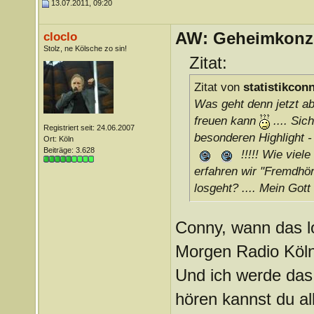
13.07.2011, 09:20
AW: Geheimkonze
cloclo
Stolz, ne Kölsche zo sin!
Zitat:
Zitat von
statistikcon
Was geht denn jetzt ab?
freuen kann
.... Sic
Registriert seit: 24.06.2007
besonderen Highlight -
Ort: Köln
Beiträge: 3.628
!!!!! Wie viel
erfahren wir "Fremdhö
losgeht? .... Mein Gott
Conny, wann das lo
Morgen Radio Köln
Und ich werde das 
hören kannst du a