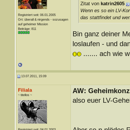
Zitat von
katrin2605
Wenn es so ein LV-Kon
Registriert seit: 06.01.2005
das stattfindet und w
Ort: überall & nirgends - sozusagen
auf geheimer Mission
Beiträge: 811
Bin ganz deiner Me
loslaufen - und 
....... ach wie
13.07.2011, 15:09
AW: Geheimkonze
Filiala
~ titellos ~
also euer LV-Gehei
Aber so n plödes R
Registriert seit: 04.01.2003