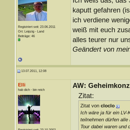
Ich weiß das, das S
kaputt gefahren (is
ich verdiene wenig
Registriert seit: 23.06.2011
weiß mit euch zus
Ort: Leipzig - Land
Beiträge: 46
alles teurer nur u
Geändert von mei
13.07.2011, 12:08
AW: Geheimkonze
Elli
hab dich - bin reich
Zitat:
Zitat von
cloclo
Ich wäre ja für ein LV
teilnehmen dürfen alle
Tour dabei waren und d
Registriert seit: 23.10.2002