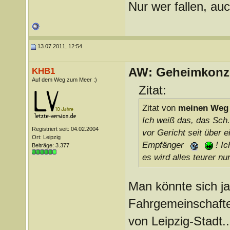
Nur wer fallen, auc
13.07.2011, 12:54
AW: Geheimkonze
KHB1
Auf dem Weg zum Meer :)
Zitat:
Zitat von
meinen Weg
Ich weiß das, das Sch..
Registriert seit: 04.02.2004
vor Gericht seit über e
Ort: Leipzig
Empfänger
! Ic
Beiträge: 3.377
es wird alles teurer n
Man könnte sich j
Fahrgemeinschaften
von Leipzig-Stadt.