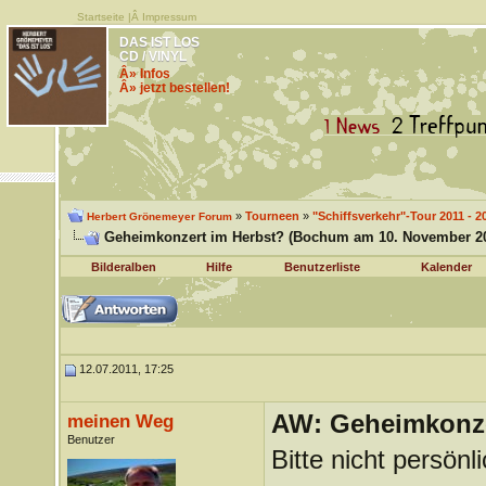
Startseite
|Â
Impressum
DAS IST LOS
CD / VINYL
Â» Infos
Â» jetzt bestellen!
»
Tourneen
»
"Schiffsverkehr"-Tour 2011 - 2
Herbert Grönemeyer Forum
Geheimkonzert im Herbst? (Bochum am 10. November 20
Bilderalben
Hilfe
Benutzerliste
Kalender
12.07.2011, 17:25
AW: Geheimkonze
meinen Weg
Benutzer
Bitte nicht persönl