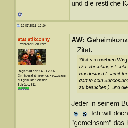
und die restliche K
13.07.2011, 10:26
AW: Geheimkonze
statistikconny
Erfahrener Benutzer
Zitat:
Zitat von
meinen Weg
Der Vorschlag ist sehr 
Registriert seit: 06.01.2005
Bundesland ( damit für
Ort: überall & nirgends - sozusagen
darf in sein Bundeslan
auf geheimer Mission
Beiträge: 811
zu besuchen ), und die 
Jeder in seinem Bu
Ich will doc
"gemeinsam" das Ko