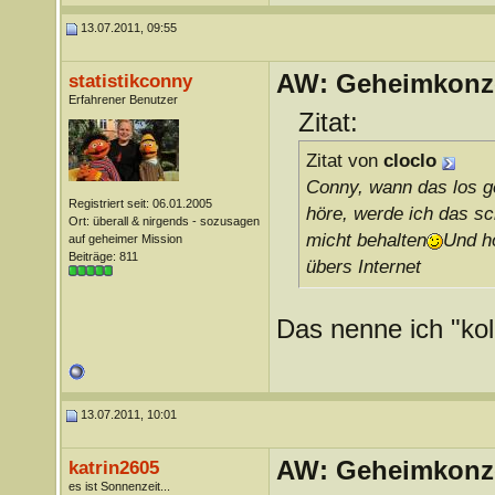
13.07.2011, 09:55
AW: Geheimkonze
statistikconny
Erfahrener Benutzer
Zitat:
Zitat von
cloclo
Conny, wann das los ge
Registriert seit: 06.01.2005
höre, werde ich das s
Ort: überall & nirgends - sozusagen
micht behalten
Und h
auf geheimer Mission
Beiträge: 811
übers Internet
Das nenne ich "kol
13.07.2011, 10:01
AW: Geheimkonze
katrin2605
es ist Sonnenzeit...