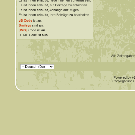
Es ist Ihnen
erlaubt
, neue Themen zu verfassen.
Es ist Ihnen
erlaubt
, auf Beiträge zu antworten.
Es ist Ihnen
erlaubt
, Anhänge anzufügen.
Es ist Ihnen
erlaubt
, Ihre Beiträge zu bearbeiten.
vB Code
ist
an
.
Smileys
sind
an
.
[IMG]
Code ist
an
.
HTML-Code ist
aus
.
Alle Zeitangaben
Powered by vBu
Copyright ©2000