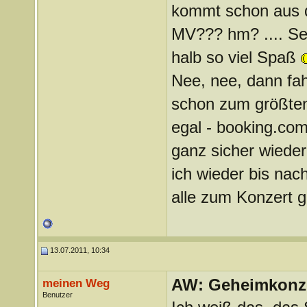
kommt schon aus d
MV??? hm? .... Seh
halb so viel Spaß
Nee, nee, dann fahr
schon zum größten
egal - booking.co
ganz sicher wieder
ich wieder bis nac
alle zum Konzert 
13.07.2011, 10:34
AW: Geheimkonze
meinen Weg
Benutzer