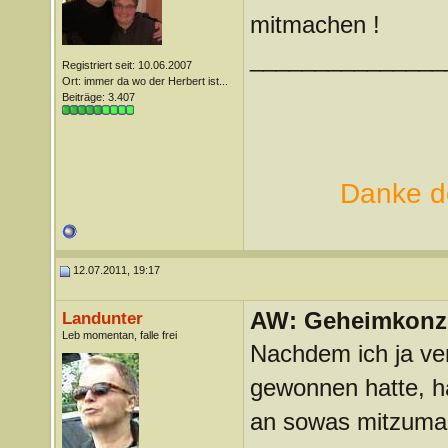
mitmachen !
_______________
Registriert seit: 10.06.2007
Ort: immer da wo der Herbert ist...
Beiträge: 3.407
Danke de
12.07.2011, 19:17
AW: Geheimkonze
Landunter
Leb momentan, falle frei
Nachdem ich ja ve
gewonnen hatte, ha
an sowas mitzuma