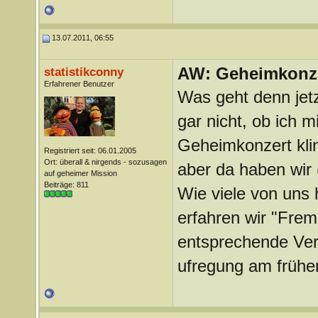
13.07.2011, 06:55
AW: Geheimkonze
statistikconny
Erfahrener Benutzer
Was geht denn jetzt
gar nicht, ob ich 
Geheimkonzert kli
Registriert seit: 06.01.2005
Ort: überall & nirgends - sozusagen
aber da haben wir
auf geheimer Mission
Beiträge: 811
Wie viele von uns
erfahren wir "Fre
entsprechende Verl
ufregung am frühe