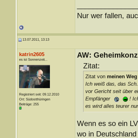
_______________
Nur wer fallen, auc
13.07.2011, 13:13
AW: Geheimkonze
katrin2605
es ist Sonnenzeit...
Zitat:
Zitat von
meinen Weg
Ich weiß das, das Sch..
vor Gericht seit über e
Registriert seit: 09.12.2010
Empfänger
! Ic
Ort: Südostthüringen
Beiträge: 255
es wird alles teurer n
Wenn es so ein LV
wo in Deutschland 