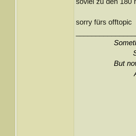
soviel zu den 180 
sorry fürs offtopic
_______________
Somethi
But now