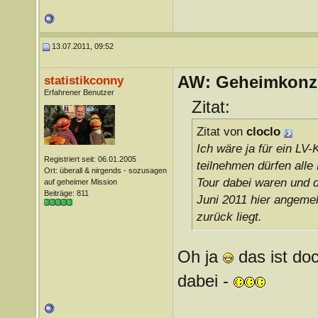
13.07.2011, 09:52
AW: Geheimkonze
statistikconny
Erfahrener Benutzer
Zitat:
Zitat von
cloclo
Ich wäre ja für ein LV
Registriert seit: 06.01.2005
teilnehmen dürfen alle
Ort: überall & nirgends - sozusagen
Tour dabei waren und d
auf geheimer Mission
Beiträge: 811
Juni 2011 hier angemel
zurück liegt.
Oh ja
das ist doc
dabei -