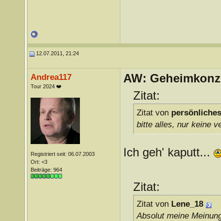
12.07.2011, 21:24
AW: Geheimkonze
Andrea117
Tour 2024 ❤️
Zitat:
Zitat von
persönliches
bitte alles, nur keine 
Ich geh' kaputt...
Registriert seit: 06.07.2003
Ort: <3
Beiträge: 964
Zitat:
Zitat von
Lene_18
Absolut meine Meinun