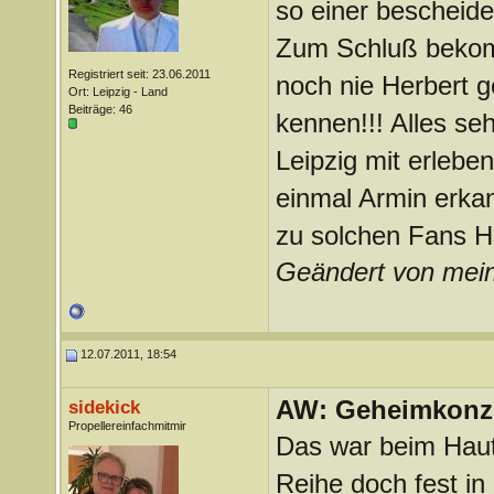
so einer beschei
Zum Schluß bekomm
Registriert seit: 23.06.2011
noch nie Herbert g
Ort: Leipzig - Land
Beiträge: 46
kennen!!! Alles seh
Leipzig mit erleben
einmal Armin erka
zu solchen Fans He
Geändert von mei
12.07.2011, 18:54
AW: Geheimkonze
sidekick
Propellereinfachmitmir
Das war beim Hautn
Reihe doch fest in