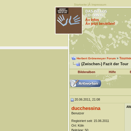
Startseite
|Â
Impressum
DAS IST LOS
CD / VINYL
Â» Infos
Â» jetzt bestellen!
»
Tourne
Herbert Grönemeyer Forum
(Zwischen-) Fazit der Tour
Bilderalben
Hilfe
20.06.2011, 21:08
AW:
ducchessina
Benutzer
Registriert seit: 15.06.2011
Ort: Köln
Beiträge: 50