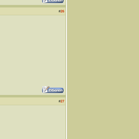
#
26
#
27