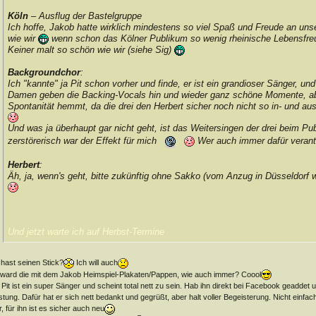
Köln
– Ausflug der Bastelgruppe
Ich hoffe, Jakob hatte wirklich mindestens so viel Spaß und Freude an uns
wie wir
wenn schon das Kölner Publikum so wenig rheinische Lebensfre
Keiner malt so schön wie wir (siehe Sig)
Backgroundchor
:
Ich "kannte" ja Pit schon vorher und finde, er ist ein grandioser Sänger, 
Damen geben die Backing-Vocals hin und wieder ganz schöne Momente, abe
Spontanität hemmt, da die drei den Herbert sicher noch nicht so in- und au
Und was ja überhaupt gar nicht geht, ist das Weitersingen der drei beim P
zerstörerisch war der Effekt für mich
Wer auch immer dafür verantwo
Herbert
:
Äh, ja, wenn's geht, bitte zukünftig ohne Sakko (vom Anzug in Düsseldorf wi
Und jetzt warte ich auf Herbst-Termine
hast seinen Stick?
Ich will auch
 ward die mit dem Jakob Heimspiel-Plakaten/Pappen, wie auch immer? Coool
 Pit ist ein super Sänger und scheint total nett zu sein. Hab ihn direkt bei Facebook geadde
stung. Dafür hat er sich nett bedankt und gegrüßt, aber halt voller Begeisterung. Nicht einfach
r, für ihn ist es sicher auch neu