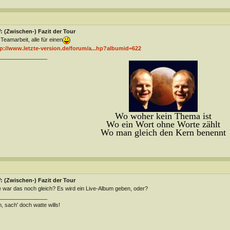
 (Zwischen-) Fazit der Tour
Teamarbeit, alle für einen
p://www.letzte-version.de/forum/a...hp?albumid=622
________________
Wo woher kein Thema ist
Wo ein Wort ohne Worte zählt
Wo man gleich den Kern benennt
 (Zwischen-) Fazit der Tour
 war das noch gleich? Es wird ein Live-Album geben, oder?
________________
, sach' doch watte wills!