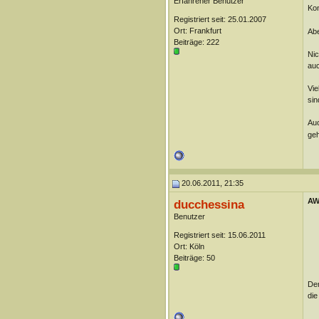
Erfahrener Benutzer
Kon
Registriert seit: 25.01.2007
Ort: Frankfurt
Abe
Beiträge: 222
Nic
auc
Vie
sin
Auc
geh
20.06.2011, 21:35
AW:
ducchessina
Benutzer
Registriert seit: 15.06.2011
Ort: Köln
Beiträge: 50
Dem
die