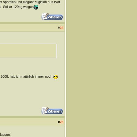
 sportlich und elegant zugleich aus (vor
l. Soll er 120kg wiegen
#
22
d 2008, hab ich natürlich immer noch
#
23
rlassen: