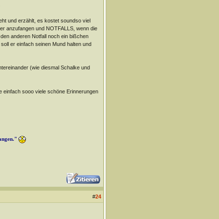
.
ht und erzählt, es kostet soundso viel
n eher anzufangen und NOTFALLS, wenn die
ür den anderen Notfall noch ein bißchen
soll er einfach seinen Mund halten und
tereinander (wie diesmal Schalke und
be einfach sooo viele schöne Erinnerungen
langen."
#
24