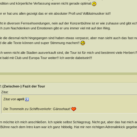
dition und körperliche Verfassung waren nicht gerade optimal
r er hat uns allen gezeigt das er ein absoluter Profi und Vollblutmusiker ist!!
ht in diversen Fernsehsendungen, nein auf der Konzertbühne ist er wie zuhause und gibt ech
h zum Nachdenken und Emotionen gibt er uns immer viel mit auf den Weg.
le die diesmal nicht hingegangen sind haben etwas verpasst, aber man sieht auch das fast n
d die alle Texte können und super Stimmung machen!!
h wenn nicht alle Stadien ausverkauft sind, die Tour ist für mich und bestimmt viele Herbert F
t bald mit Club und Europa Tour weiter!! Ich werde dabeisein!!!
 (Zwischen-) Fazit der Tour
Zitat:
Zitat von
april
Die Trommeln zu Schiffsverkehr: Gänsehaut!
 möchte ich mich anschließen. Ich spiele selbst Schlagzeug. Nicht gut, aber das hat mich a
 Bühne nach dem Intro kam war ich ganz hibbelig. Hat mir nen richtigen Adrenalinkick gegeb