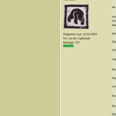
als
nun
neu
Abe
als
Registriert seit: 12.02.2003
Ort: an der Zapfsäule
Die
Beiträge: 757
Sch
Hal
Mus
Kop
Lan
Nov
Na 
Die