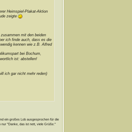
erer Heimspiel-Plakat-Aktion
ude zeigte
und zusammen mit den beiden
r ich finde auch, dass es die
swendig kennen wie z.B. Alfred
ublikumspart bei Bochum,
rtlich ist: abstellen!
ll ich gar nicht mehr reden)
t und ein großes Lob ausgesprochen für die
 nur "Danke, das ist nett, viele Grüße."