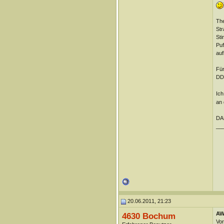
The
Str
Sti
Puf
auf
Für
DDo
Ich
an 
DA
__
20.06.2011, 21:23
AW:
4630 Bochum
Vor