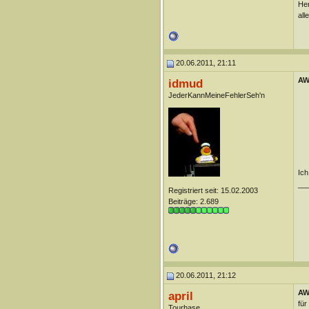
Her
all
20.06.2011, 21:11
AW:
idmud
JederKannMeineFehlerSeh'n
Ich
__
Registriert seit: 15.02.2003
.
Beiträge: 2.689
.
20.06.2011, 21:12
AW:
april
für
Tourhase