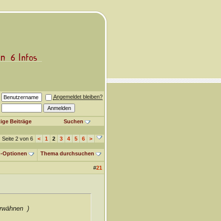
Angemeldet bleiben?
ige Beiträge
Suchen
Seite 2 von 6
<
1
2
3
4
5
6
>
-Optionen
Thema durchsuchen
#
21
 erwähnen
)