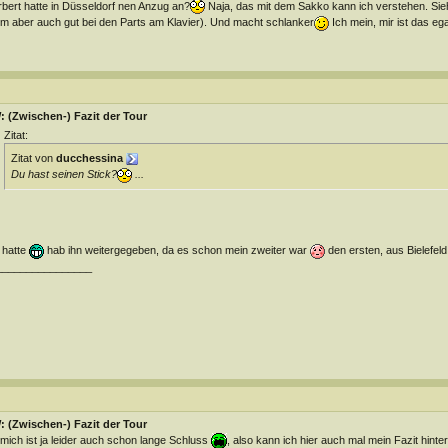
bert hatte in Düsseldorf nen Anzug an?
Naja, das mit dem Sakko kann ich verstehen. Sieht
em aber auch gut bei den Parts am Klavier). Und macht schlanker
Ich mein, mir ist das ega
 (Zwischen-) Fazit der Tour
Zitat:
Zitat von
ducchessina
Du hast seinen Stick?
...
 hatte
hab ihn weitergegeben, da es schon mein zweiter war
den ersten, aus Bielefel
________________
 (Zwischen-) Fazit der Tour
 mich ist ja leider auch schon lange Schluss
, also kann ich hier auch mal mein Fazit hinte