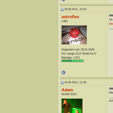
20.06.2011, 21:54
AW:
astroflex
1A-
cube
htt
__
Registriert seit: 28.01.2003
Ort: Länge:12,0° Breite:51,5°
Beiträge: 1.871
22.06.2011, 11:09
AW:
Adam
Wie
RUHR.2010
__
Ach