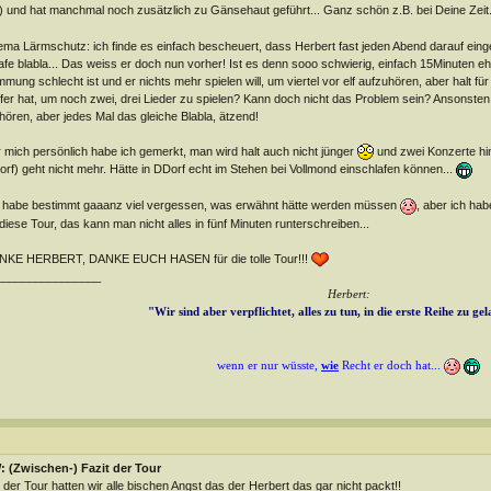
) und hat manchmal noch zusätzlich zu Gänsehaut geführt... Ganz schön z.B. bei Deine Zeit
ma Lärmschutz: ich finde es einfach bescheuert, dass Herbert fast jeden Abend darauf einge
afe blabla... Das weiss er doch nun vorher! Ist es denn sooo schwierig, einfach 15Minute
mmung schlecht ist und er nichts mehr spielen will, um viertel vor elf aufzuhören, aber halt f
fer hat, um noch zwei, drei Lieder zu spielen? Kann doch nicht das Problem sein? Ansonsten 
hören, aber jedes Mal das gleiche Blabla, ätzend!
 mich persönlich habe ich gemerkt, man wird halt auch nicht jünger
und zwei Konzerte hin
rf) geht nicht mehr. Hätte in DDorf echt im Stehen bei Vollmond einschlafen können...
 habe bestimmt gaaanz viel vergessen, was erwähnt hätte werden müssen
, aber ich ha
diese Tour, das kann man nicht alles in fünf Minuten runterschreiben...
NKE HERBERT, DANKE EUCH HASEN für die tolle Tour!!!
________________
Herbert:
"Wir sind aber verpflichtet, alles zu tun, in die erste Reihe zu ge
wenn er nur wüsste,
wie
Recht er doch hat...
 (Zwischen-) Fazit der Tour
 der Tour hatten wir alle bischen Angst das der Herbert das gar nicht packt!!