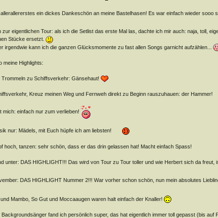
 allerallererstes ein dickes Dankeschön an meine Bastelhasen! Es war einfach wieder sooo 
 zur eigentlichen Tour: als ich die Setlist das erste Mal las, dachte ich mir auch: naja, toll, ei
en Stücke ersetzt.
r irgendwie kann ich die ganzen Glücksmomente zu fast allen Songs garnicht aufzählen...
o meine Highlights:
 Trommeln zu Schiffsverkehr: Gänsehaut!
iffsverkehr, Kreuz meinen Weg und Fernweh direkt zu Beginn rauszuhauen: der Hammer!
t mich: einfach nur zum verlieben!
ik nur: Mädels, mit Euch hüpfe ich am liebsten!
f hoch, tanzen: sehr schön, dass er das drin gelassen hat! Macht einfach Spass!
d unter: DAS HIGHLIGHT!!! Das wird von Tour zu Tour toller und wie Herbert sich da freut,
ember: DAS HIGHLIGHT Nummer 2!!! War vorher schon schön, nun mein absolutes Lieblin
und Mambo, So Gut und Moccaaugen waren halt einfach der Knaller!
 Backgroundsänger fand ich persönlich super, das hat eigentlich immer toll gepasst (bis auf P