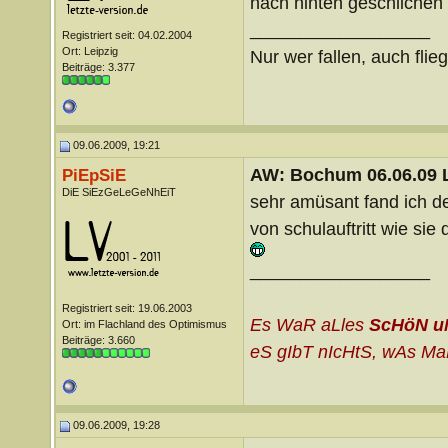
nach hinten geschlichen
__________________
Registriert seit: 04.02.2004
Ort: Leipzig
Nur wer fallen, auch flie
Beiträge: 3.377
09.06.2009, 19:21
AW: Bochum 06.06.09 Li
PiEpSiE
DiE SiEzGeLeGeNhEiT
sehr amüsant fand ich de
von schulauftritt wie si
__________________
Registriert seit: 19.06.2003
Es WaR aLles
ScHöN u
Ort: im Flachland des Optimismus
Beiträge: 3.660
eS gIbT nIcHtS, wAs MaN
09.06.2009, 19:28