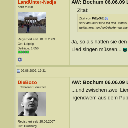
AW: Bochum 06.06.09 Li
LandUnter-Nadja
born to run
Zitat:
Zitat von
PiEpSiE
sehr amüsant fand ich den "einmal nu
geklammert und unbeholfen da st
Registriert seit: 10.03.2009
Ja, so als hätten sie den
Ort: Leipzig
Lied singen müssen...
Beiträge: 1.856
09.06.2009, 19:31
AW: Bochum 06.06.09 Li
DieBozo
Erfahrener Benutzer
...und zwischen zwei Lie
irgendwem aus dem Publi
Registriert seit: 28.06.2007
Ort: Duisburg