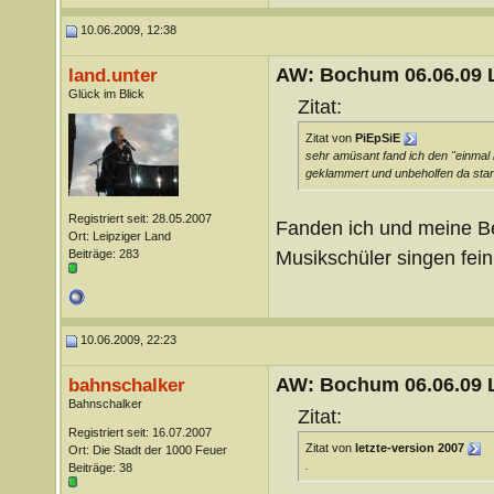
10.06.2009, 12:38
AW: Bochum 06.06.09 Li
land.unter
Glück im Blick
Zitat:
Zitat von
PiEpSiE
sehr amüsant fand ich den "einmal nu
geklammert und unbeholfen da st
Registriert seit: 28.05.2007
Fanden ich und meine Beg
Ort: Leipziger Land
Musikschüler singen fein
Beiträge: 283
10.06.2009, 22:23
AW: Bochum 06.06.09 Li
bahnschalker
Bahnschalker
Zitat:
Registriert seit: 16.07.2007
Zitat von
letzte-version 2007
Ort: Die Stadt der 1000 Feuer
.
Beiträge: 38