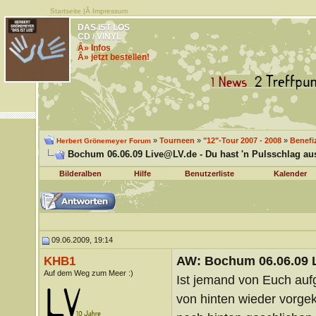
Startseite
|Â
Impressum
DAS IST LOS
CD / VINYL
Â» Infos
Â» jetzt bestellen!
»
Tourneen
»
"12"-Tour 2007 - 2008
»
Benefi
Herbert Grönemeyer Forum
Bochum 06.06.09 Live@LV.de - Du hast 'n Pulsschlag aus
Bilderalben
Hilfe
Benutzerliste
Kalender
09.06.2009, 19:14
AW: Bochum 06.06.09 Li
KHB1
Auf dem Weg zum Meer :)
Ist jemand von Euch aufg
von hinten wieder vorge