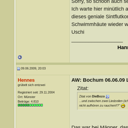
Sorry, so schöön auch se
Ich warte hier minütlich
dieses geniale Sintflutk
Schwimmhäute wieder weg
Uschi
__________________
Hann
09.06.2009, 20:03
AW: Bochum 06.06.09 Li
Hennes
grübelt sich entzwei
Zitat:
Registriert seit: 29.11.2004
Zitat von
DieBozo
Ort: Münster
...und zwischen zwei Liedzeilen (i
Beiträge: 4.810
nicht aufhören zu rauchen!!?"
Das war bei Männer, das 