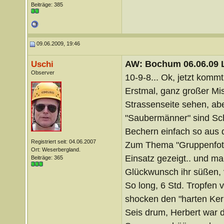
Beiträge: 385
09.06.2009, 19:46
AW: Bochum 06.06.09 Li
Uschi
Observer
10-9-8... Ok, jetzt komm
Erstmal, ganz großer Mi
Strassenseite sehen, ab
"Saubermänner" sind Schu
Bechern einfach so aus 
Registriert seit: 04.06.2007
Zum Thema "Gruppenfoto"
Ort: Weserbergland.
Einsatz gezeigt.. und m
Beiträge: 365
Glückwunsch ihr süßen,
So long, 6 Std. Tropfen
shocken den "harten Ke
Seis drum, Herbert war d