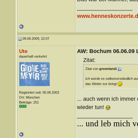
__________________
www.henneskonzerte.
09.06.2009, 22:07
AW: Bochum 06.06.09 Li
Ute
dauerhaft verkehrt
Zitat:
Zitat von
groenlandi
Ich würde es selbstverständlich au
das Wetter sor bringt
Registriert seit: 05.06.2003
Ort: München
... auch wenn ich immer 
Beiträge: 251
wieder tun!
__________________
... und leb mich 