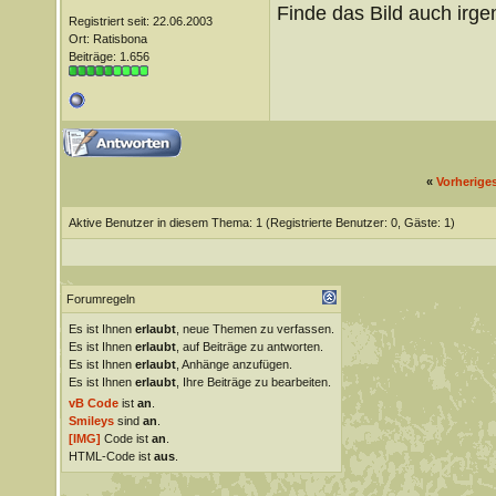
Finde das Bild auch irge
Registriert seit: 22.06.2003
Ort: Ratisbona
Beiträge: 1.656
«
Vorherige
Aktive Benutzer in diesem Thema: 1
(Registrierte Benutzer: 0, Gäste: 1)
Forumregeln
Es ist Ihnen
erlaubt
, neue Themen zu verfassen.
Es ist Ihnen
erlaubt
, auf Beiträge zu antworten.
Es ist Ihnen
erlaubt
, Anhänge anzufügen.
Es ist Ihnen
erlaubt
, Ihre Beiträge zu bearbeiten.
vB Code
ist
an
.
Smileys
sind
an
.
[IMG]
Code ist
an
.
HTML-Code ist
aus
.