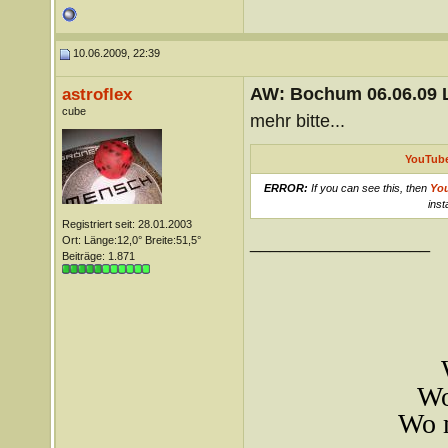
10.06.2009, 22:39
AW: Bochum 06.06.09 Li
astroflex
cube
mehr bitte...
YouTube
ERROR:
If you can see this, then
Yo
inst
Registriert seit: 28.01.2003
__________________
Ort: Länge:12,0° Breite:51,5°
Beiträge: 1.871
Wo
Wo m