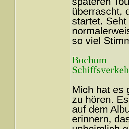
späteren Tou
überrascht, 
startet. Seht
normalerwei
so viel Sti
Bochum
Schiffsverkeh
Mich hat es 
zu hören. Es
auf dem Alb
erinnern, da
unheimlich 