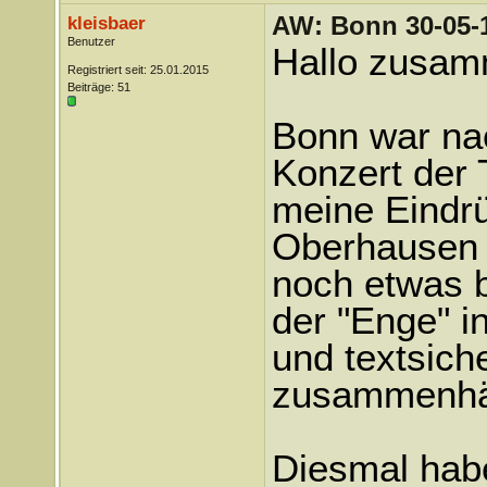
AW: Bonn 30-05-1
kleisbaer
Benutzer
Hallo zusam
Registriert seit: 25.01.2015
Beiträge: 51
Bonn war na
Konzert der 
meine Eindrü
Oberhausen 
noch etwas b
der "Enge" i
und textsic
zusammenhä
Diesmal habe