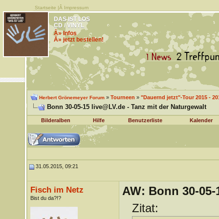
Startseite
|Â
Impressum
DAS IST LOS
CD / VINYL
Â» Infos
Â» jetzt bestellen!
»
Tourneen
»
"Dauernd jetzt"-Tour 2015 - 20
Herbert Grönemeyer Forum
Bonn 30-05-15 live@LV.de - Tanz mit der Naturgewalt
Bilderalben
Hilfe
Benutzerliste
Kalender
31.05.2015, 09:21
AW: Bonn 30-05-1
Fisch im Netz
Bist du da?!?
Zitat: