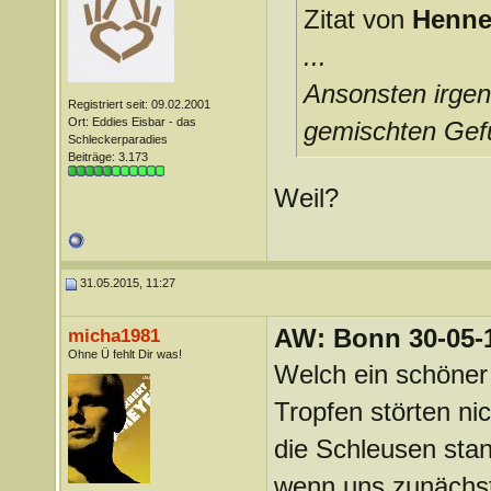
Zitat von
Henne
...
Ansonsten irgen
Registriert seit: 09.02.2001
Ort: Eddies Eisbar - das
gemischten Gef
Schleckerparadies
Beiträge: 3.173
Weil?
31.05.2015, 11:27
AW: Bonn 30-05-1
micha1981
Ohne Ü fehlt Dir was!
Welch ein schöner 
Tropfen störten nic
die Schleusen sta
wenn uns zunächst 