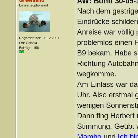
AW: Bonn 30-05-1
Greenland
konzerteuphorisiert
Nach dem gestrigen
Eindrücke schilder
Anreise war völlig 
Registriert seit: 20.12.2001
problemlos einen 
Ort: Colonia
Beiträge: 158
B9 bekam. Habe so
Richtung Autobahn 
wegkomme.
Am Einlass war dan
Uhr. Also erstmal 
wenigen Sonnenst
Dann fing Herbert 
Stimmung. Geübt 
Mambo
und
Ich bi