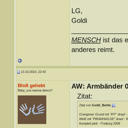
LG,
Goldi
_______________
MENSCH
ist das e
anderes reimt.
13.10.2010, 22:43
AW: Armbänder 0
Bloß geliebt
Baby, you wanna dance?
Zitat:
Zitat von
Goldi_Berlin
Orangener Grund mit "PIT" drauf 
Weiß mit "PIRANHAS.DE" drauf - 
Komplett pink - Freiburg 2008