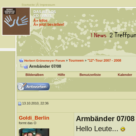
Startseite
|Â
Impressum
DAS IST LOS
CD / VINYL
Â» Infos
Â» jetzt bestellen!
»
Tourneen
»
"12"-Tour 2007 - 2008
Herbert Grönemeyer Forum
Armbänder 07/08
Bilderalben
Hilfe
Benutzerliste
Kalender
13.10.2010, 22:36
Armbänder 07/08
Goldi_Berlin
formt das O
Hello Leute...