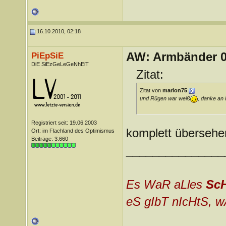
16.10.2010, 02:18
AW: Armbänder 0
PiEpSiE
DiE SiEzGeLeGeNhEiT
Zitat:
Zitat von
marlon75
und Rügen war weiß
, danke an 
Registriert seit: 19.06.2003
komplett übersehen
Ort: im Flachland des Optimismus
Beiträge: 3.660
_______________
Es WaR aLles
Sc
eS gIbT nIcHtS, w