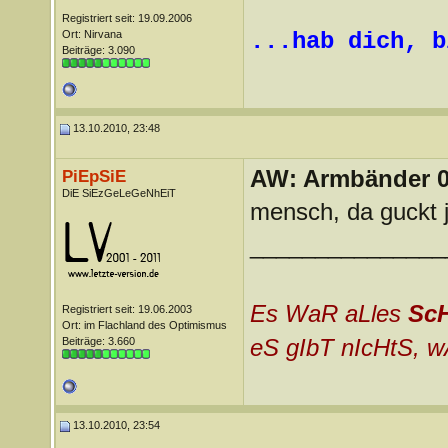
Registriert seit: 19.09.2006
Ort: Nirvana
...hab dich, b
Beiträge: 3.090
13.10.2010, 23:48
AW: Armbänder 0
PiEpSiE
DiE SiEzGeLeGeNhEiT
mensch, da guckt j
_______________
Es WaR aLles
Sc
Registriert seit: 19.06.2003
Ort: im Flachland des Optimismus
eS gIbT nIcHtS, w
Beiträge: 3.660
13.10.2010, 23:54