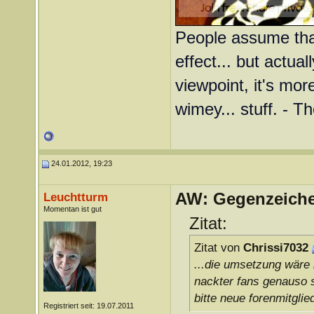
People assume that
effect... but actual
viewpoint, it's more
wimey... stuff. - T
24.01.2012, 19:23
AW: Gegenzeichen
Leuchtturm
Momentan ist gut
Zitat:
Zitat von
Chrissi7032
...die umsetzung wäre 
nackter fans genauso 
bitte neue forenmitgli
Registriert seit: 19.07.2011