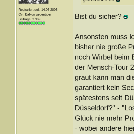
Registriert seit: 14.06.2003
Bist du sicher?
Ort: Balkon gegenüber
Beiträge: 2.369
Ansonsten muss ich
bisher nie große P
noch Wirbel beim E
der Mensch-Tour 20
graut kann man di
garantiert kein Sec
spätestens seit Dü
Düsseldorf?" - "Lo
Glück nie mehr Pr
- wobei andere hie