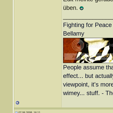
üben.
_______________
Fighting for Peace 
Bellamy
People assume that
effect... but actual
viewpoint, it's more
wimey... stuff. - T
07.06.2008, 16:11