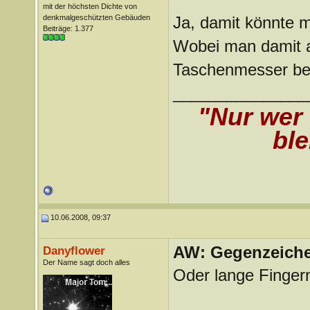
mit der höchsten Dichte von
denkmalgeschützten Gebäuden
Ja, damit könnte 
Beiträge: 1.377
Wobei man damit a
Taschenmesser bes
_______________
"Nur wer
ble
10.06.2008, 09:37
AW: Gegenzeichen
Danyflower
Der Name sagt doch alles
Oder lange Finger