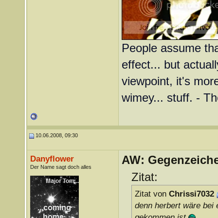
People assume that
effect... but actual
viewpoint, it's more
wimey... stuff. - T
10.06.2008, 09:30
AW: Gegenzeichen
Danyflower
Der Name sagt doch alles
Zitat:
Zitat von
Chrissi7032
denn herbert wäre bei 
gekommen ist