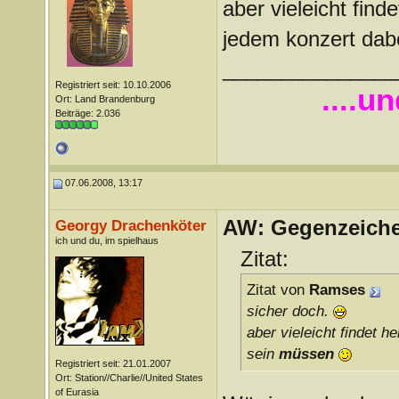
aber vieleicht find
jedem konzert dab
_______________
Registriert seit: 10.10.2006
....u
Ort: Land Brandenburg
Beiträge: 2.036
07.06.2008, 13:17
AW: Gegenzeichen
Georgy Drachenköter
ich und du, im spielhaus
Zitat:
Zitat von
Ramses
sicher doch.
aber vieleicht findet h
sein
müssen
Registriert seit: 21.01.2007
Ort: Station//Charlie//United States
of Eurasia