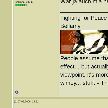
Wär ja auch mla n
Beiträge: 2.626
_______________
Fighting for Peace 
Bellamy
People assume that
effect... but actual
viewpoint, it's more
wimey... stuff. - T
07.06.2008, 13:51