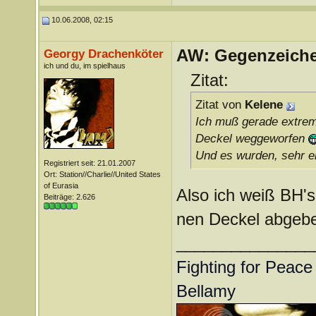
10.06.2008, 02:15
AW: Gegenzeichen
Georgy Drachenköter
ich und du, im spielhaus
Zitat:
Zitat von
Kelene
Ich muß gerade extrems
Deckel weggeworfen
Und es wurden, sehr e
Registriert seit: 21.01.2007
Ort: Station//Charlie//United States
of Eurasia
Also ich weiß BH's
Beiträge: 2.626
nen Deckel abgeb
_______________
Fighting for Peace 
Bellamy