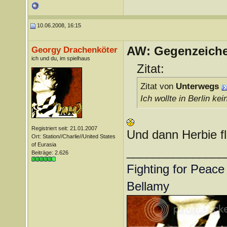
10.06.2008, 16:15
AW: Gegenzeichen
Georgy Drachenköter
ich und du, im spielhaus
Zitat:
Zitat von
Unterwegs
Ich wollte in Berlin ke
Registriert seit: 21.01.2007
Und dann Herbie f
Ort: Station//Charlie//United States
of Eurasia
_______________
Beiträge: 2.626
Fighting for Peace 
Bellamy