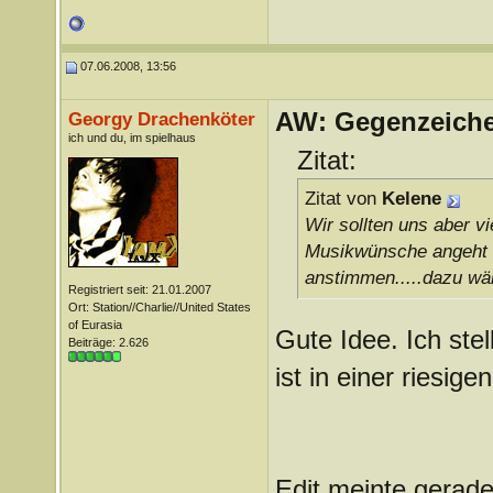
07.06.2008, 13:56
AW: Gegenzeichen
Georgy Drachenköter
ich und du, im spielhaus
Zitat:
Zitat von
Kelene
Wir sollten uns aber v
Musikwünsche angeht 
anstimmen.....dazu wär
Registriert seit: 21.01.2007
Ort: Station//Charlie//United States
of Eurasia
Gute Idee. Ich ste
Beiträge: 2.626
ist in einer riesig
Edit meinte gerade