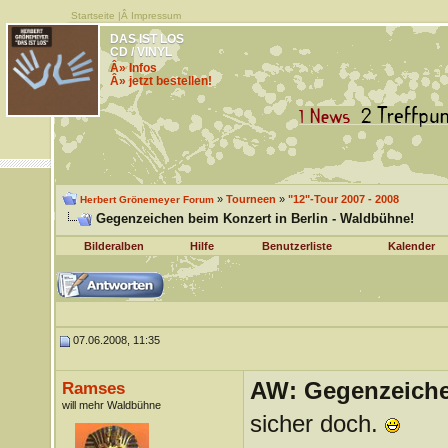
Startseite
|Â
Impressum
DAS IST LOS
CD / VINYL
Â» Infos
Â» jetzt bestellen!
»
Tourneen
»
"12"-Tour 2007 - 2008
Herbert Grönemeyer Forum
Gegenzeichen beim Konzert in Berlin - Waldbühne!
Bilderalben
Hilfe
Benutzerliste
Kalender
07.06.2008, 11:35
AW: Gegenzeichen
Ramses
will mehr Waldbühne
sicher doch.