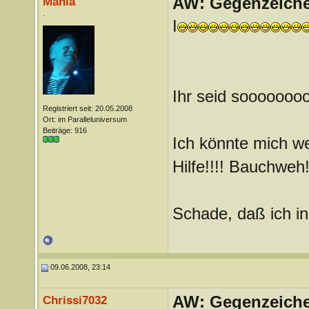
AW: Gegenzeichen
Mania
.
I
Ihr seid sooooo
Registriert seit: 20.05.2008
Ort: im Paralleluniversum
Beiträge: 916
Ich könnte mich w
Hilfe!!!! Bauchweh!
Schade, daß ich in 
09.06.2008, 23:14
AW: Gegenzeichen
Chrissi7032