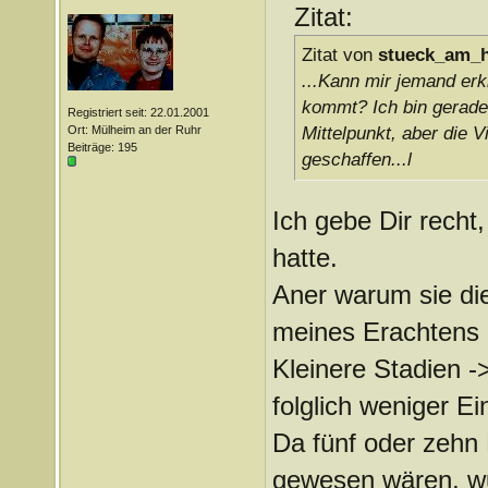
Zitat:
Zitat von
stueck_am_
...Kann mir jemand er
kommt? Ich bin gerade 
Registriert seit: 22.01.2001
Ort: Mülheim an der Ruhr
Mittelpunkt, aber die 
Beiträge: 195
geschaffen...l
Ich gebe Dir recht
hatte.
Aner warum sie di
meines Erachtens k
Kleinere Stadien 
folglich weniger 
Da fünf oder zehn 
gewesen wären, wu