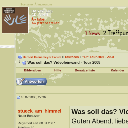
Startseite
|Â
Impressum
DAS IST LOS
CD / VINYL
Â» Infos
Â» jetzt bestellen!
»
Tourneen
»
"12"-Tour 2007 - 2008
Herbert Grönemeyer Forum
Was soll das? Videoleinwand - Tour 2008
Bilderalben
Hilfe
Benutzerliste
Kalender
16.07.2008, 22:36
Was soll das? Vi
stueck_am_himmel
Neuer Benutzer
Guten Abend, lieb
Registriert seit: 08.01.2007
Beiträge: 19