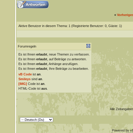
«
Vorherige
Aktive Benutzer in diesem Thema: 1
(Registrierte Benutzer: 0, Gäste: 1)
Forumregeln
Es ist Ihnen
erlaubt
, neue Themen zu verfassen.
Es ist Ihnen
erlaubt
, auf Beiträge zu antworten.
Es ist Ihnen
erlaubt
, Anhänge anzufügen.
Es ist Ihnen
erlaubt
, Ihre Beiträge zu bearbeiten.
vB Code
ist
an
.
Smileys
sind
an
.
[IMG]
Code ist
an
.
HTML-Code ist
aus
.
Alle Zeitangaben
Powered by vBu