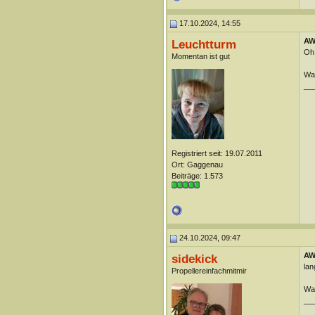
17.10.2024, 14:55
AW
Leuchtturm
Oh,
Momentan ist gut
Wan
__
Registriert seit: 19.07.2011
Ort: Gaggenau
Beiträge: 1.573
24.10.2024, 09:47
AW
sidekick
lan
Propellereinfachmitmir
Wan
__