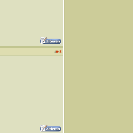
#
945