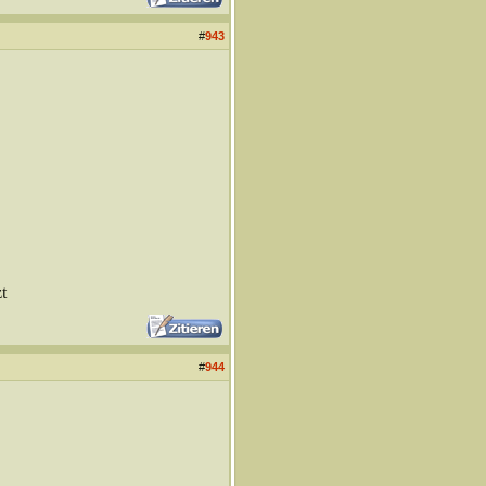
#
943
t
#
944