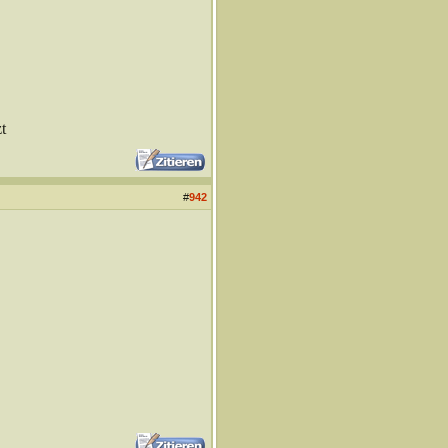
t
#
942