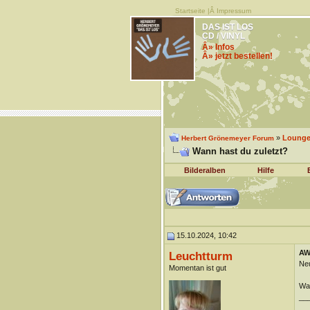
Startseite
|Â
Impressum
DAS IST LOS
CD / VINYL
Â» Infos
Â» jetzt bestellen!
»
Lounge 
Herbert Grönemeyer Forum
Wann hast du zuletzt?
Bilderalben
Hilfe
15.10.2024, 10:42
AW
Leuchtturm
Neu
Momentan ist gut
Wan
__