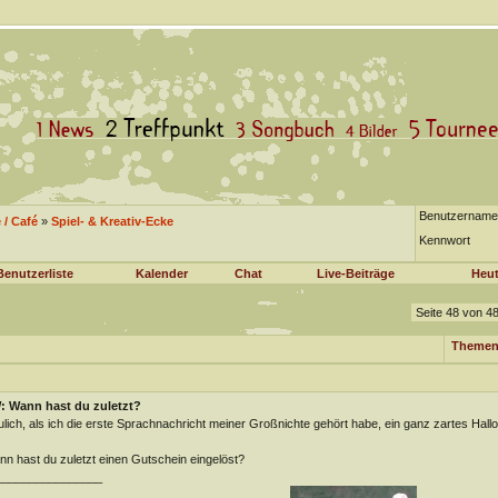
Benutzername
/ Café
»
Spiel- & Kreativ-Ecke
Kennwort
Benutzerliste
Kalender
Chat
Live-Beiträge
Heut
Seite 48 von 4
Themen
: Wann hast du zuletzt?
lich, als ich die erste Sprachnachricht meiner Großnichte gehört habe, ein ganz zartes Hallo
n hast du zuletzt einen Gutschein eingelöst?
________________