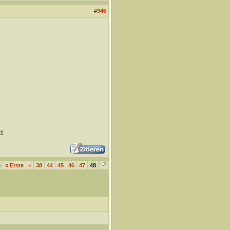
#
946
t
8
«
Erste
<
38
44
45
46
47
48