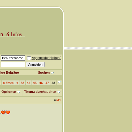
Angemeldet bleiben?
ige Beiträge
Suchen
8
«
Erste
<
38
44
45
46
47
48
-Optionen
Thema durchsuchen
#
941
.