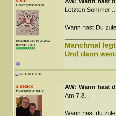
AW: Wann hast du
vinto
Extrem gutaussehend
Letzten Sommer ..
Wann hast Du zule
_______________
Registriert seit: 30.08.2002
Manchmal legt 
Beiträge: 2.804
Und dann werd 
15.04.2014, 22:46
AW: Wann hast du
sidekick
Propellereinfachmitmir
Am 7.3. .
Wann hast du zule