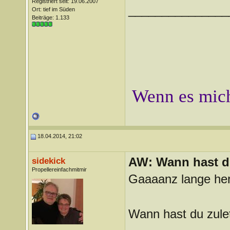
Registriert seit: 19.06.2007
_______________
Ort: tief im Süden
Beiträge: 1.133
Wenn es mich
18.04.2014, 21:02
AW: Wann hast du
sidekick
Propellereinfachmitmir
Gaaaanz lange her
Wann hast du zule