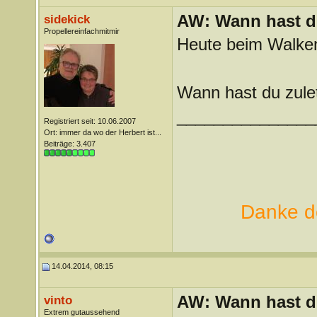
AW: Wann hast du
sidekick
Propellereinfachmitmir
Heute beim Walke
Wann hast du zule
_______________
Registriert seit: 10.06.2007
Ort: immer da wo der Herbert ist...
Beiträge: 3.407
Danke de
14.04.2014, 08:15
AW: Wann hast du
vinto
Extrem gutaussehend