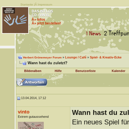
Startseite
|Â
Impressum
DAS IST LOS
CD / VINYL
Â» Infos
Â» jetzt bestellen!
»
Lounge / Café
»
Spiel- & Kreativ-Ecke
Herbert Grönemeyer Forum
Wann hast du zuletzt?
Bilderalben
Hilfe
Benutzerliste
Kalender
13.04.2014, 17:12
Wann hast du zul
vinto
Extrem gutaussehend
Ein neues Spiel fü