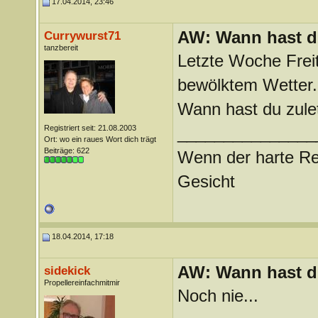
17.04.2014, 23:46
AW: Wann hast du
Currywurst71
tanzbereit
Letzte Woche Freit
bewölktem Wetter..
Wann hast du zule
Registriert seit: 21.08.2003
_______________
Ort: wo ein raues Wort dich trägt
Beiträge: 622
Wenn der harte Reg
Gesicht
18.04.2014, 17:18
AW: Wann hast du
sidekick
Propellereinfachmitmir
Noch nie...