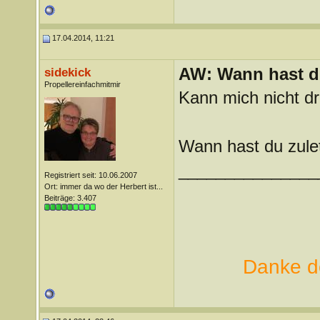
17.04.2014, 11:21
AW: Wann hast du
sidekick
Propellereinfachmitmir
Kann mich nicht dr
Wann hast du zule
_______________
Registriert seit: 10.06.2007
Ort: immer da wo der Herbert ist...
Beiträge: 3.407
Danke de