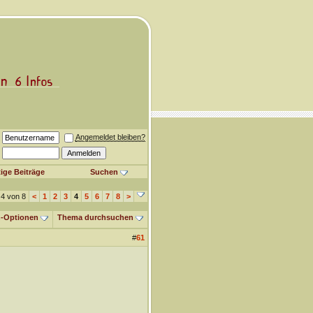
Angemeldet bleiben?
ige Beiträge
Suchen
 4 von 8
<
1
2
3
4
5
6
7
8
>
-Optionen
Thema durchsuchen
#
61