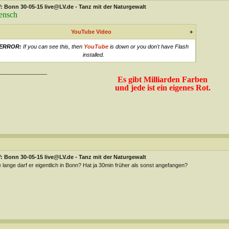
 Bonn 30-05-15 live@LV.de - Tanz mit der Naturgewalt
ensch
YouTube Video
+
ERROR:
If you can see this, then
YouTube
is down or you don't have Flash
installed.
________________
Es gibt Milliarden Farben
und jede ist ein eigenes Rot.
 Bonn 30-05-15 live@LV.de - Tanz mit der Naturgewalt
 lange darf er eigentlich in Bonn? Hat ja 30min früher als sonst angefangen?