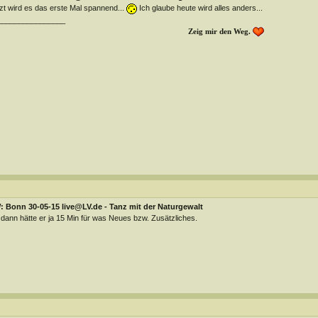
zt wird es das erste Mal spannend...
Ich glaube heute wird alles anders...
________________
Zeig mir den Weg.
 Bonn 30-05-15 live@LV.de - Tanz mit der Naturgewalt
dann hätte er ja 15 Min für was Neues bzw. Zusätzliches.