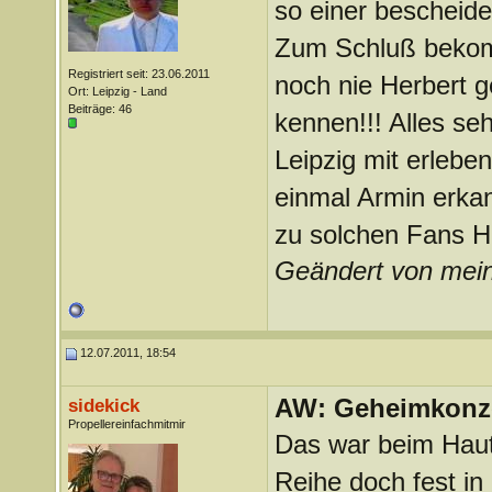
so einer beschei
Zum Schluß bekomm
Registriert seit: 23.06.2011
noch nie Herbert g
Ort: Leipzig - Land
Beiträge: 46
kennen!!! Alles seh
Leipzig mit erleben
einmal Armin erka
zu solchen Fans He
Geändert von mei
12.07.2011, 18:54
AW: Geheimkonze
sidekick
Propellereinfachmitmir
Das war beim Hautn
Reihe doch fest in