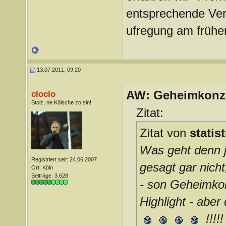
entsprechende Verl
ufregung am frühe
13.07.2011, 09:20
AW: Geheimkonze
cloclo
Stolz, ne Kölsche zo sin!
Zitat:
Zitat von
statis
Was geht denn je
Registriert seit: 24.06.2007
gesagt gar nich
Ort: Köln
Beiträge: 3.628
- son Geheimkon
Highlight - abe
!!!!