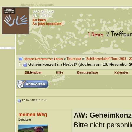
Startseite
|Â
Impressum
DAS IST LOS
CD / VINYL
Â» Infos
Â» jetzt bestellen!
»
Tourneen
»
"Schiffsverkehr"-Tour 2011 - 2
Herbert Grönemeyer Forum
Geheimkonzert im Herbst? (Bochum am 10. November 20
Bilderalben
Hilfe
Benutzerliste
Kalender
12.07.2011, 17:25
AW: Geheimkonze
meinen Weg
Benutzer
Bitte nicht persönl