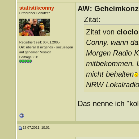
AW: Geheimkonze
statistikconny
Erfahrener Benutzer
Zitat:
Zitat von
cloclo
Conny, wann das
Registriert seit: 06.01.2005
Ort: überall & nirgends - sozusagen
Morgen Radio Kö
auf geheimer Mission
Beiträge: 811
mitbekommen. Un
micht behalten
NRW Lokalradios
Das nenne ich "kol
13.07.2011, 10:01