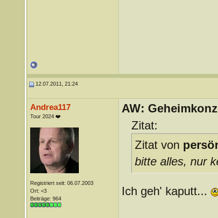
12.07.2011, 21:24
AW: Geheimkonze
Andrea117
Tour 2024 ❤️
Zitat:
Zitat von
persö
bitte alles, nur
Registriert seit: 06.07.2003
Ich geh' kaputt...
Ort: <3
Beiträge: 964