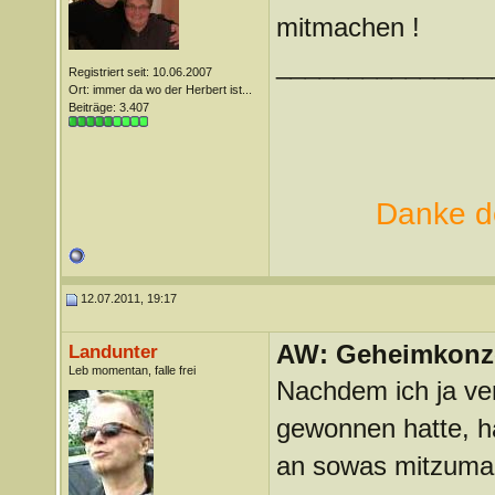
mitmachen !
_______________
Registriert seit: 10.06.2007
Ort: immer da wo der Herbert ist...
Beiträge: 3.407
Danke de
12.07.2011, 19:17
AW: Geheimkonze
Landunter
Leb momentan, falle frei
Nachdem ich ja ve
gewonnen hatte, ha
an sowas mitzuma