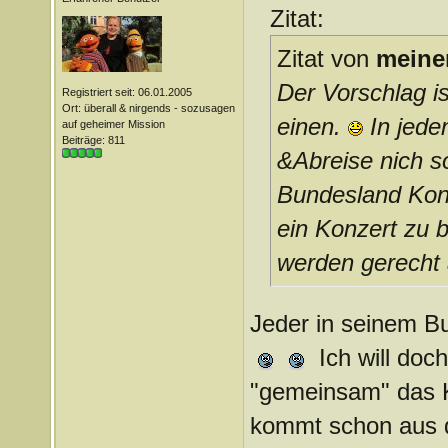
Zitat:
Zitat von
meine
Der Vorschlag is
Registriert seit: 06.01.2005
Ort: überall & nirgends - sozusagen
einen.
In jede
auf geheimer Mission
Beiträge: 811
&Abreise nich so
Bundesland Konz
ein Konzert zu b
werden gerecht a
Jeder in seinem Bu
Ich will doc
"gemeinsam" das Ko
kommt schon aus d