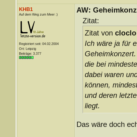
AW: Geheimkonze
KHB1
Auf dem Weg zum Meer :)
Zitat:
Zitat von
cloclo
Ich wäre ja für 
Registriert seit: 04.02.2004
Ort: Leipzig
Geheimkonzert. 
Beiträge: 3.377
die bei mindest
dabei waren und
können, mindest
und deren letzte
liegt.
Das wäre doch ech