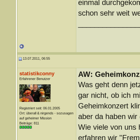
einmal durchgeko
schon sehr weit we
_______________
13.07.2011, 06:55
AW: Geheimkonze
statistikconny
Erfahrener Benutzer
Was geht denn jetzt
gar nicht, ob ich 
Geheimkonzert kli
Registriert seit: 06.01.2005
Ort: überall & nirgends - sozusagen
aber da haben wir
auf geheimer Mission
Beiträge: 811
Wie viele von uns
erfahren wir "Fre