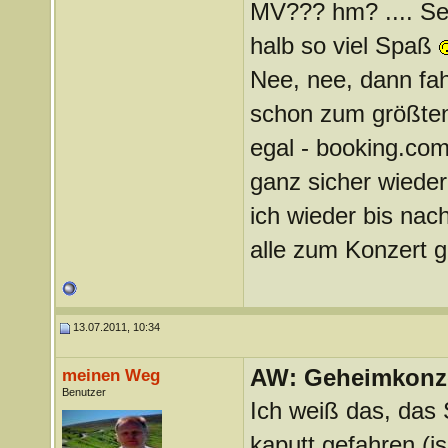
MV??? hm? .... Seh
halb so viel Spaß
Nee, nee, dann fahr
schon zum größten
egal - booking.co
ganz sicher wieder
ich wieder bis nac
alle zum Konzert 
13.07.2011, 10:34
AW: Geheimkonze
meinen Weg
Benutzer
Ich weiß das, das S
kaputt gefahren (is