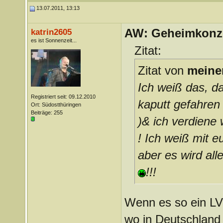
13.07.2011, 13:13
AW: Geheimkonze
katrin2605
es ist Sonnenzeit...
Zitat:
Zitat von
meine
Ich weiß das, da
Registriert seit: 09.12.2010
kaputt gefahren (
Ort: Südostthüringen
Beiträge: 255
)& ich verdiene
! Ich weiß mit 
aber es wird all
!!!
Wenn es so ein LV
wo in Deutschland 