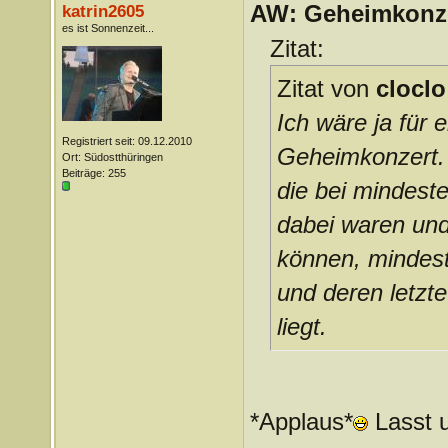
AW: Geheimkonze
katrin2605
es ist Sonnenzeit...
Zitat:
Zitat von
cloclo
Ich wäre ja für 
Registriert seit: 09.12.2010
Geheimkonzert. 
Ort: Südostthüringen
Beiträge: 255
die bei mindest
dabei waren und
können, mindest
und deren letzte
liegt.
*Applaus*
Lasst u