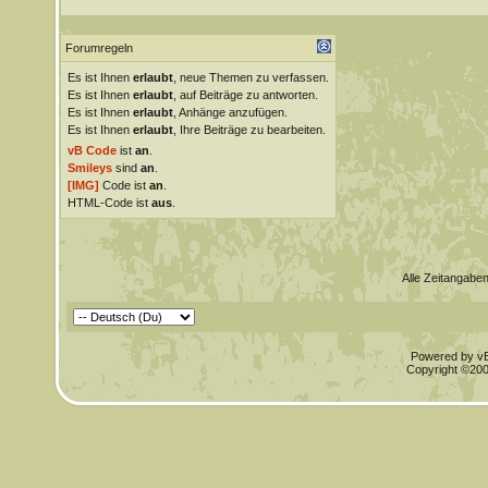
Forumregeln
Es ist Ihnen
erlaubt
, neue Themen zu verfassen.
Es ist Ihnen
erlaubt
, auf Beiträge zu antworten.
Es ist Ihnen
erlaubt
, Anhänge anzufügen.
Es ist Ihnen
erlaubt
, Ihre Beiträge zu bearbeiten.
vB Code
ist
an
.
Smileys
sind
an
.
[IMG]
Code ist
an
.
HTML-Code ist
aus
.
Alle Zeitangaben
Powered by vBu
Copyright ©2000