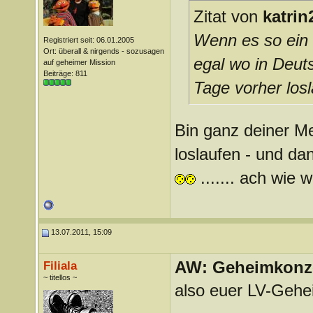
Zitat von
katrin
Wenn es so ein
Registriert seit: 06.01.2005
Ort: überall & nirgends - sozusagen
egal wo in Deuts
auf geheimer Mission
Beiträge: 811
Tage vorher lo
Bin ganz deiner Me
loslaufen - und 
....... ach wie
13.07.2011, 15:09
AW: Geheimkonze
Filiala
~ titellos ~
also euer LV-Gehei