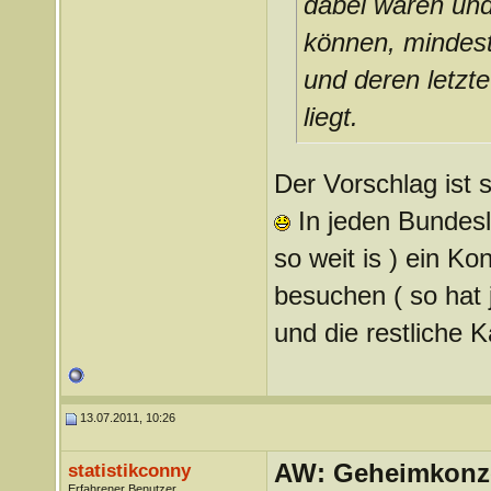
dabei waren und
können, mindest
und deren letzte
liegt.
Der Vorschlag ist s
In jeden Bundesl
so weit is ) ein Ko
besuchen ( so hat 
und die restliche K
13.07.2011, 10:26
AW: Geheimkonze
statistikconny
Erfahrener Benutzer