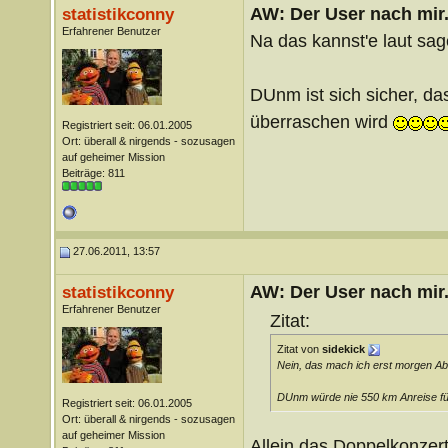
AW: Der User nach mir.
statistikconny
Erfahrener Benutzer
Na das kannst'e laut sa
DUnm ist sich sicher, da
überraschen wird
Registriert seit: 06.01.2005
Ort: überall & nirgends - sozusagen
auf geheimer Mission
Beiträge: 811
27.06.2011, 13:57
AW: Der User nach mir.
statistikconny
Erfahrener Benutzer
Zitat:
Zitat von
sidekick
Nein, das mach ich erst morgen Ab
DUnm würde nie 550 km Anreise fü
Registriert seit: 06.01.2005
Ort: überall & nirgends - sozusagen
auf geheimer Mission
Allein das Doppelkonzer