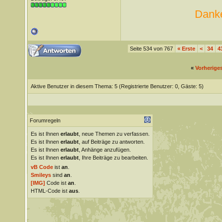
Danke
Seite 534 von 767
«
Erste
<
34
4
«
Vorherige
Aktive Benutzer in diesem Thema: 5
(Registrierte Benutzer: 0, Gäste: 5)
Forumregeln
Es ist Ihnen
erlaubt
, neue Themen zu verfassen.
Es ist Ihnen
erlaubt
, auf Beiträge zu antworten.
Es ist Ihnen
erlaubt
, Anhänge anzufügen.
Es ist Ihnen
erlaubt
, Ihre Beiträge zu bearbeiten.
vB Code
ist
an
.
Smileys
sind
an
.
[IMG]
Code ist
an
.
HTML-Code ist
aus
.