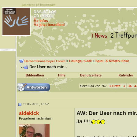
Startseite
|Â
Impressum
DAS IST LOS
CD / VINYL
Â» Infos
Â» jetzt bestellen!
»
Lounge / Café
»
Spiel- & Kreativ-Ecke
Herbert Grönemeyer Forum
Der User nach mir...
Bilderalben
Hilfe
Benutzerliste
Kalender
Seite 534 von 767
«
Erste
<
34
4
21.06.2011, 13:52
AW: Der User nach mir.
sidekick
Propellereinfachmitmir
Ja !!!!