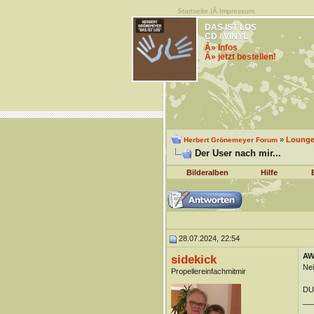
Startseite
|Â
Impressum
DAS IST LOS
CD / VINYL
Â» Infos
Â» jetzt bestellen!
»
Lounge 
Herbert Grönemeyer Forum
Der User nach mir...
Bilderalben
Hilfe
28.07.2024, 22:54
AW:
sidekick
Nei
Propellereinfachmitmir
DUn
__