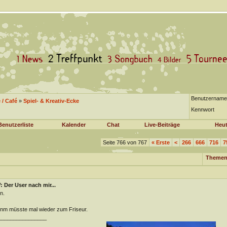
Benutzername
/ Café
»
Spiel- & Kreativ-Ecke
Kennwort
Benutzerliste
Kalender
Chat
Live-Beiträge
Heut
Seite 766 von 767
«
Erste
<
266
666
716
7
Themen
 Der User nach mir...
n.
m müsste mal wieder zum Friseur.
________________