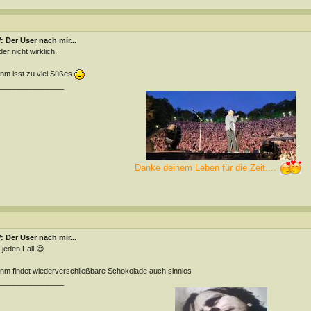
 Der User nach mir...
der nicht wirklich.
m isst zu viel Süßes.
________________
Danke deinem Leben für die Zeit....
 Der User nach mir...
 jeden Fall 😃
m findet wiederverschließbare Schokolade auch sinnlos
________________