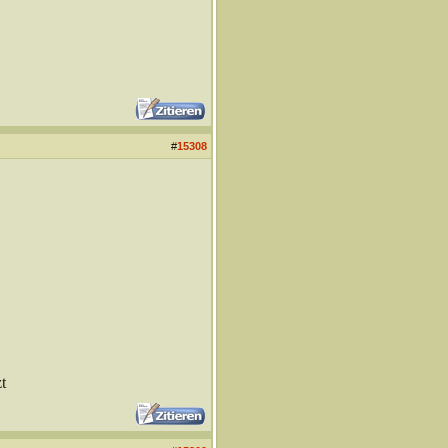
#
15308
t