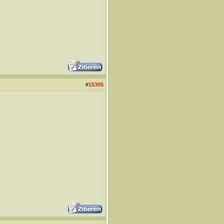
#
15305