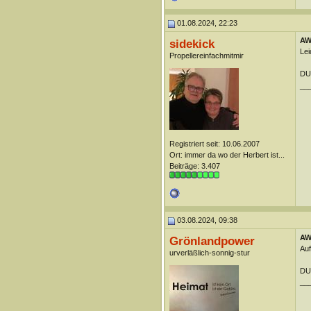
01.08.2024, 22:23
AW:
sidekick
Lei
Propellereinfachmitmir
DUn
__
Registriert seit: 10.06.2007
Ort: immer da wo der Herbert ist...
Beiträge: 3.407
03.08.2024, 09:38
AW:
Grönlandpower
Auf
urverläßlich-sonnig-stur
DUn
__