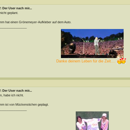
 Der User nach mir...
 nicht geplant.
m hat einen Grönemeyer-Aufkleber auf dem Auto.
________________
Danke deinem Leben für die Zeit....
 Der User nach mir...
n, habe ich nicht.
m ist von Mückenstichen geplagt.
________________