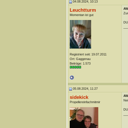
04.08.2024, 10:13
AW:
Leuchtturm
Zum
Momentan ist gut
DUn
__
Registriert seit: 19.07.2011
Ort: Gaggenau
Beiträge: 1.573
05.08.2024, 11:27
AW:
sidekick
Nei
Propellereinfachmitmir
DUn
__