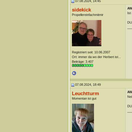
07.08.2024, 14:45
AW:
sidekick
Ist
Propellereinfachmitmir
DUn
__
Registriert seit: 10.06.2007
Ort: immer da wo der Herbert ist...
Beiträge: 3.407
07.08.2024, 18:49
AW:
Leuchtturm
Nei
Momentan ist gut
DUn
__