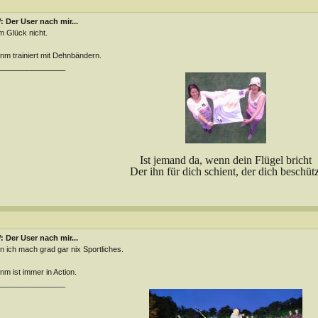
 Der User nach mir...
 Glück nicht.
m trainiert mit Dehnbändern.
________________
Ist jemand da, wenn dein Flügel bricht
Der ihn für dich schient, der dich beschütz
 Der User nach mir...
n ich mach grad gar nix Sportliches.
m ist immer in Action.
________________