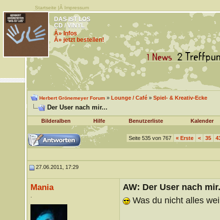
Startseite
|Â
Impressum
DAS IST LOS
CD / VINYL
Â» Infos
Â» jetzt bestellen!
»
Lounge / Café
»
Spiel- & Kreativ-Ecke
Herbert Grönemeyer Forum
Der User nach mir...
Bilderalben
Hilfe
Benutzerliste
Kalender
Seite 535 von 767
«
Erste
<
35
4
27.06.2011, 17:29
AW: Der User nach mir.
Mania
.
Was du nicht alles we