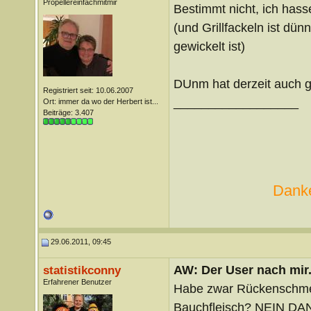
Propellereinfachmitmir
Bestimmt nicht, ich hass
(und Grillfackeln ist dü
gewickelt ist)
DUnm hat derzeit auch g
Registriert seit: 10.06.2007
__________________
Ort: immer da wo der Herbert ist...
Beiträge: 3.407
Danke
29.06.2011, 09:45
AW: Der User nach mir.
statistikconny
Erfahrener Benutzer
Habe zwar Rückenschmer
Bauchfleisch? NEIN DANK