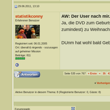
29.06.2011, 13:10
AW: Der User nach mir.
statistikconny
Erfahrener Benutzer
Ja, die DVD zum Geburts
zumindest) zu Weihnacht
DUnm hat wohl bald Geb
Registriert seit: 06.01.2005
Ort: überall & nirgends - sozusagen
auf geheimer Mission
Beiträge: 811
Seite 535 von 767
«
Erste
<
35
4
«
Vorherige
Aktive Benutzer in diesem Thema: 8
(Registrierte Benutzer: 0, Gäste: 8)
Forumregeln