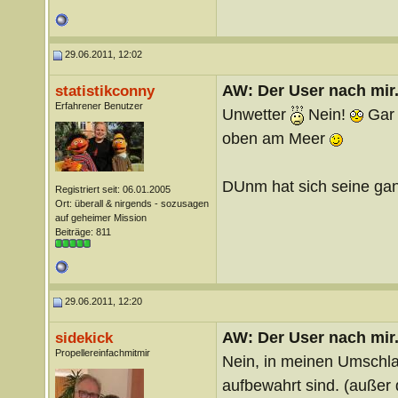
29.06.2011, 12:02
AW: Der User nach mir.
statistikconny
Erfahrener Benutzer
Unwetter
Nein!
Gar n
oben am Meer
DUnm hat sich seine ga
Registriert seit: 06.01.2005
Ort: überall & nirgends - sozusagen
auf geheimer Mission
Beiträge: 811
29.06.2011, 12:20
AW: Der User nach mir.
sidekick
Propellereinfachmitmir
Nein, in meinen Umschla
aufbewahrt sind. (außer d