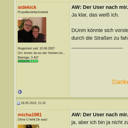
AW: Der User nach mir.
sidekick
Propellereinfachmitmir
Ja klar, das weiß ich.
DUnm könnte sich vorst
durch die Straßen zu fah
__________________
Registriert seit: 10.06.2007
Ort: immer da wo der Herbert ist...
Beiträge: 3.407
Danke
18.05.2010, 21:32
AW: Der User nach mir.
micha1981
Ohne Ü fehlt Dir was!
ja, aber ich bin ja nicht