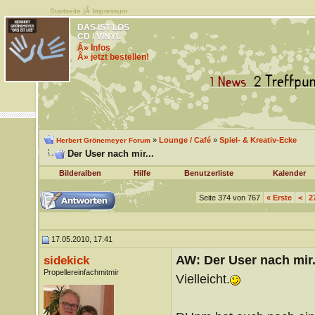
Startseite
|Â
Impressum
DAS IST LOS
CD / VINYL
Â» Infos
Â» jetzt bestellen!
»
Lounge / Café
»
Spiel- & Kreativ-Ecke
Herbert Grönemeyer Forum
Der User nach mir...
Bilderalben
Hilfe
Benutzerliste
Kalender
Seite 374 von 767
«
Erste
<
2
17.05.2010, 17:41
AW: Der User nach mir.
sidekick
Propellereinfachmitmir
Vielleicht.