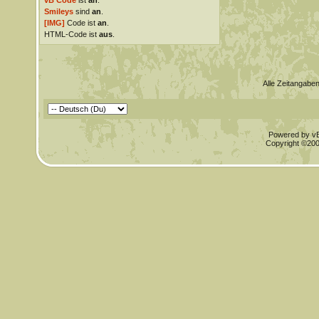
vB Code
ist
an
.
Smileys
sind
an
.
[IMG]
Code ist
an
.
HTML-Code ist
aus
.
Alle Zeitangaben
Powered by vBu
Copyright ©2000