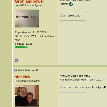
AW: Der User nach mir...
Grönlandpower
Stimmt.
urverläßlich-sonnig-stur
DUnm spielt Lotto?
__________________
Registriert seit: 21.01.2009
Ort: in meiner Welt - da kennt man
mich
Beiträge: 1.163
15.01.2010, 21:48
AW: Der User nach mir...
sidekick
Nur indirekt, mein Mann macht das.
Propellereinfachmitmir
DUnm hat schon mal einen 4-stelligen Be
__________________