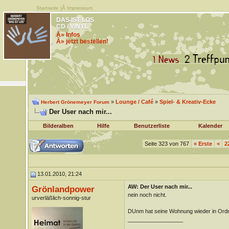
Startseite
|Â
Impressum
DAS IST LOS
CD / VINYL
Â» Infos
Â» jetzt bestellen!
»
Lounge / Café
»
Spiel- & Kreativ-Ecke
Herbert Grönemeyer Forum
Der User nach mir...
Bilderalben
Hilfe
Benutzerliste
Kalender
Seite 323 von 767
«
Erste
<
2
13.01.2010, 21:24
AW: Der User nach mir...
Grönlandpower
nein noch nicht.
urverläßlich-sonnig-stur
DUnm hat seine Wohnung wieder in Ord
__________________