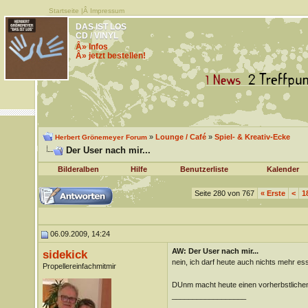
Startseite
|Â
Impressum
DAS IST LOS
CD / VINYL
Â» Infos
Â» jetzt bestellen!
»
Lounge / Café
»
Spiel- & Kreativ-Ecke
Herbert Grönemeyer Forum
Der User nach mir...
Bilderalben
Hilfe
Benutzerliste
Kalender
Seite 280 von 767
«
Erste
<
1
06.09.2009, 14:24
AW: Der User nach mir...
sidekick
nein, ich darf heute auch nichts mehr ess
Propellereinfachmitmir
DUnm macht heute einen vorherbstliche
__________________