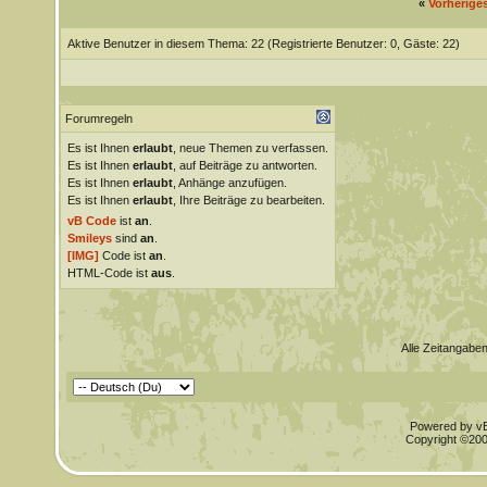
«
Vorherige
Aktive Benutzer in diesem Thema: 22
(Registrierte Benutzer: 0, Gäste: 22)
Forumregeln
Es ist Ihnen
erlaubt
, neue Themen zu verfassen.
Es ist Ihnen
erlaubt
, auf Beiträge zu antworten.
Es ist Ihnen
erlaubt
, Anhänge anzufügen.
Es ist Ihnen
erlaubt
, Ihre Beiträge zu bearbeiten.
vB Code
ist
an
.
Smileys
sind
an
.
[IMG]
Code ist
an
.
HTML-Code ist
aus
.
Alle Zeitangaben
Powered by vBu
Copyright ©2000