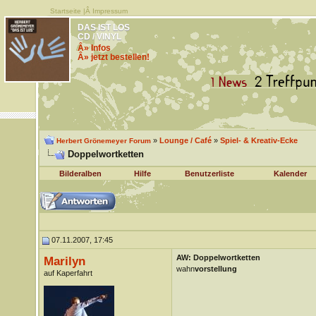
Startseite
|Â
Impressum
DAS IST LOS
CD / VINYL
Â» Infos
Â» jetzt bestellen!
»
Lounge / Café
»
Spiel- & Kreativ-Ecke
Herbert Grönemeyer Forum
Doppelwortketten
Bilderalben
Hilfe
Benutzerliste
Kalender
07.11.2007, 17:45
AW: Doppelwortketten
Marilyn
wahn
vorstellung
auf Kaperfahrt