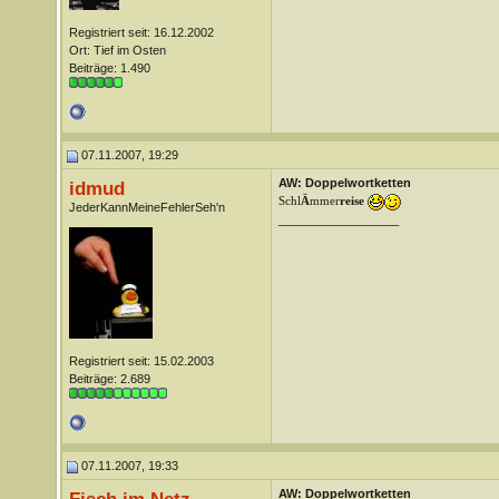
Registriert seit: 16.12.2002
Ort: Tief im Osten
Beiträge: 1.490
07.11.2007, 19:29
AW: Doppelwortketten
idmud
Schl
Ä
mmer
reise
JederKannMeineFehlerSeh'n
__________________
.
.
Registriert seit: 15.02.2003
Beiträge: 2.689
07.11.2007, 19:33
AW: Doppelwortketten