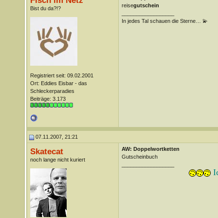
Fisch im Netz
reise
gutschein
Bist du da?!?
__________________
In jedes Tal schauen die Sterne… 💫
Registriert seit: 09.02.2001
Ort: Eddies Eisbar - das
Schleckerparadies
Beiträge: 3.173
07.11.2007, 21:21
AW: Doppelwortketten
Skatecat
Gutscheinbuch
noch lange nicht kuriert
__________________
I