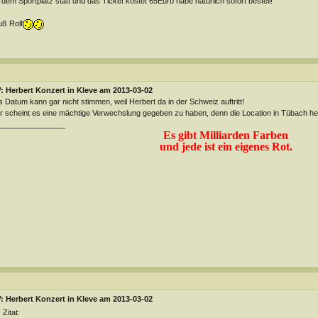
 dem Sportplatz statt und das Ticket kostet 65Euro habe natürlich sofort bestell!
ß Rolf
 Herbert Konzert in Kleve am 2013-03-02
 Datum kann gar nicht stimmen, weil Herbert da in der Schweiz auftritt!
r scheint es eine mächtige Verwechslung gegeben zu haben, denn die Location in Tübach heißt
________________
Es gibt Milliarden Farben
und jede ist ein eigenes Rot.
 Herbert Konzert in Kleve am 2013-03-02
Zitat: