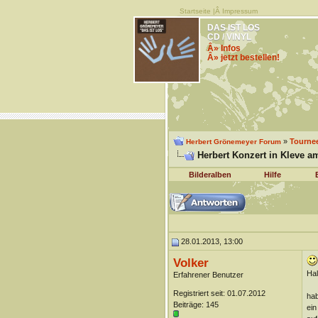
Startseite
|Â
Impressum
DAS IST LOS
CD / VINYL
Â» Infos
Â» jetzt bestellen!
»
Tourne
Herbert Grönemeyer Forum
Herbert Konzert in Kleve am
Bilderalben
Hilfe
28.01.2013, 13:00
Volker
Ha
Erfahrener Benutzer
Registriert seit: 01.07.2012
hab
Beiträge: 145
ein