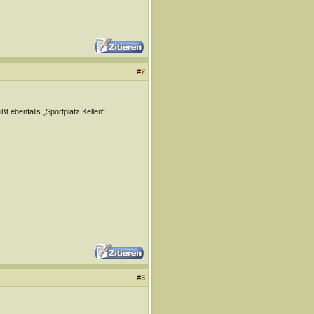
#
2
 ebenfalls „Sportplatz Kellen“.
#
3