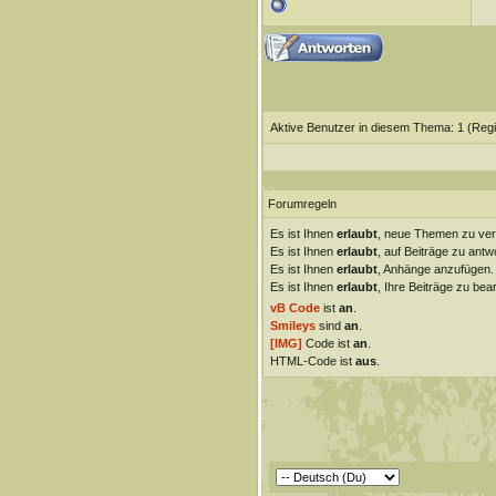
Aktive Benutzer in diesem Thema: 1
(Regi
Forumregeln
Es ist Ihnen
erlaubt
, neue Themen zu ver
Es ist Ihnen
erlaubt
, auf Beiträge zu antw
Es ist Ihnen
erlaubt
, Anhänge anzufügen.
Es ist Ihnen
erlaubt
, Ihre Beiträge zu bear
vB Code
ist
an
.
Smileys
sind
an
.
[IMG]
Code ist
an
.
HTML-Code ist
aus
.