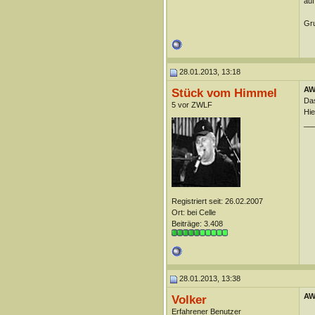
auf
Gru
28.01.2013, 13:18
AW:
Stück vom Himmel
Das
5 vor ZWLF
Hie
__
Registriert seit: 26.02.2007
Ort: bei Celle
Beiträge: 3.408
28.01.2013, 13:38
AW:
Volker
Erfahrener Benutzer