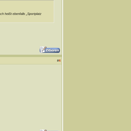
h heißt ebenfalls „Sportplatz
#
4