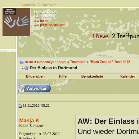
Startseite
|Â
Impressum
DAS IST LOS
CD / VINYL
Â» Infos
Â» jetzt bestellen!
»
Tourneen
»
"Blick Zurück"-Tour 2012
Herbert Grönemeyer Forum
Der Einlass in Dortmund
Bilderalben
Hilfe
Benutzerliste
Kalender
11.11.2012, 08:21
AW: Der Einlass
Manja K.
Neuer Benutzer
Und wieder Dortmun
Registriert seit: 23.07.2012
Beiträge: 1