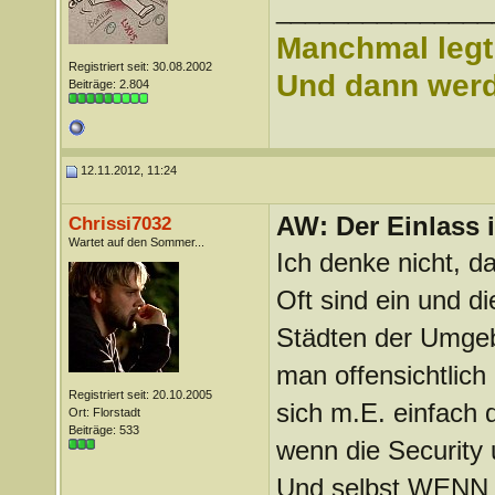
_______________
Manchmal legt 
Registriert seit: 30.08.2002
Und dann werd 
Beiträge: 2.804
12.11.2012, 11:24
AW: Der Einlass
Chrissi7032
Wartet auf den Sommer...
Ich denke nicht, d
Oft sind ein und d
Städten der Umge
man offensichtlich
Registriert seit: 20.10.2005
sich m.E. einfach 
Ort: Florstadt
Beiträge: 533
wenn die Security u
Und selbst WENN M