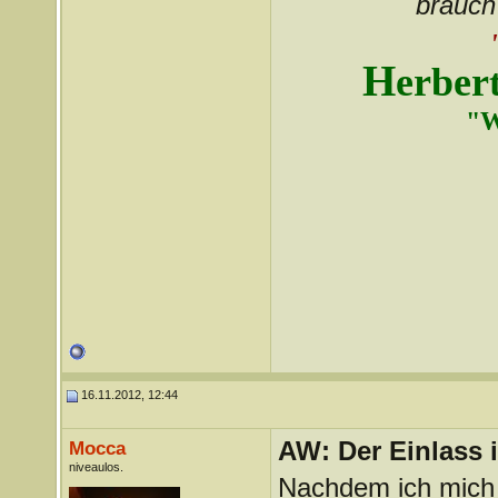
brauch 
H
erber
"W
16.11.2012, 12:44
AW: Der Einlass
Mocca
niveaulos.
Nachdem ich mich 