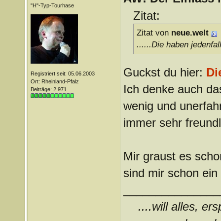
"H"-Typ-Tourhase
Zitat:
Zitat von
neue.welt
......Die haben jedenfa
Guckst du hier:
Di
Registriert seit: 05.06.2003
Ort: Rheinland-Pfalz
Ich denke auch das
Beiträge: 2.971
wenig und unerfah
immer sehr freundli
Mir graust es scho
sind mir schon ein
_______________
....will alles, e