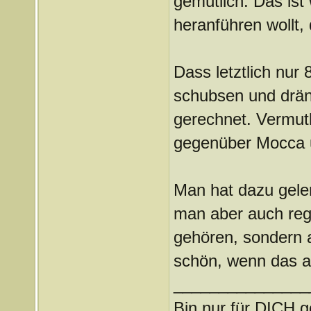
gemütlich. Das ist 
heranführen wollt, 
Dass letztlich nur
schubsen und dräng
gerechnet. Vermutl
gegenüber Mocca u
Man hat dazu geler
man aber auch regi
gehören, sondern al
schön, wenn das au
_______________
Bin nur für DICH g