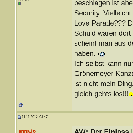
beschlagen ist aber
Security. Vielleich
Love Parade??? Do
Schuld waren dort
scheint man aus de
haben.
Ich selbst kann nu
Grönemeyer Konzer
ist nicht mein Ding
gleich gehts los!!!
11.11.2012, 08:47
AW: Der Einlass
anna.jo