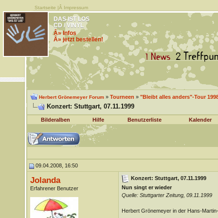
Startseite
|Â
Impressum
DAS IST LOS
CD / VINYL
Â» Infos
Â» jetzt bestellen!
»
Tourneen
»
"Bleibt alles anders"-Tour 1998
Herbert Grönemeyer Forum
Konzert: Stuttgart, 07.11.1999
Bilderalben
Hilfe
Benutzerliste
Kalender
09.04.2008, 16:50
Konzert: Stuttgart, 07.11.1999
Jolanda
Nun singt er wieder
Erfahrener Benutzer
Quelle: Stuttgarter Zeitung, 09.11.1999
Herbert Grönemeyer in der Hans-Martin-