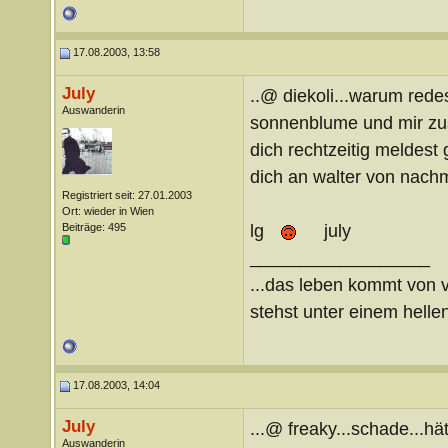
17.08.2003, 13:58
July
..@ diekoli...warum rede
Auswanderin
sonnenblume und mir zus
dich rechtzeitig meldest 
dich an walter von nachm
Registriert seit: 27.01.2003
Ort: wieder in Wien
lg
july
Beiträge: 495
__________________
...das leben kommt von v
stehst unter einem hellen
17.08.2003, 14:04
July
...@ freaky...schade...h
Auswanderin