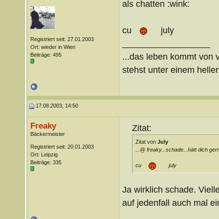
als chatten :wink:
cu
july
Registriert seit: 27.01.2003
__________________
Ort: wieder in Wien
...das leben kommt von v
Beiträge: 495
stehst unter einem hellen
17.08.2003, 14:50
Freaky
Zitat:
Bäckermeister
Zitat von
July
Registriert seit: 20.01.2003
...@ freaky...schade...hätt dich ge
Ort: Leipzig
Beiträge: 335
cu
july
Ja wirklich schade. Viel
auf jedenfall auch mal 