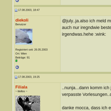
17.08.2003, 18:47
diekoli
@july..ja.also ich meld m
Benutzer
auch nur iregndwie best
irgendwas.hehe :wink:
Registriert seit: 26.05.2003
Ort: Wien
Beiträge: 91
17.08.2003, 19:25
Filiala
..nunja...dann komm ich 
~ titellos ~
verpasste Vorlesungen..d
danke mocca, dass ich ei