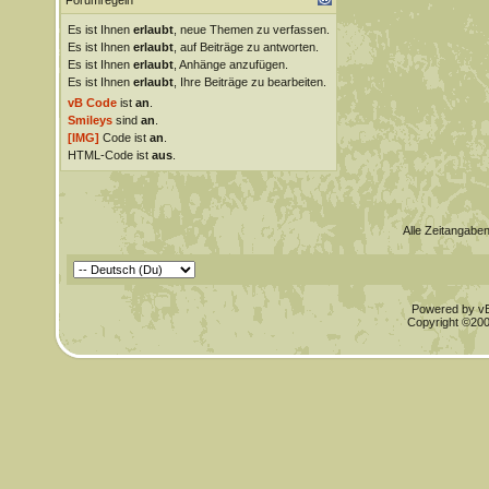
Forumregeln
Es ist Ihnen
erlaubt
, neue Themen zu verfassen.
Es ist Ihnen
erlaubt
, auf Beiträge zu antworten.
Es ist Ihnen
erlaubt
, Anhänge anzufügen.
Es ist Ihnen
erlaubt
, Ihre Beiträge zu bearbeiten.
vB Code
ist
an
.
Smileys
sind
an
.
[IMG]
Code ist
an
.
HTML-Code ist
aus
.
Alle Zeitangaben
Powered by vBu
Copyright ©2000