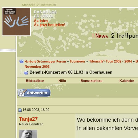
Startseite
|Â
Impressum
DAS IST LOS
CD / VINYL
Â» Infos
Â» jetzt bestellen!
»
Tourneen
»
"Mensch"-Tour 2002 - 2004
»
B
Herbert Grönemeyer Forum
November 2003
Benefiz-Konzert am 06.11.03 in Oberhausen
Bilderalben
Hilfe
Benutzerliste
Kalender
16.08.2003, 18:29
Tanja27
Wo bekomme ich denn da
Neuer Benutzer
In allen bekannten Vorve