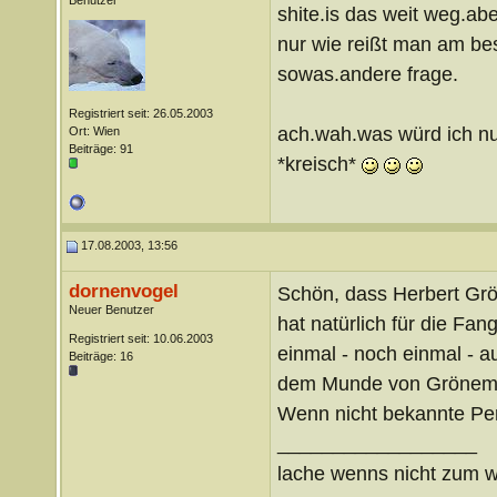
Benutzer
shite.is das weit weg.aber
nur wie reißt man am bes
sowas.andere frage.
Registriert seit: 26.05.2003
ach.wah.was würd ich nu
Ort: Wien
Beiträge: 91
*kreisch*
17.08.2003, 13:56
dornenvogel
Schön, dass Herbert Grön
Neuer Benutzer
hat natürlich für die Fa
Registriert seit: 10.06.2003
einmal - noch einmal - a
Beiträge: 16
dem Munde von Grönemeye
Wenn nicht bekannte Pers
__________________
lache wenns nicht zum w