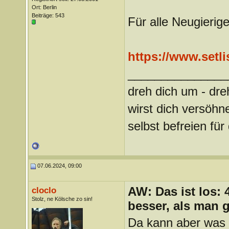
Ort: Berlin
Beiträge: 543
Für alle Neugierige
https://www.setli
_______________
dreh dich um - dre
wirst dich versöhn
selbst befreien f
07.06.2024, 09:00
AW: Das ist los:
cloclo
Stolz, ne Kölsche zo sin!
besser, als man 
Da kann aber was n