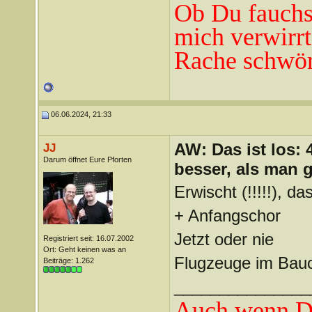
Ob Du fauchst
mich verwirrt
Rache schwör
06.06.2024, 21:33
AW: Das ist los:
JJ
Darum öffnet Eure Pforten
besser, als man 
Erwischt (!!!!!), d
+ Anfangschor
Jetzt oder nie
Registriert seit: 16.07.2002
Ort: Geht keinen was an
Flugzeuge im Bau
Beiträge: 1.262
_______________
Auch wenn Du