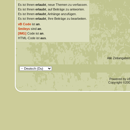
Es ist Ihnen
erlaubt
, neue Themen zu verfassen.
Es ist Ihnen
erlaubt
, auf Beiträge zu antworten.
Es ist Ihnen
erlaubt
, Anhänge anzufügen.
Es ist Ihnen
erlaubt
, Ihre Beiträge zu bearbeiten.
vB Code
ist
an
.
Smileys
sind
an
.
[IMG]
Code ist
an
.
HTML-Code ist
aus
.
Alle Zeitangaben
Powered by vBu
Copyright ©2000