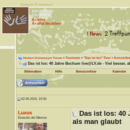
Startseite
|Â
Impressum
DAS IST LOS
CD / VINYL
Â» Infos
Â» jetzt bestellen!
»
Tourneen
»
"Das ist los"-Tour + Konzertbe
Herbert Grönemeyer Forum
Das ist los: 40 Jahre Bochum live@LV.de - Viel besser, a
Bilderalben
Hilfe
Benutzerliste
Kalender
02.06.2024, 19:30
Das ist los: 40
Luxus
Estación del Silencio
als man glaubt