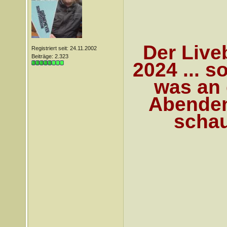
Der Liveb
Registriert seit: 24.11.2002
Beiträge: 2.323
2024 ... s
was an 
Abenden
scha