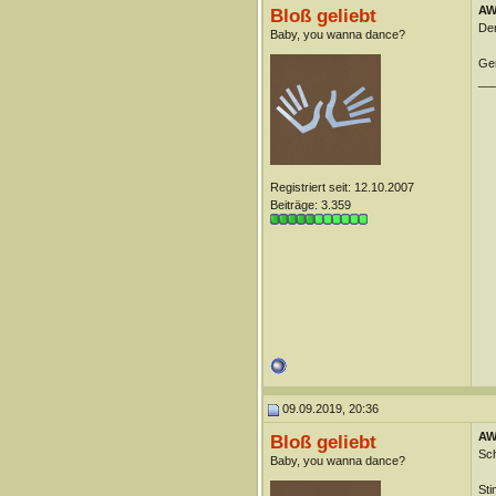
AW:
Bloß geliebt
Der
Baby, you wanna dance?
Ger
__
Registriert seit: 12.10.2007
Beiträge: 3.359
09.09.2019, 20:36
AW:
Bloß geliebt
Sch
Baby, you wanna dance?
Sti