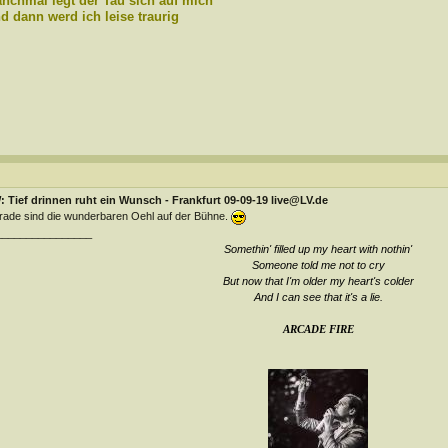
nchmal legt der Tau sich auf mich
d dann werd ich leise traurig
 Tief drinnen ruht ein Wunsch - Frankfurt 09-09-19 live@LV.de
ade sind die wunderbaren Oehl auf der Bühne.
________________
Somethin' filled up my heart with nothin'
Someone told me not to cry
But now that I'm older my heart's colder
And I can see that it's a lie
.
ARCADE FIRE