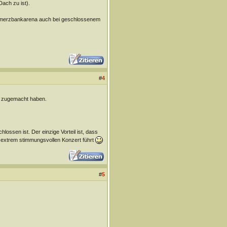
Dach zu ist).
ommerzbankarena auch bei geschlossenem
#
4
er zugemacht haben.
ssen ist. Der einzige Vorteil ist, dass
 extrem stimmungsvollen Konzert führt
#
5