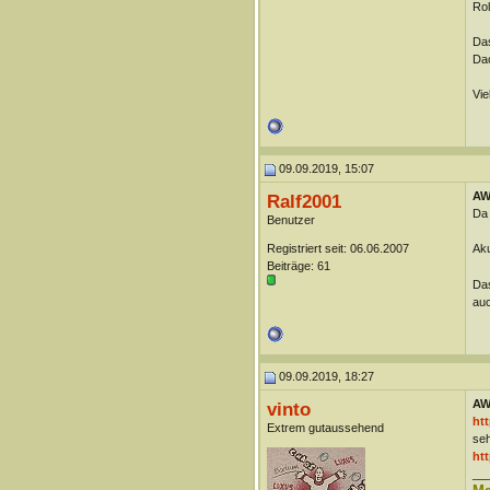
Rol
Das
Dac
Vie
09.09.2019, 15:07
AW:
Ralf2001
Da 
Benutzer
Registriert seit: 06.06.2007
Aku
Beiträge: 61
Das
auc
09.09.2019, 18:27
AW:
vinto
ht
Extrem gutaussehend
seh
ht
__