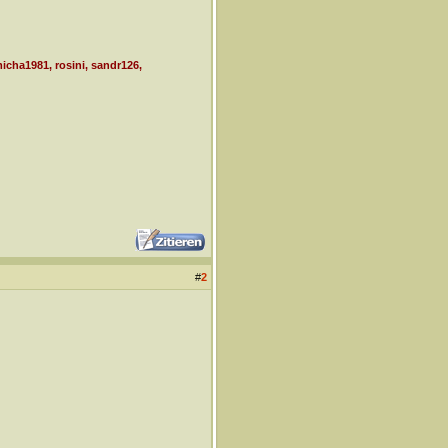
icha1981, rosini, sandr126,
#
2