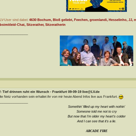
LV-User sind dabei
:
4630 Bochum, Bloß geliebt, Feechen, groenlandi, Hesselinho, JJ, m
bstmitleid-Chat, Sitzerather, Sitzeratherin
________________
 Tief drinnen ruht ein Wunsch - Frankfurt 09-09-19 live@LV.de
lte Netz vorhanden sein erhaltet ihr von mir heute Abend Infos live aus Frankfurt.
________________
Somethin' filled up my heart with nothin'
Someone told me not to cry
But now that I'm older my heart's colder
And I can see that it's a lie
.
ARCADE FIRE