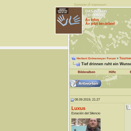
Startseite
|Â
Impressum
DAS IST LOS
CD / VINYL
Â» Infos
Â» jetzt bestellen!
»
Tourne
Herbert Grönemeyer Forum
Tief drinnen ruht ein Wunsc
Bilderalben
Hilfe
08.09.2019, 21:27
Luxus
Estación del Silencio