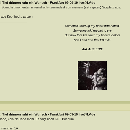
 Tief drinnen ruht ein Wunsch - Frankfurt 09-09-19 live@LV.de
 Sound ist momentan unterirdisch - zumindest von meinem (sehr guten) Sitzplatz aus.
ade Kopf hoch, tanzen.
________________
Somethin' filled up my heart with nothin'
Someone told me not to cry
But now that I'm older my heart's colder
And I can see that it's a lie
.
ARCADE FIRE
 Tief drinnen ruht ein Wunsch - Frankfurt 09-09-19 live@LV.de
ade, kein Neuland mehr. Es folgt nach KHT Bochum.
mmung ist 1A