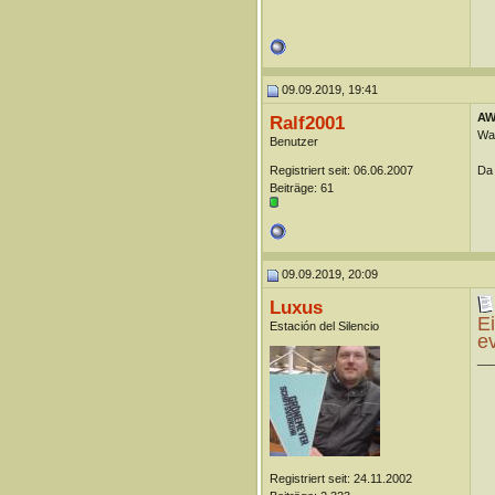
09.09.2019, 19:41
AW:
Ralf2001
War
Benutzer
Registriert seit: 06.06.2007
Da 
Beiträge: 61
09.09.2019, 20:09
Luxus
Ei
Estación del Silencio
e
__
Registriert seit: 24.11.2002