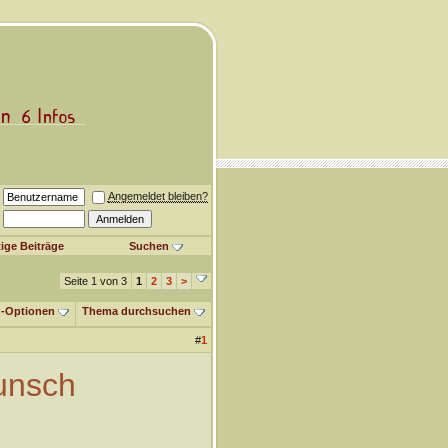
Angemeldet bleiben?
ige Beiträge
Suchen
Seite 1 von 3
1
2
3
>
-Optionen
Thema durchsuchen
#
1
Wunsch