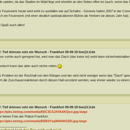
le spielen, da das Stadion im Wald liegt und ohnehin an den Seiten offen ist (auch, wenn das 
 Feuerwerk heute wird wohl so ausfallen wie auf Schalke - Genesis hatten 2007 in der C
h ein Feuerwerk (mit einer deutlich spektakuläreren Bühne als Herbert sie dieses Jahr hat).
l Spaß euch allen!
 Tief drinnen ruht ein Wunsch - Frankfurt 09-09-19 live@LV.de
es vorhin auch geregnet hat, wird man das Dach (das keins ist) wohl dann sicherheitshalb
stisch kann das aber auch nichts retten
 Problem ist der Rückhall von den Rängen und der wird nicht weniger wenn das "Dach" geschlo
h die Zuschauerreaktionen durch diesen Hall verstärkt werden, was immer wieder zu einem
 Tief drinnen ruht ein Wunsch - Frankfurt 09-09-19 live@LV.de
tps://pbs.twimg.com/media/EECSC5JXYAAKQun.jpg:large
r feines Foto der Polizei Frankfurt:
tps://pbs.twimg.com/media/EEB3YxqW4AIHGED.jpg:large
________________