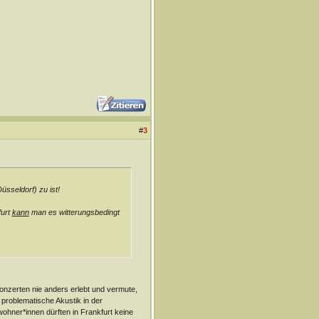
#
3
sseldorf) zu ist!
furt
kann
man es witterungsbedingt
onzerten nie anders erlebt und vermute,
problematische Akustik in der
hner*innen dürften in Frankfurt keine