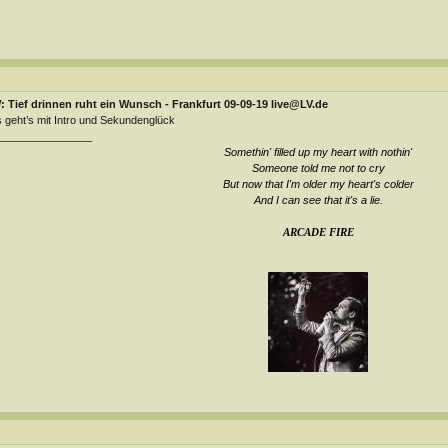
 Tief drinnen ruht ein Wunsch - Frankfurt 09-09-19 live@LV.de
 geht’s mit Intro und Sekundenglück
________________
Somethin' filled up my heart with nothin'
Someone told me not to cry
But now that I'm older my heart's colder
And I can see that it's a lie
.
ARCADE FIRE