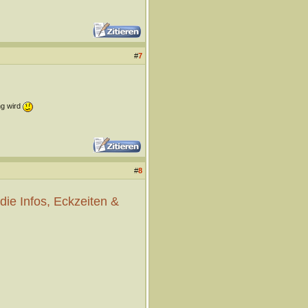
#
7
ng wird
#
8
 die Infos, Eckzeiten &