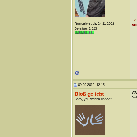
12 
Registriert seit: 24.11.2002
sel
Beiträge: 2.323
__
09.09.2019, 12:15
AW:
Bloß geliebt
Sol
Baby, you wanna dance?
__