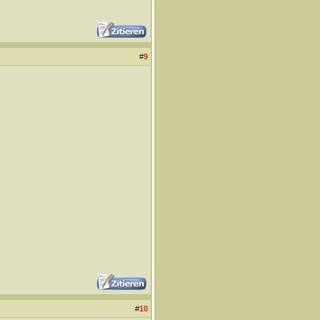
#
9
#
10