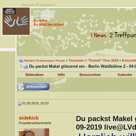
Startseite
|Â
Impressum
DAS IST LOS
CD / VINYL
Â» Infos
Â» jetzt bestellen!
»
Tourneen
»
"Tumult"-Tour 2019
»
Konzertb
Herbert Grönemeyer Forum
Du packst Makel glitzernd ein - Berlin Waldbühne 2 - 04
Bilderalben
Hilfe
Benutzerliste
Kalender
01.09.2019, 20:53
Du packst Makel g
sidekick
Propellereinfachmitmir
09-2019 live@LV