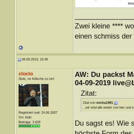
inst
_______________
Zwei kleine **** wo
einen schmiss der *
06.09.2019, 16:38
AW: Du packst Mak
cloclo
Stolz, ne Kölsche zo sin!
04-09-2019 live@
Zitat:
Zitat von
micha1981
...wir sind alle weder von hier und
Registriert seit: 24.06.2007
Ort: Köln
Du sagst es! Wie 
Beiträge: 3.628
höchste Form des 