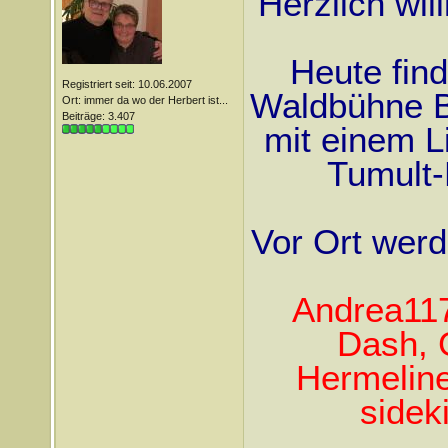
Herzlich wi
Heute find
Registriert seit: 10.06.2007
Waldbühne Ber
Ort: immer da wo der Herbert ist...
Beiträge: 3.407
mit einem Li
Tumult-
Vor Ort werd
Andrea117
Dash, 
Hermelin
sidek