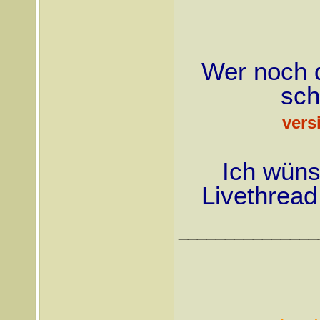
Wer noch d
sch
vers
Ich wüns
Livethread 
_______________