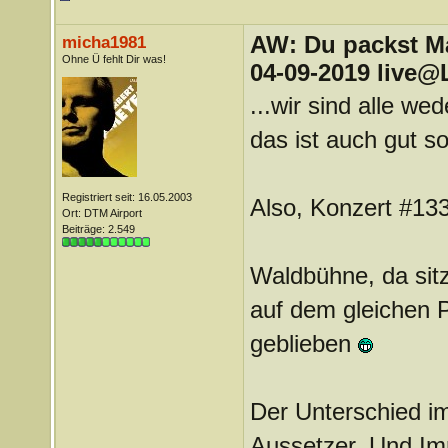
AW: Du packst Mak
micha1981
Ohne Ü fehlt Dir was!
04-09-2019 live@
...wir sind alle w
das ist auch gut so
Registriert seit: 16.05.2003
Also, Konzert #133
Ort: DTM Airport
Beiträge: 2.549
Waldbühne, da sit
auf dem gleichen P
geblieben
Der Unterschied i
Aussetzer, Und Im