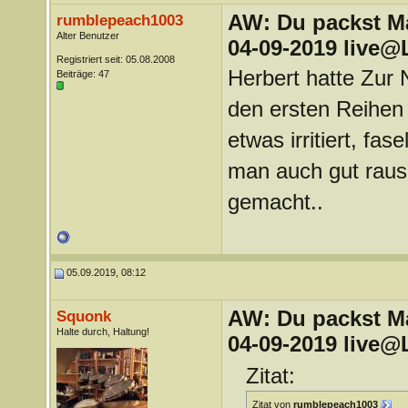
AW: Du packst Mak
rumblepeach1003
Alter Benutzer
04-09-2019 live@
Registriert seit: 05.08.2008
Herbert hatte Zur 
Beiträge: 47
den ersten Reihen
etwas irritiert, fa
man auch gut raus,
gemacht..
05.09.2019, 08:12
AW: Du packst Mak
Squonk
Halte durch, Haltung!
04-09-2019 live@
Zitat:
Zitat von
rumblepeach1003