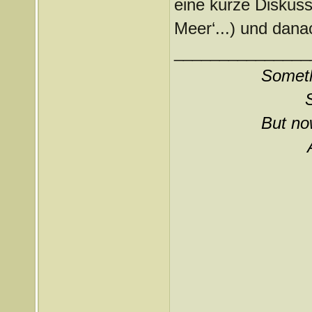
eine kurze Diskuss
Meer‘...) und dana
_______________
Somethi
But now