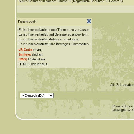
Aktive Benutzer in diesem Thema: 1
(Registrierte Benutzer: 0, Gäste: 1)
Forumregeln
Es ist Ihnen
erlaubt
, neue Themen zu verfassen.
Es ist Ihnen
erlaubt
, auf Beiträge zu antworten.
Es ist Ihnen
erlaubt
, Anhänge anzufügen.
Es ist Ihnen
erlaubt
, Ihre Beiträge zu bearbeiten.
vB Code
ist
an
.
Smileys
sind
an
.
[IMG]
Code ist
an
.
HTML-Code ist
aus
.
Alle Zeitangaben
Powered by vBu
Copyright ©2000