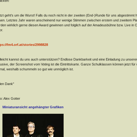
icken:
tzt geht's um die Wurst! Falls du noch nicht in der zweiten (End-)Runde für uns abgestimmt 
uen. Letztes Jahr waren anscheinend nur wenige Stimmen zwischen erstem und zweitem Platz
den wirklich gerne diesen Award gewinnen und folglich auf der Amadeusbühne bzw. Live in 
r.
ps://fm4.orf.at/stories/2998828
lleicht kannst du uns auch unterstützen? Endlose Dankbarkeit und eine Einladung zu unsere
lusive, der Screenshot vom Voting ist die Eintrittskarte. Ganze Schulklassen können jetzt f
mal, weshalb schummeln so gut wie unmöglich ist.
len Dank"
o: Alex Gotter
Miniaturansicht angehängter Grafiken