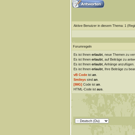
Aktive Benutzer in diesem Thema: 1
(Regi
Forumregeln
Es ist Ihnen
erlaubt
, neue Themen zu ver
Es ist Ihnen
erlaubt
, auf Beiträge zu antw
Es ist Ihnen
erlaubt
, Anhänge anzufügen.
Es ist Ihnen
erlaubt
, Ihre Beiträge zu bear
vB Code
ist
an
.
Smileys
sind
an
.
[IMG]
Code ist
an
.
HTML-Code ist
aus
.