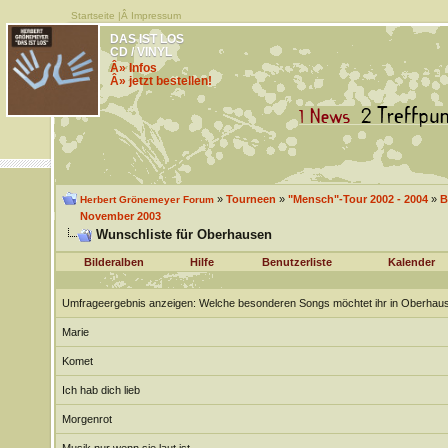
Startseite
|Â
Impressum
DAS IST LOS
CD / VINYL
Â» Infos
Â» jetzt bestellen!
»
Tourneen
»
"Mensch"-Tour 2002 - 2004
»
B
Herbert Grönemeyer Forum
November 2003
Wunschliste für Oberhausen
Bilderalben
Hilfe
Benutzerliste
Kalender
Umfrageergebnis anzeigen
: Welche besonderen Songs möchtet ihr in Oberhau
Marie
Komet
Ich hab dich lieb
Morgenrot