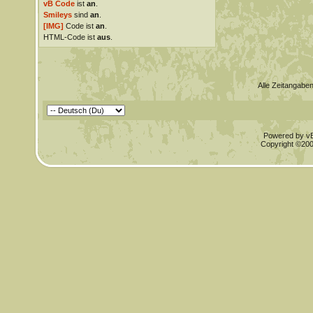
vB Code
ist
an
.
Smileys
sind
an
.
[IMG]
Code ist
an
.
HTML-Code ist
aus
.
Alle Zeitangaben
Powered by vBu
Copyright ©2000