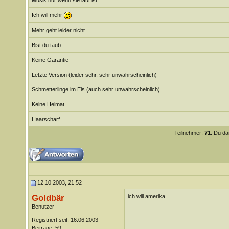
Musik nur wenn sie laut ist
Ich will mehr
Mehr geht leider nicht
Bist du taub
Keine Garantie
Letzte Version (leider sehr, sehr unwahrscheinlich)
Schmetterlinge im Eis (auch sehr unwahrscheinlich)
Keine Heimat
Haarscharf
Teilnehmer:
71
. Du da
12.10.2003, 21:52
Goldbär
ich will amerika...
Benutzer
Registriert seit: 16.06.2003
Beiträge: 59