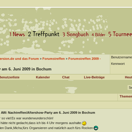
Benutzername
version.de und das Forum
»
Forumstreffen
»
Forumstreffen 2009 -
Kennwort
y am 6. Juni 2009 in Bochum
Benutzerliste
Kalender
Chat
Live-Beiträge
Heut
Se
Themen
AW: Nachtreffen/Aftershow-Party am 6. Juni 2009 in Bochum
 so viel:Es war wunderwunderschön!
 hätte nicht gedacht,dass ich bis 4 Uhr morgens aushalte
len Dank,Micha,fürs Organsieren und natürlich auch fürs Rocken