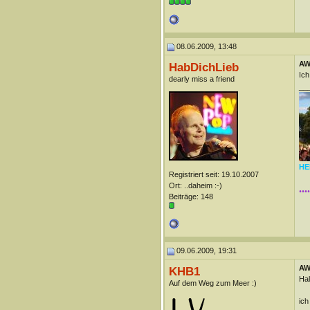
08.06.2009, 13:48
AW
HabDichLieb
Ich
dearly miss a friend
__
HEI
Registriert seit: 19.10.2007
Ort: ..daheim :-)
..
Beiträge: 148
09.06.2009, 19:31
AW
KHB1
Hal
Auf dem Weg zum Meer :)
ich