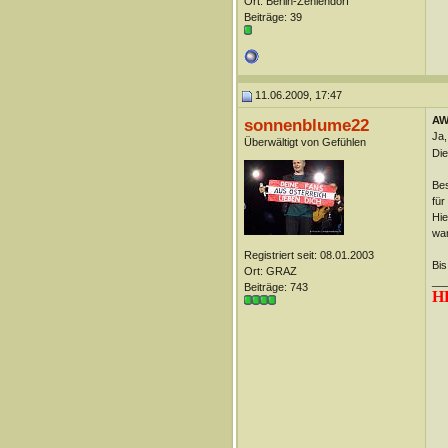
Ort: Berlin-Zehlendorf
Beiträge: 39
11.06.2009, 17:47
AW
sonnenblume22
Ja,
Überwältigt von Gefühlen
Die
Be
für
Hie
war
Registriert seit: 08.01.2003
Bis
Ort: GRAZ
__
Beiträge: 743
H