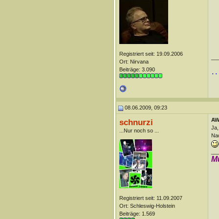
Registriert seit: 19.09.2006
__
Ort: Nirvana
Beiträge: 3.090
..
08.06.2009, 09:23
AW
schnurzi
Ja,
...Nur noch so ...
Nac
__
M
Registriert seit: 11.09.2007
Ort: Schleswig-Holstein
Beiträge: 1.569