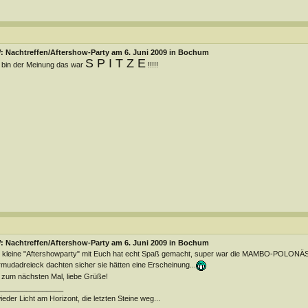
: Nachtreffen/Aftershow-Party am 6. Juni 2009 in Bochum
S P I T Z E
 bin der Meinung das war
!!!!!
: Nachtreffen/Aftershow-Party am 6. Juni 2009 in Bochum
 kleine "Aftershowparty" mit Euch hat echt Spaß gemacht, super war die MAMBO-POLONÄS
mudadreieck dachten sicher sie hätten eine Erscheinung...
 zum nächsten Mal, liebe Grüße!
________________
wieder Licht am Horizont, die letzten Steine weg...