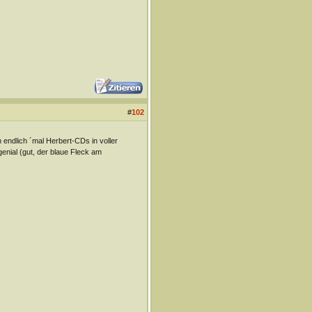
#
102
 endlich ´mal Herbert-CDs in voller
enial (gut, der blaue Fleck am