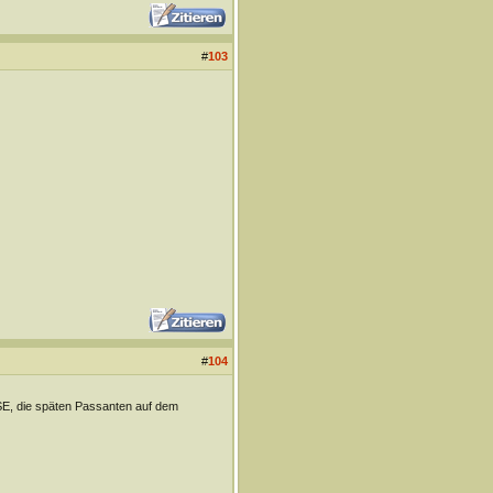
#
103
#
104
E, die späten Passanten auf dem