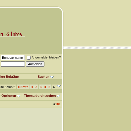
Angemeldet bleiben?
ige Beiträge
Suchen
ite 6 von 6
«
Erste
<
2
3
4
5
6
-Optionen
Thema durchsuchen
#
101