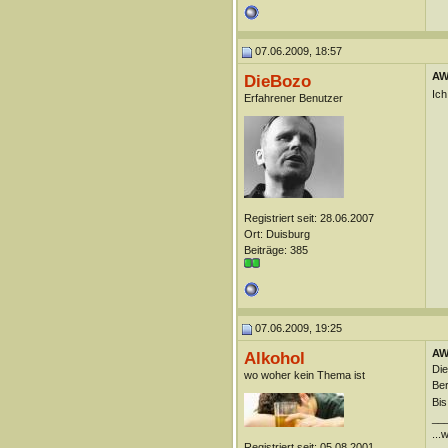
07.06.2009, 18:57
AW
DieBozo
Ich
Erfahrener Benutzer
Registriert seit: 28.06.2007
Ort: Duisburg
Beiträge: 385
07.06.2009, 19:25
AW
Alkohol
Die
wo woher kein Thema ist
Ber
Bis
__
...
Registriert seit: 05.08.2001