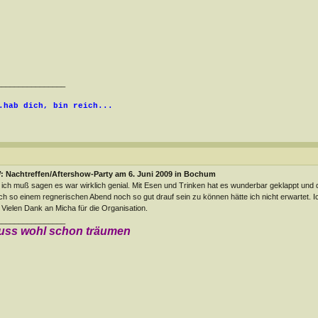
________________
.hab dich, bin reich...
: Nachtreffen/Aftershow-Party am 6. Juni 2009 in Bochum
 ich muß sagen es war wirklich genial. Mit Esen und Trinken hat es wunderbar geklappt und d
h so einem regnerischen Abend noch so gut drauf sein zu können hätte ich nicht erwartet. I
Vielen Dank an Micha für die Organisation.
________________
uss wohl schon träumen