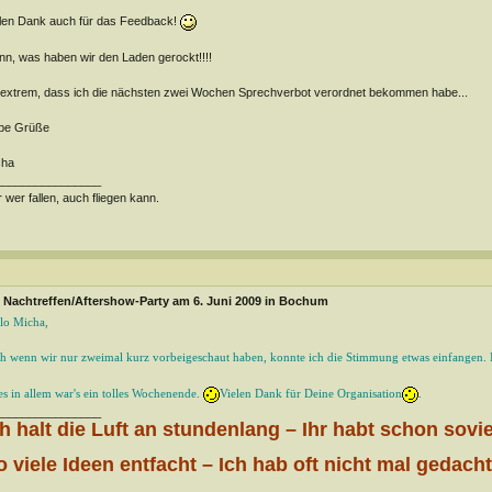
len Dank auch für das Feedback!
n, was haben wir den Laden gerockt!!!!
extrem, dass ich die nächsten zwei Wochen Sprechverbot verordnet bekommen habe...
ebe Grüße
cha
________________
 wer fallen, auch fliegen kann.
Nachtreffen/Aftershow-Party am 6. Juni 2009 in Bochum
lo Micha,
h wenn wir nur zweimal kurz vorbeigeschaut haben, konnte ich die Stimmung etwas einfangen. I
es in allem war's ein tolles Wochenende.
Vielen Dank für Deine Organisation
.
________________
ch halt die Luft an stundenlang – Ihr habt schon sovi
o viele Ideen entfacht – Ich hab oft nicht mal gedach