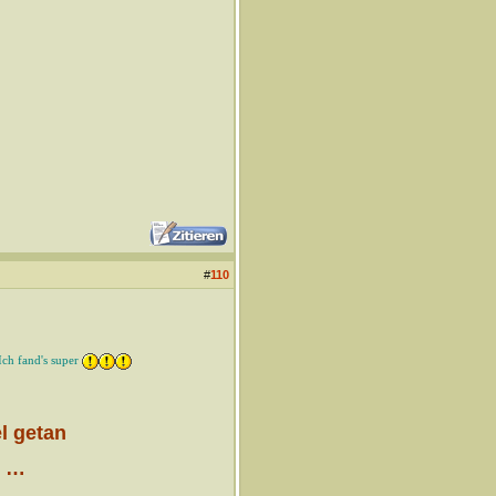
#
110
ch fand's super
el getan
t …