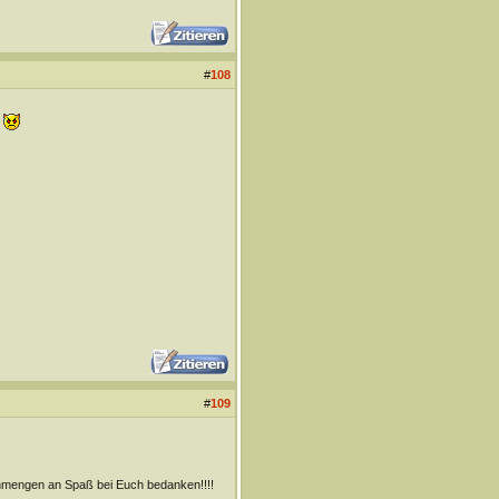
#
108
.
#
109
 Unmengen an Spaß bei Euch bedanken!!!!