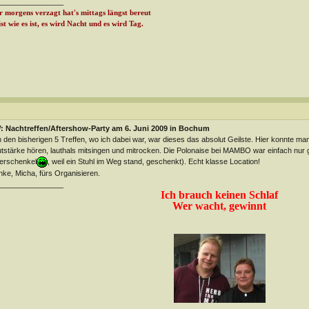
________________
 morgens verzagt hat's mittags längst bereut
ist wie es ist, es wird Nacht und es wird Tag.
: Nachtreffen/Aftershow-Party am 6. Juni 2009 in Bochum
 den bisherigen 5 Treffen, wo ich dabei war, war dieses das absolut Geilste. Hier konnte man
tstärke hören, lauthals mitsingen und mitrocken. Die Polonaise bei MAMBO war einfach nur g
erschenkel
, weil ein Stuhl im Weg stand, geschenkt). Echt klasse Location!
ke, Micha, fürs Organisieren.
________________
Ich brauch keinen Schlaf
Wer wacht, gewinnt