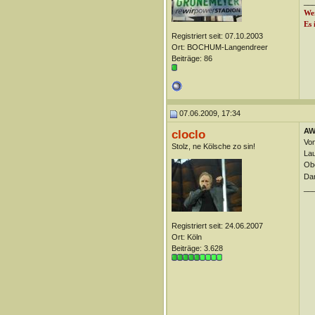
__
Wer
Es 
Registriert seit: 07.10.2003
Ort: BOCHUM-Langendreer
Beiträge: 86
07.06.2009, 17:34
AW
cloclo
Von
Stolz, ne Kölsche zo sin!
Lau
Ob
Dan
__
Registriert seit: 24.06.2007
Ort: Köln
Beiträge: 3.628