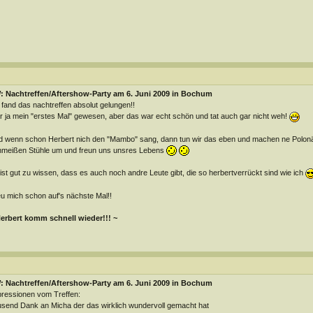
: Nachtreffen/Aftershow-Party am 6. Juni 2009 in Bochum
 fand das nachtreffen absolut gelungen!!
 ja mein "erstes Mal" gewesen, aber das war echt schön und tat auch gar nicht weh!
 wenn schon Herbert nich den "Mambo" sang, dann tun wir das eben und machen ne Polonä
meißen Stühle um und freun uns unsres Lebens
ist gut zu wissen, dass es auch noch andre Leute gibt, die so herbertverrückt sind wie ich
u mich schon auf's nächste Mal!!
erbert komm schnell wieder!!! ~
: Nachtreffen/Aftershow-Party am 6. Juni 2009 in Bochum
ressionen vom Treffen:
send Dank an Micha der das wirklich wundervoll gemacht hat