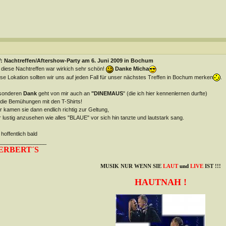
: Nachtreffen/Aftershow-Party am 6. Juni 2009 in Bochum
 diese Nachtreffen war wirkich sehr schön!
Danke Micha
se Lokation sollten wir uns auf jeden Fall für unser nächstes Treffen in Bochum merken
.
sonderen
Dank
geht von mir auch an
"DINEMAUS
" (die ich hier kennenlernen durfte)
 die Bemühungen mit den T-Shirts!
r kamen sie dann endlich richtig zur Geltung,
 lustig anzusehen wie alles "BLAUE" vor sich hin tanzte und lautstark sang.
 hoffentlich bald
________________
ERBERT´S
MUSIK NUR WENN SIE
LAUT
und
LIVE
IST !!!
HAUTNAH !