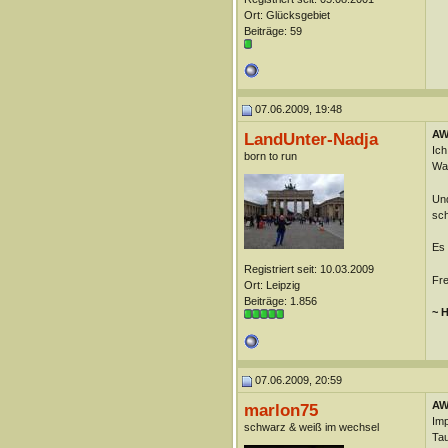
Ort: Glücksgebiet
Beiträge: 59
07.06.2009, 19:48
AW
LandUnter-Nadja
Ich
born to run
War
Und
sch
Es 
Registriert seit: 10.03.2009
Fre
Ort: Leipzig
Beiträge: 1.856
~ H
07.06.2009, 20:59
AW
marlon75
Imp
schwarz & weiß im wechsel
Tau