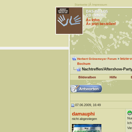
Startseite
|Â
Impressum
DAS IST LOS
CD / VINYL
Â» Infos
Â» jetzt bestellen!
»
letzte-
Herbert Grönemeyer Forum
Bochum
Nachtreffen/Aftershow-Part
Bilderalben
Hilfe
07.06.2009, 16:49
damauphi
Nur
nicht abgestiegen
Ich
Vie