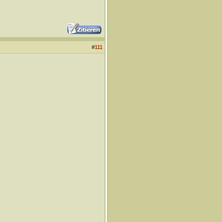
#
111