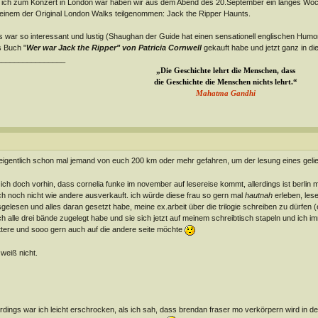
 ich zum Konzert in London war haben wir aus dem Abend des 20.September ein langes W
einem der Original London Walks teilgenommen: Jack the Ripper Haunts.
 war so interessant und lustig (Shaughan der Guide hat einen sensationell englischen Humor 
 Buch "
Wer war Jack the Ripper" von Patricia Cornwell
gekauft habe und jetzt ganz in die
________________
„Die Geschichte lehrt die Menschen, dass
die Geschichte
die Menschen nichts lehrt.“
Mahatma Gandhi
 eigentlich schon mal jemand von euch 200 km oder mehr gefahren, um der lesung eines gelie
 ich doch vorhin, dass cornelia funke im november auf lesereise kommt, allerdings ist berlin 
h noch nicht wie andere ausverkauft. ich würde diese frau so gern mal
hautnah
erleben, lesen
gelesen und alles daran gesetzt habe, meine ex.arbeit über die trilogie schreiben zu dürfen 
h alle drei bände zugelegt habe und sie sich jetzt auf meinem schreibtisch stapeln und ich i
ttere und sooo gern auch auf die andere seite möchte
 weiß nicht.
erdings war ich leicht erschrocken, als ich sah, dass brendan fraser mo verkörpern wird in der 