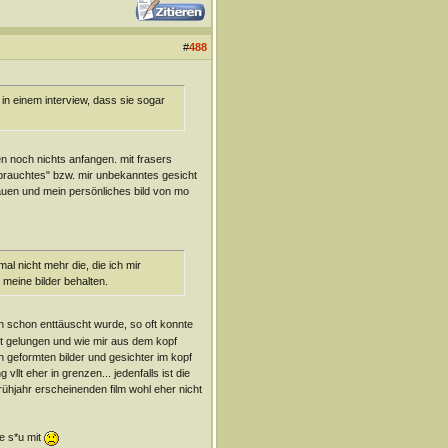
#
488
in einem interview, dass sie sogar
en noch nichts anfangen. mit frasers
rbrauchtes" bzw. mir unbekanntes gesicht
hauen und mein persönliches bild von mo
al nicht mehr die, die ich mir
meine bilder behalten.
ich schon enttäuscht wurde, so oft konnte
lut gelungen und wie mir aus dem kopf
n geformten bilder und gesichter im kopf
llt eher in grenzen... jedenfalls ist die
rühjahr erscheinenden film wohl eher nicht
e s*u mit