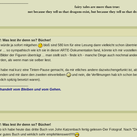
________________
fairy tales are more than true:
not because they tell us that dragons exist, but because they tell us that d
: Was lest ihr denn so? Bücher!
 würde ja sofort mitgehen
bloß sind 580 km für eine Lesung dann vielleicht schon übertri
r ... so sympathisch wie ich sie in dieser ARTE-Dokumentation fand, könnte ich mir vostelle
 Bilder der Figuren überträgt ... man stellt sich - finde ich - manche Dinge auch nochmal and
den, als wenn man sie selber liest.
 habe mal kurz eine Tinten-Pause gemacht, da mir etliches andere dazwischengefunkt ist, a
nden und mir dann den zweiten einverleiben
und nein, die Verfilmungen hab ich schon bei
klich spitzig besetzt waren).
________________
 handelt vom Bleiben und vom Gehen.
: Was lest ihr denn so? Bücher!
o ich habe heute das dritte Buch von John Katzenbach fertig gelesen-Der Fotograf. Nach "Die
r gutes Buch und wirklich sehr empfehlenswert!!!!!