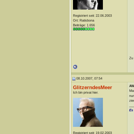
Registriert seit: 22.06.2003
Ort: Ratisbona
Beiträge: 1.656
Zu 
08.10.2007, 07:54
AW
GlitzerndesMeer
Man
Ich bin privat hier.
nun
zie
__
Es
Registriert seit: 19.02.2003