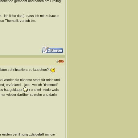
ochenende gemacht und haben am Freitag
- ich liebe das!), dass ich mir zuhause
se Thematik vertieft bin.
#
485
bten schriftstellers zu lauschen?!
mal wieder die nächste stadt für mich und
d, erzählend. ..jetzt, wo ich "tintentod"
(es hat geklappt
) und mir mittlerweile
mmer wieder darüber streiche und darin
ersten verfilmung ..da gefällt mir die