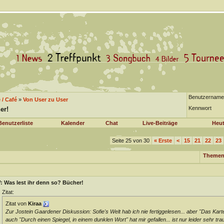
Benutzername
/ Café
»
Von User zu User
Kennwort
er!
Benutzerliste
Kalender
Chat
Live-Beiträge
Heut
Seite 25 von 30
«
Erste
<
15
21
22
23
Themen
: Was lest ihr denn so? Bücher!
Zitat:
Zitat von
Kiraa
Zur Jostein Gaardener Diskussion: Sofie's Welt hab ich nie fertiggelesen... aber "Das Kart
auch "Durch einen Spiegel, in einem dunklen Wort" hat mir gefallen... ist nur leider sehr trau