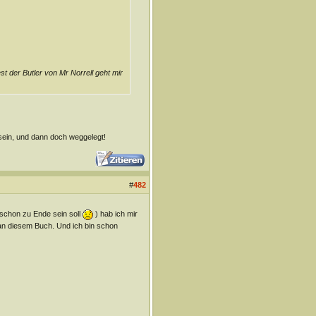
 der Butler von Mr Norrell geht mir
 sein, und dann doch weggelegt!
#
482
schon zu Ende sein soll
) hab ich mir
t an diesem Buch. Und ich bin schon