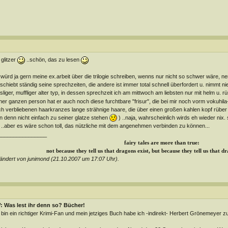
 glitzer
..schön, das zu lesen
 würd ja gern meine ex.arbeit über die trilogie schreiben, wenns nur nicht so schwer wäre, n
schiebt ständig seine sprechzeiten, die andere ist immer total schnell überfordert u. nimmt ni
sliger, muffliger alter typ, in dessen sprechzeit ich am mittwoch am liebsten nur mit helm u.
ner ganzen person hat er auch noch diese furchtbare "frisur", die bei mir noch vorm vokuhila-
h verbliebenen haarkranzes lange strähnige haare, die über einen großen kahlen kopf rübe
 denn nicht einfach zu seiner glatze stehen
) ..naja, wahrscheinlich wirds eh wieder nix
..aber es wäre schon toll, das nützliche mit dem angenehmen verbinden zu können...
________________
fairy tales are more than true:
not because they tell us that dragons exist, but because they tell us that d
ndert von junimond (21.10.2007 um
17:07
Uhr).
: Was lest ihr denn so? Bücher!
 bin ein richtiger Krimi-Fan und mein jetziges Buch habe ich -indirekt- Herbert Grönemeyer 