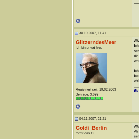
__
30.10.2007, 11:41
AW
GlitzerndesMeer
Ich
Ich bin privat hier.
seh
die
wer
Ich
bee
wir
__
Registriert seit: 19.02.2003
Es
Beiträge: 3.699
04.11.2007, 21:21
AW
Goldi_Berlin
Als
formt das O
seh