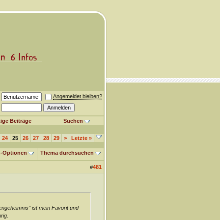
Angemeldet bleiben?
ige Beiträge
Suchen
24
25
26
27
28
29
>
Letzte
»
-Optionen
Thema durchsuchen
#
481
engeheimnis" ist mein Favorit und
rig.