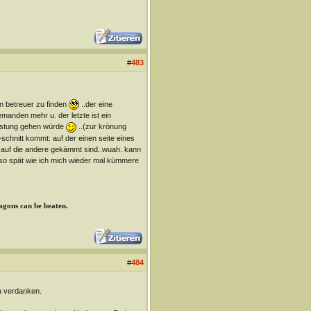
#
483
en betreuer zu finden
..der eine
emanden mehr u. der letzte ist ein
 rüstung gehen würde
..(zur krönung
schnitt kommt: auf der einen seite eines
r auf die andere gekämmt sind..wuah. kann
. so spät wie ich mich wieder mal kümmere
ragons can be beaten.
#
484
zu verdanken.