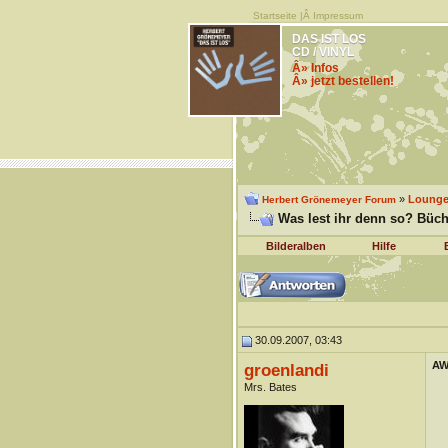
Startseite
|Â
Impressum
DAS IST LOS
CD / VINYL
Â» Infos
Â» jetzt bestellen!
»
Lounge 
Herbert Grönemeyer Forum
Was lest ihr denn so? Büch
Bilderalben
Hilfe
30.09.2007, 03:43
AW
groenlandi
Mrs. Bates