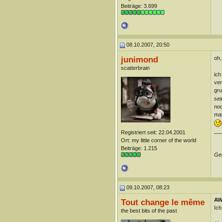
Beiträge: 3.699
08.10.2007, 20:50
junimond
oh,
scatterbrain
ich
ver
gru
sei
noc
man
__
Registriert seit: 22.04.2001
Ort: my little corner of the world
Beiträge: 1.215
Geä
09.10.2007, 08:23
AW
Tout change le même
Ich
the best bits of the past