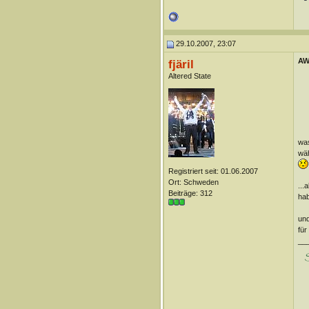
29.10.2007, 23:07
AW
fjäril
Altered State
was
wäh
Registriert seit: 01.06.2007
Ort: Schweden
...
Beiträge: 312
hab
und
für
__