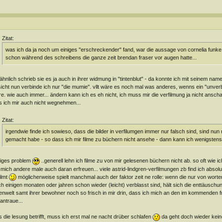
Zitat:
was ich da ja noch um einiges "erschreckender" fand, war die aussage von cornelia funke 
schon während des schreibens die ganze zeit brendan fraser vor augen hatte...
ähnlich schrieb sie es ja auch in ihrer widmung in "tintenblut" - da konnte ich mit seinem nam
icht nun verbinde ich nur "die mumie". vllt wäre es noch mal was anderes, wenns ein "unve
e. wie auch immer... ändern kann ich es eh nicht, ich muss mir die verfilmung ja nicht ansc
s ich mir auch nicht wegnehmen...
Zitat:
irgendwie finde ich sowieso, dass die bilder in verfilumgen immer nur falsch sind, sind nun m
gemacht habe - so dass ich mir filme zu büchern nicht ansehe - dann kann ich wenigstens 
diges problem
..generell lehn ich filme zu von mir gelesenen büchern nicht ab. so oft wie 
 mich andere male auch daran erfreuen... viele astrid-lindgren-verfilmungen zb find ich abso
ilmt
möglicherweise spielt manchmal auch der faktor zeit ne rolle: wenn die nur von worte
h einigen monaten oder jahren schon wieder (leicht) verblasst sind, hält sich die enttäuschung v
tenwelt samt ihrer bewohner noch so frisch in mir drin, dass ich mich an den im kommenden f
antraue...
 die lesung betrifft, muss ich erst mal ne nacht drüber schlafen
da geht doch wieder kein