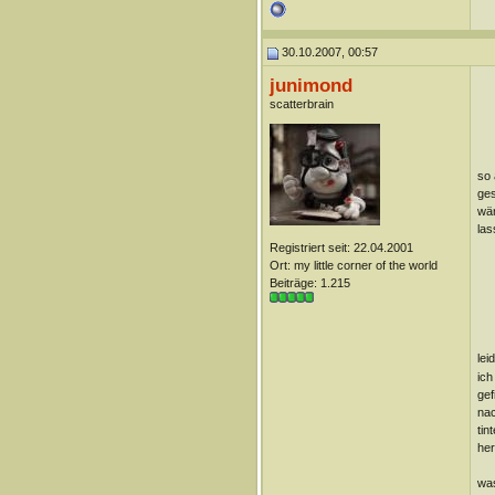
30.10.2007, 00:57
junimond
scatterbrain
so 
ges
wär
las
Registriert seit: 22.04.2001
Ort: my little corner of the world
Beiträge: 1.215
lei
ich
gef
nac
tin
her
was