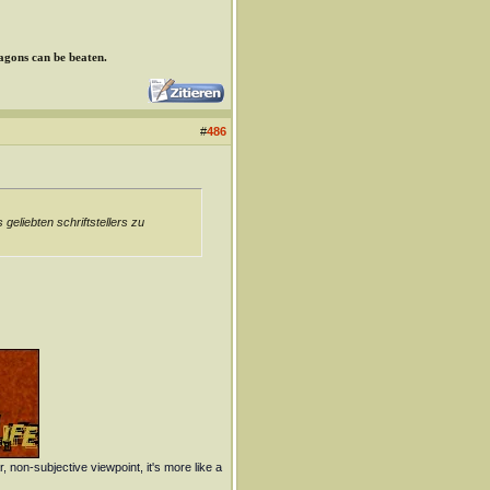
ragons can be beaten.
#
486
eliebten schriftstellers zu
r, non-subjective viewpoint, it's more like a