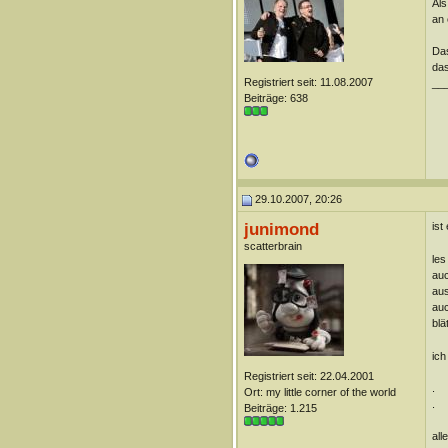
Als
an 
Das
das
Registriert seit: 11.08.2007
__
Beiträge: 638
29.10.2007, 20:26
junimond
ist
scatterbrain
les
auc
aus
auc
blä
ich
Registriert seit: 22.04.2001
.
Ort: my little corner of the world
.
Beiträge: 1.215
all