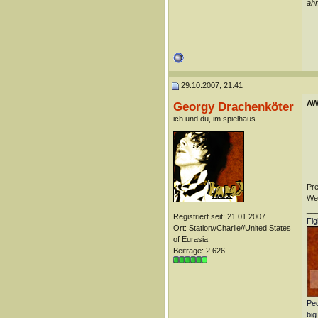
ahn
__
29.10.2007, 21:41
AW
Georgy Drachenköter
ich und du, im spielhaus
Pre
Wen
__
Registriert seit: 21.01.2007
Fig
Ort: Station//Charlie//United States
of Eurasia
Beiträge: 2.626
Peo
big