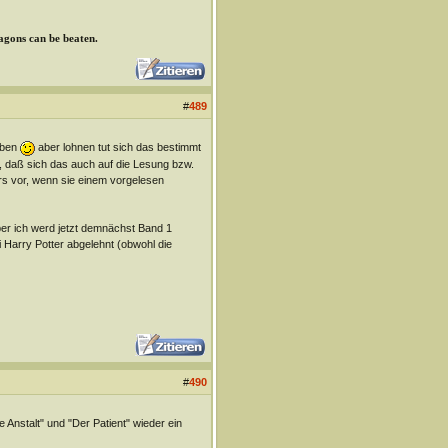
ragons can be beaten.
#
489
eben
aber lohnen tut sich das bestimmt
n, daß sich das auch auf die Lesung bzw.
ers vor, wenn sie einem vorgelesen
ber ich werd jetzt demnächst Band 1
 Harry Potter abgelehnt (obwohl die
#
490
 Anstalt" und "Der Patient" wieder ein