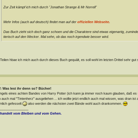
Zur Zeit kämpf ich mich durch "Jonathan Strange & Mr Norrell"
Mehr Infos (auch auf deutsch) findet man auf der
offiziellen Webseite.
Das Buch zieht sich doch ganz schoen und die Charaktere sind etwas eigenartig, zumindest
tierisch auf den Wecker. Mal sehn, ob das noch irgendwie besser wird.
Teilen hbae ich mich auch durch dieses Buch gequält, es soll wohl im letzten Drittel sehr gut
: Was lest ihr denn so? Bücher!
gels eines achten Bandes von Harry Potter (ich kann ja immer noch kaum glauben, daß es 
 auch mal "Tintenherz" ausgeliehen ... ich wollte jetzt endlich auch mal wissen, was dran is
mlich gefesselt
also werden die nächsten zwei Bände wohl auch drankommen.
________________
 handelt vom Bleiben und vom Gehen.