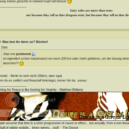
ung seines gesichts
in meinem kopf viel besser
________________
fairy tales are more than true:
not because they tell us that dragons exist, but because they tell us that d
: Was lest ihr denn so? Bücher!
Zitat:
Zitat von
junimond
ist eigentlich schon mal jemand von euch 200 km oder mehr gefahren, um der lesung eines g
lauschen?!
mnitz - Berlin ist woh nicht 200km, aber egal.
n du es zeitlich und finanziell hinkriegst, immer hin da. :yesey:
________________
hting for Peace is like fucking for Virginity - Matthew Bellamy
ple assume that time is a strict progression of cause to effect... but actually, from a non-linea
 ball of wibbly-wobbly... timey-wimey... stuff. - The Doctor