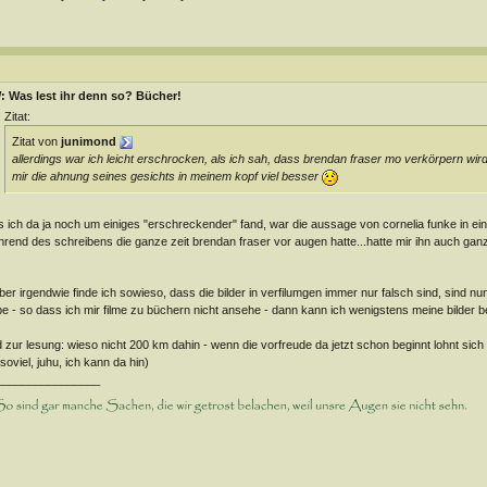
: Was lest ihr denn so? Bücher!
Zitat:
Zitat von
junimond
allerdings war ich leicht erschrocken, als ich sah, dass brendan fraser mo verkörpern wird i
mir die
ahnung seines gesichts
in meinem kopf viel besser
 ich da ja noch um einiges "erschreckender" fand, war die aussage von cornelia funke in ei
rend des schreibens die ganze zeit brendan fraser vor augen hatte...hatte mir ihn auch ganz 
aber irgendwie finde ich sowieso, dass die bilder in verfilumgen immer nur falsch sind, sind nu
e - so dass ich mir filme zu büchern nicht ansehe - dann kann ich wenigstens meine bilder b
 zur lesung: wieso nicht 200 km dahin - wenn die vorfreude da jetzt schon beginnt lohnt sich 
 soviel, juhu, ich kann da hin)
________________