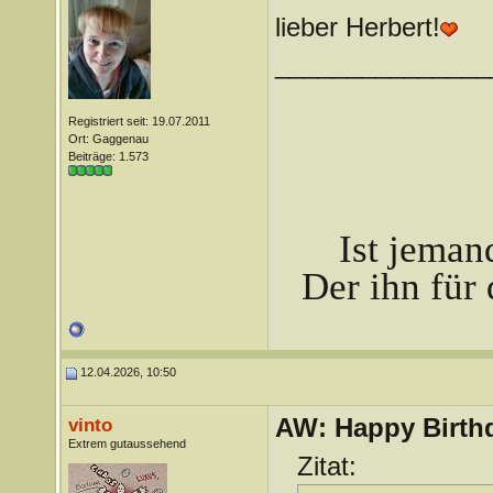
lieber Herbert!
_______________
Registriert seit: 19.07.2011
Ort: Gaggenau
Beiträge: 1.573
Ist jeman
Der ihn für 
12.04.2026, 10:50
AW: Happy Birthd
vinto
Extrem gutaussehend
Zitat: