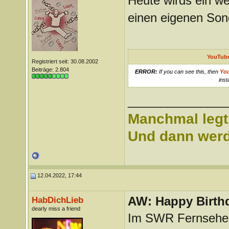
Heute wirds ein wen
einen eigenen Song
YouTube
Registriert seit: 30.08.2002
Beiträge: 2.804
ERROR:
If you can see this, then
Yo
inst
_______________
Manchmal legt 
Und dann werd 
12.04.2022, 17:44
AW: Happy Birthd
HabDichLieb
dearly miss a friend
Im SWR Fernsehen 