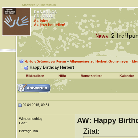
Startseite
|Â
Impressum
DAS IST LOS
CD / VINYL
Â» Infos
Â» jetzt bestellen!
»
Allgemeines zu Herbert Grönemeyer
»
Men
Herbert Grönemeyer Forum
Happy Birthday Herbert
Bilderalben
Hilfe
Benutzerliste
Kalender
29.04.2015, 09:31
AW: Happy Birthd
Wimpernschlag
Gast
Zitat:
Beiträge: n/a