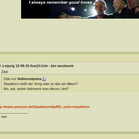
 Leipzig 13-06-15 live@LV.de - bin tanzbereit
Zitat:
Zitat von
Vollmondpetra
Staubkorn heißt der Song oder ist das ein Album?
Wo, wie, woher bekommt man dieses Lied?
tp://www.amazon.de/Staubkorn/dp/B0...ords=staubkorn
________________
x hex