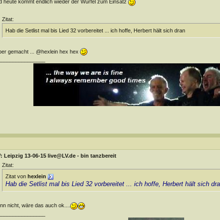
 heute kommt endlich wieder der Würfel zum Einsatz
Zitat:
Hab die Setlist mal bis Lied 32 vorbereitet ... ich hoffe, Herbert hält sich dran
er gemacht ... @hexlein hex hex
________________
 Leipzig 13-06-15 live@LV.de - bin tanzbereit
Zitat:
Zitat von
hexlein
Hab die Setlist mal bis Lied 32 vorbereitet ... ich hoffe, Herbert hält sich dr
n nicht, wäre das auch ok....
________________