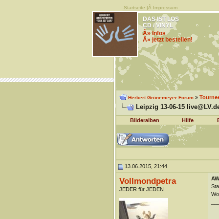
Startseite
|Â
Impressum
DAS IST LOS
CD / VINYL
Â» Infos
Â» jetzt bestellen!
»
Tourne
Herbert Grönemeyer Forum
Leipzig 13-06-15 live@LV.de
Bilderalben
Hilfe
13.06.2015, 21:44
AW:
Vollmondpetra
Sta
JEDER für JEDEN
Wo,
__