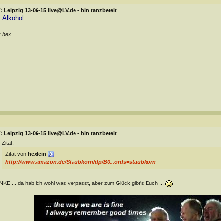
 Leipzig 13-06-15 live@LV.de - bin tanzbereit
. Alkohol
________________
x hex
 Leipzig 13-06-15 live@LV.de - bin tanzbereit
Zitat:
Zitat von
hexlein
http://www.amazon.de/Staubkorn/dp/B0...ords=staubkorn
KE ... da hab ich wohl was verpasst, aber zum Glück gibt's Euch ...
________________