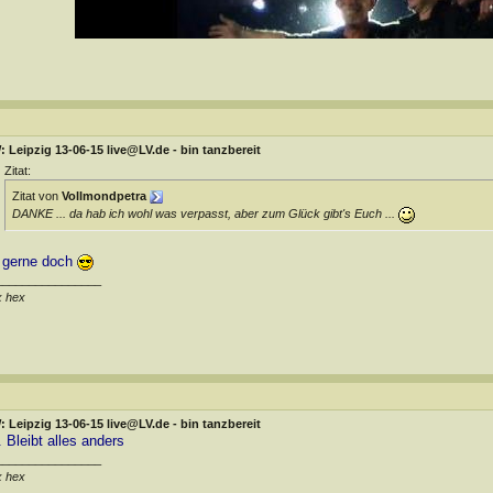
 Leipzig 13-06-15 live@LV.de - bin tanzbereit
Zitat:
Zitat von
Vollmondpetra
DANKE ... da hab ich wohl was verpasst, aber zum Glück gibt's Euch ...
 gerne doch
________________
x hex
 Leipzig 13-06-15 live@LV.de - bin tanzbereit
. Bleibt alles anders
________________
x hex