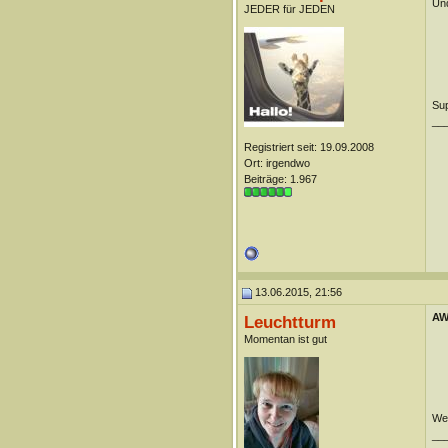
Und
JEDER für JEDEN
Sup
__
Registriert seit: 19.09.2008
Ort: irgendwo
Beiträge: 1.967
13.06.2015, 21:56
AW:
Leuchtturm
Momentan ist gut
Wen
__