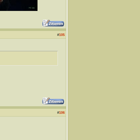
#
105
#
106