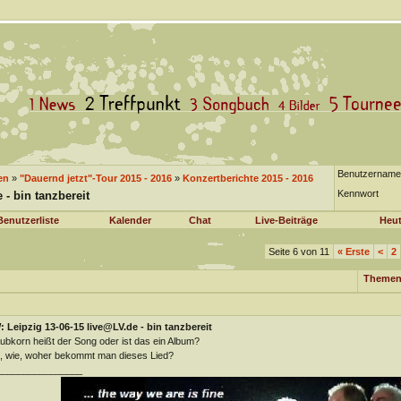
Benutzername
en
»
"Dauernd jetzt"-Tour 2015 - 2016
»
Konzertberichte 2015 - 2016
Kennwort
 - bin tanzbereit
Benutzerliste
Kalender
Chat
Live-Beiträge
Heut
Seite 6 von 11
«
Erste
<
2
Themen
 Leipzig 13-06-15 live@LV.de - bin tanzbereit
ubkorn heißt der Song oder ist das ein Album?
 wie, woher bekommt man dieses Lied?
________________