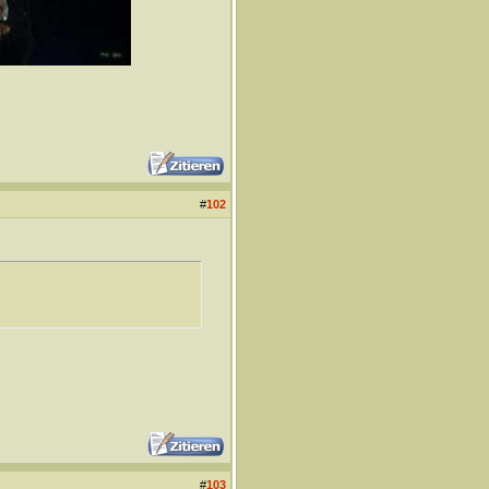
#
102
#
103