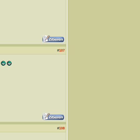
#
107
#
108