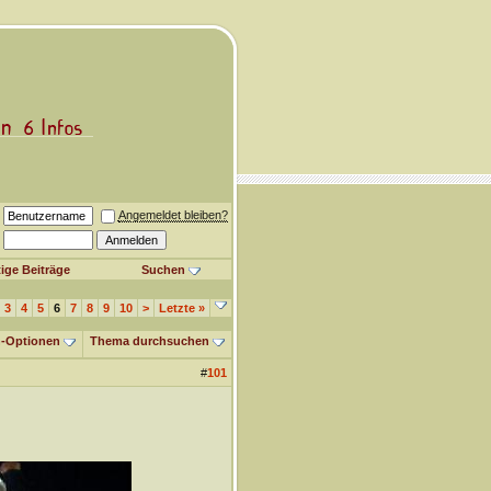
Angemeldet bleiben?
ige Beiträge
Suchen
3
4
5
6
7
8
9
10
>
Letzte
»
-Optionen
Thema durchsuchen
#
101