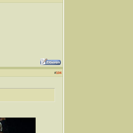
#
104