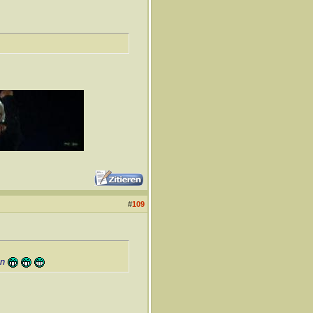
#
109
an