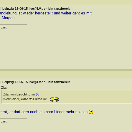
 Leipzig 13-06-15 live@LV.de - bin tanzbereit
andleitung ist wieder hergestellt und weiter geht es mit
. Morgen
________________
x hex
 Leipzig 13-06-15 live@LV.de - bin tanzbereit
Zitat:
Zitat von
Leuchtturm
Wenn nicht, wäre das auch ok....
immt, er darf gern noch ein paar Lieder mehr spielen
________________
x hex