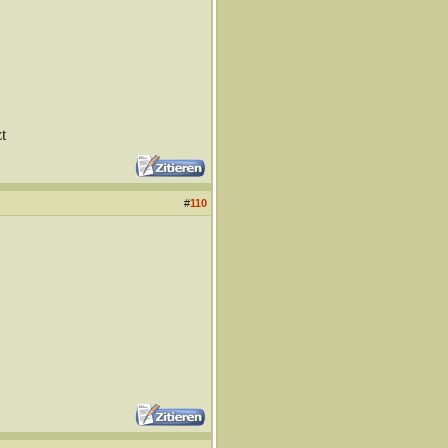
t
#
110