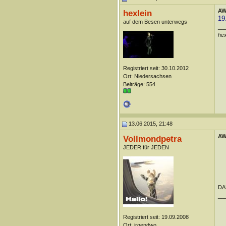
AW:
hexlein
19
auf dem Besen unterwegs
__
he
Registriert seit: 30.10.2012
Ort: Niedersachsen
Beiträge: 554
13.06.2015, 21:48
AW:
Vollmondpetra
JEDER für JEDEN
DAN
__
Registriert seit: 19.09.2008
Ort: irgendwo