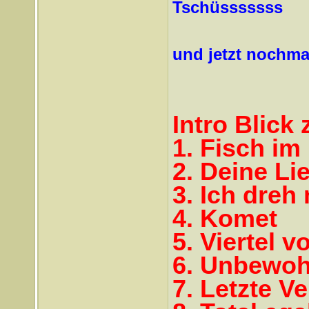
Tschüsssssss
und jetzt nochma
Intro Blick
1. Fisch im
2. Deine Li
3. Ich dreh
4. Komet
5. Viertel v
6. Unbewoh
7. Letzte V