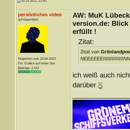
30.10.2012, 22:40
AW: MuK Lübeck a
persönliches video
auf Kaperfahrt
version.de: Blic
erfüllt !
Zitat:
Zitat von
Grönlandpo
NEEEEEEIIIIIIIIIIII
Registriert seit: 23.06.2003
Ort: Endlich auf hoher See
Beiträge: 2.022
ich weiß auch nicht
darüber
_______________