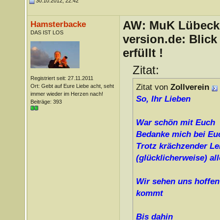
30.10.2012, 22:42
AW: MuK Lübeck a
Hamsterbacke
DAS IST LOS
version.de: Blic
erfüllt !
Zitat:
Registriert seit: 27.11.2011
Zitat von
Zollverein
Ort: Gebt auf Eure Liebe acht, seht
immer wieder im Herzen nach!
So, Ihr Lieben
Beiträge: 393
War schön mit Euch
Bedanke mich bei Euch
Trotz krächzender Le
(glücklicherweise) a
Wir sehen uns hoffen
kommt
Bis dahin