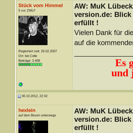
AW: MuK Lübeck a
Stück vom Himmel
5 vor ZWLF
version.de: Blic
erfüllt !
Vielen Dank für di
auf die kommende
_______________
Registriert seit: 26.02.2007
Ort: bei Celle
Es 
Beiträge: 3.408
und j
30.10.2012, 22:42
AW: MuK Lübeck a
hexlein
auf dem Besen unterwegs
version.de: Blic
erfüllt !