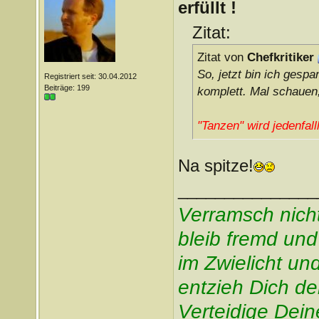
erfüllt !
Zitat:
Zitat von
Chefkritiker
So, jetzt bin ich gesp
Registriert seit: 30.04.2012
Beiträge: 199
komplett. Mal schauen
"Tanzen" wird jedenfall
Na spitze!
_______________
Verramsch nich
bleib fremd und
im Zwielicht un
entzieh Dich d
Verteidige Dei