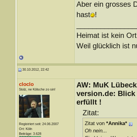
Aber ein grosses
hast
!
_______________
Heimat ist kein Ort
Weil glücklich ist 
30.10.2012, 22:42
AW: MuK Lübeck a
cloclo
Stolz, ne Kölsche zo sin!
version.de: Blic
erfüllt !
Zitat:
Zitat von
*Annika*
Registriert seit: 24.06.2007
Ort: Köln
Oh nein...
Beiträge: 3.628