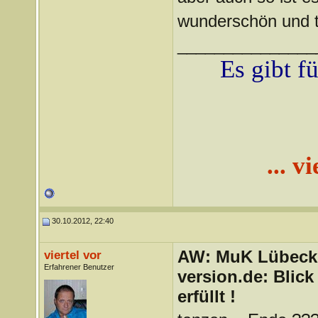
wunderschön und to
_______________
Es gibt f
... v
30.10.2012, 22:40
AW: MuK Lübeck a
viertel vor
Erfahrener Benutzer
version.de: Blic
erfüllt !