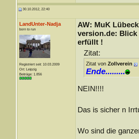
30.10.2012, 22:40
AW: MuK Lübeck a
LandUnter-Nadja
born to run
version.de: Blic
erfüllt !
Zitat:
Zitat von
Zollverein
Registriert seit: 10.03.2009
Ende.........
Ort: Leipzig
Beiträge: 1.856
NEIN!!!!
Das is sicher n Irrt
Wo sind die ganze