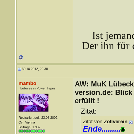
Ist jeman
Der ihn für 
30.10.2012, 22:38
AW: MuK Lübeck a
mambo
..believes in Power Tapes
version.de: Blic
erfüllt !
Zitat:
Registriert seit: 23.08.2002
Zitat von
Zollverein
Ort: Vienna
Ende.........
Beiträge: 1.337