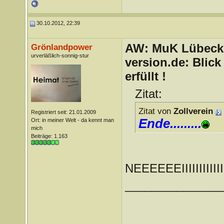
30.10.2012, 22:39
AW: MuK Lübeck a
Grönlandpower
urverläßlich-sonnig-stur
version.de: Blic
erfüllt !
Zitat:
Zitat von
Zollverein
Registriert seit: 21.01.2009
Ende.........
Ort: in meiner Welt - da kennt man
mich
Beiträge: 1.163
NEEEEEEIIIIIIIII
_______________