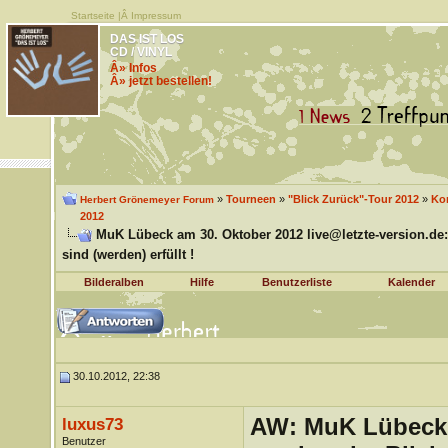
Startseite
|Â
Impressum
DAS IST LOS
CD / VINYL
Â» Infos
Â» jetzt bestellen!
»
Tourneen
»
"Blick Zurück"-Tour 2012
»
Kon
Herbert Grönemeyer Forum
2012
MuK Lübeck am 30. Oktober 2012 live@letzte-version.de:
sind (werden) erfüllt !
Bilderalben
Hilfe
Benutzerliste
Kalender
30.10.2012, 22:38
AW: MuK Lübeck a
luxus73
Benutzer