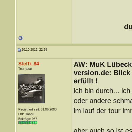
du
30.10.2012, 22:39
AW: MuK Lübeck a
Steffi_84
Tourhase
version.de: Blic
erfüllt !
ich bin durch... i
oder andere schman
im lauf der tour i
Registriert seit: 01.06.2003
Ort: Hanau
Beiträge: 987
aber auch so ist e