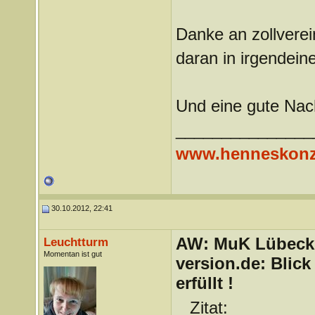
Danke an zollverei
daran in irgendein
Und eine gute Nach
_______________
www.henneskonz
30.10.2012, 22:41
AW: MuK Lübeck a
Leuchtturm
Momentan ist gut
version.de: Blic
erfüllt !
Zitat: