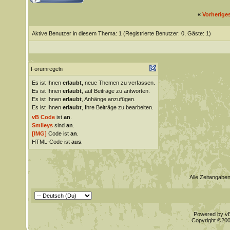
«
Vorherige
Aktive Benutzer in diesem Thema: 1
(Registrierte Benutzer: 0, Gäste: 1)
Forumregeln
Es ist Ihnen
erlaubt
, neue Themen zu verfassen.
Es ist Ihnen
erlaubt
, auf Beiträge zu antworten.
Es ist Ihnen
erlaubt
, Anhänge anzufügen.
Es ist Ihnen
erlaubt
, Ihre Beiträge zu bearbeiten.
vB Code
ist
an
.
Smileys
sind
an
.
[IMG]
Code ist
an
.
HTML-Code ist
aus
.
Alle Zeitangaben
Powered by vBu
Copyright ©2000