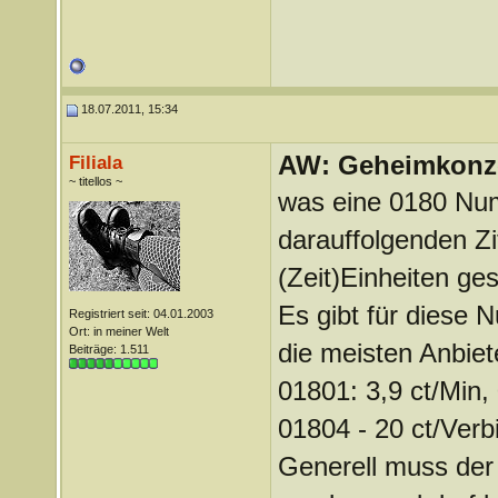
18.07.2011, 15:34
AW: Geheimkonze
Filiala
~ titellos ~
was eine 0180 Num
darauffolgenden Z
(Zeit)Einheiten ge
Es gibt für diese
Registriert seit: 04.01.2003
Ort: in meiner Welt
die meisten Anbiete
Beiträge: 1.511
01801: 3,9 ct/Min,
01804 - 20 ct/Verb
Generell muss der