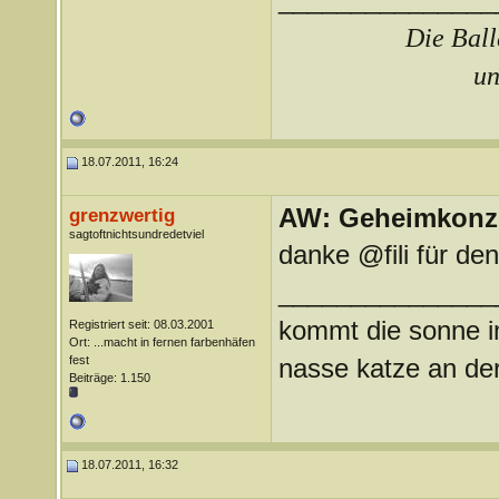
Die Ball
un
18.07.2011, 16:24
AW: Geheimkonze
grenzwertig
sagtoftnichtsundredetviel
danke @fili für den
_______________
kommt die sonne im
Registriert seit: 08.03.2001
Ort: ...macht in fernen farbenhäfen
fest
nasse katze an der
Beiträge: 1.150
18.07.2011, 16:32