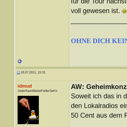
für die Tour nächst
voll gewesen ist.
_______________
OHNE DICH KEI
18.07.2011, 15:31
AW: Geheimkonze
idmud
JederKannMeineFehlerSeh'n
Soweit ich das in 
den Lokalradios ei
50 Cent aus dem F