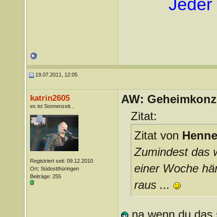
Jeder 
19.07.2011, 12:05
AW: Geheimkonze
katrin2605
es ist Sonnenzeit...
Zitat:
Zitat von
Henne
Zumindest das w
Registriert seit: 09.12.2010
einer Woche hä
Ort: Südostthüringen
Beiträge: 255
raus ...
na wenn du das 