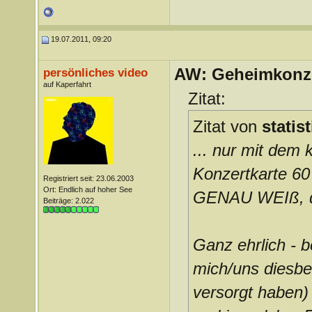
19.07.2011, 09:20
AW: Geheimkonze
persönliches video
auf Kaperfahrt
Zitat:
Zitat von
statis
... nur mit dem 
Konzertkarte 60
Registriert seit: 23.06.2003
Ort: Endlich auf hoher See
GENAU WEIß, das
Beiträge: 2.022
Ganz ehrlich - b
mich/uns diesbez
versorgt haben)