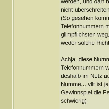
werden, und darf b
nicht überschreiten
(So gesehen kommt
Telefonnummern m
glimpflichsten we
weder solche Richt
Achja, diese Num
Telefonnummern wei
deshalb im Netz a
Numme....vllt ist j
Gewinnspiel die F
schwierig)
_______________