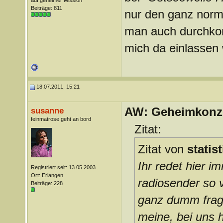
auf geheimer Mission
Beiträge: 811
nur den ganz norm
man auch durchkom
mich da einlassen 
18.07.2011, 15:21
AW: Geheimkonze
susanne
feinmatrose geht an bord
Zitat:
Zitat von
statis
Ihr redet hier 
Registriert seit: 13.05.2003
Ort: Erlangen
radiosender so v
Beiträge: 228
ganz dumm frage
meine, bei uns h