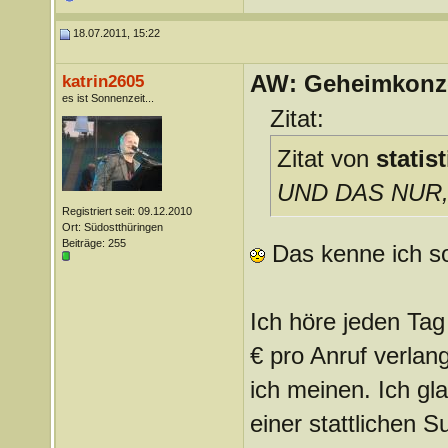
18.07.2011, 15:22
AW: Geheimkonze
katrin2605
es ist Sonnenzeit...
Zitat:
Zitat von
statis
UND DAS NUR, 
Registriert seit: 09.12.2010
Ort: Südostthüringen
Beiträge: 255
Das kenne ich so
Ich höre jeden Ta
€ pro Anruf verla
ich meinen. Ich gl
einer stattlichen