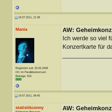
18.07.2011, 21:38
AW: Geheimkonze
Mania
.
Ich werde so viel 
Konzertkarte für d
_______________
Registriert seit: 20.05.2008
Ort: im Paralleluniversum
Beiträge: 916
19.07.2011, 08:45
AW: Geheimkonze
statistikconny
Erfahrener Benutzer