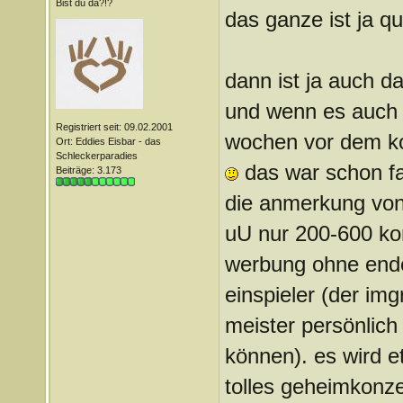
Bist du da?!?
das ganze ist ja q
dann ist ja auch d
und wenn es auch wi
Registriert seit: 09.02.2001
wochen vor dem kon
Ort: Eddies Eisbar - das
Schleckerparadies
das war schon fa
Beiträge: 3.173
die anmerkung von g
uU nur 200-600 kon
werbung ohne ende.
einspieler (der img
meister persönlich
können). es wird e
tolles geheimkonze