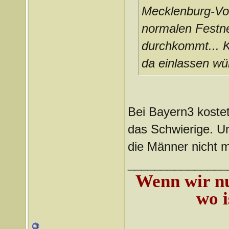
Mecklenburg-V
normalen Festn
durchkommt... K
da einlassen wür
Bei Bayern3 kostet
das Schwierige. U
die Männer nicht m
_______________
Wenn wir nur
wo i