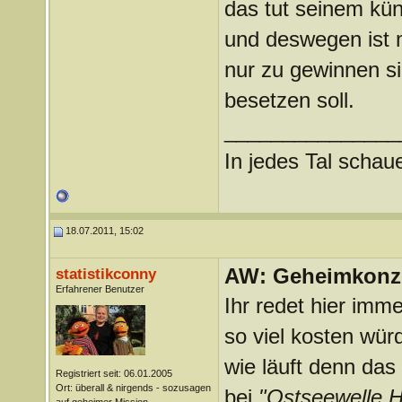
das tut seinem kün
und deswegen ist m
nur zu gewinnen si
besetzen soll.
_______________
In jedes Tal scha
18.07.2011, 15:02
AW: Geheimkonze
statistikconny
Erfahrener Benutzer
Ihr redet hier imm
so viel kosten wür
wie läuft denn das
Registriert seit: 06.01.2005
Ort: überall & nirgends - sozusagen
bei
"Ostseewelle 