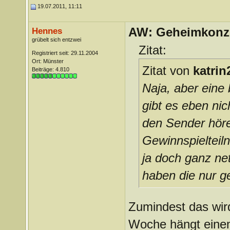
19.07.2011, 11:11
AW: Geheimkonze
Hennes
grübelt sich entzwei
Zitat:
Registriert seit: 29.11.2004
Ort: Münster
Zitat von
katrin
Beiträge: 4.810
Naja, aber eine
gibt es eben nic
den Sender höre
Gewinnspielteil
ja doch ganz net
haben die nur 
Zumindest das wird
Woche hängt einem