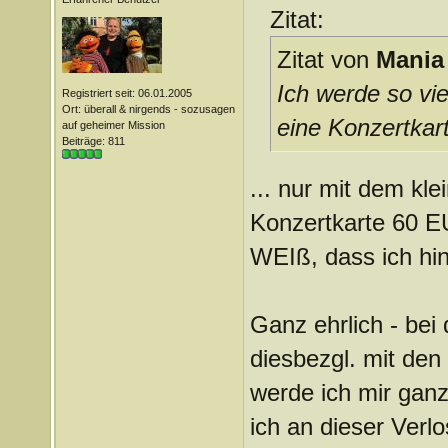
Zitat:
Zitat von
Mania
Ich werde so vie
Registriert seit: 06.01.2005
Ort: überall & nirgends - sozusagen
eine Konzertkart
auf geheimer Mission
Beiträge: 811
... nur mit dem kle
Konzertkarte 60 E
WEIß, dass ich hing
Ganz ehrlich - bei
diesbezgl. mit den
werde ich mir gan
ich an dieser Verl