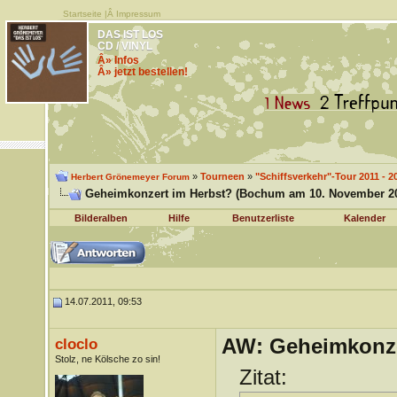
Startseite
|Â
Impressum
DAS IST LOS
CD / VINYL
Â» Infos
Â» jetzt bestellen!
»
Tourneen
»
"Schiffsverkehr"-Tour 2011 - 2
Herbert Grönemeyer Forum
Geheimkonzert im Herbst? (Bochum am 10. November 20
Bilderalben
Hilfe
Benutzerliste
Kalender
14.07.2011, 09:53
AW: Geheimkonze
cloclo
Stolz, ne Kölsche zo sin!
Zitat: