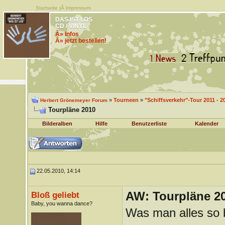
Startseite
|Â
Impressum
DAS IST LOS
CD / VINYL
Â» Infos
Â» jetzt bestellen!
»
Tourneen
»
"Schiffsverkehr"-Tour 2011 - 2
Herbert Grönemeyer Forum
Tourpläne 2010
Bilderalben
Hilfe
Benutzerliste
Kalender
22.05.2010, 14:14
AW: Tourpläne 2
Bloß geliebt
Baby, you wanna dance?
Was man alles so 