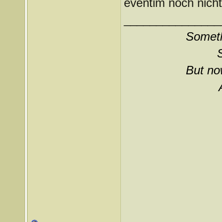
eventim noch nicht
_______________
Somethi
But now