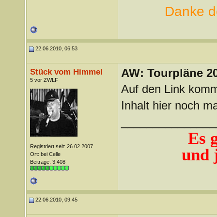
Danke de
22.06.2010, 06:53
AW: Tourpläne 2
Stück vom Himmel
5 vor ZWLF
Auf den Link komm
Inhalt hier noch m
_______________
Es 
Registriert seit: 26.02.2007
und j
Ort: bei Celle
Beiträge: 3.408
22.06.2010, 09:45