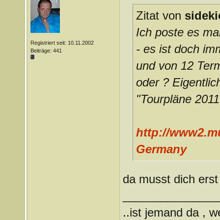
Zitat von
sideki
Ich poste es ma
Registriert seit: 10.11.2002
- es ist doch im
Beiträge: 441
und von 12 Term
oder ? Eigentli
"Tourpläne 2011"
http://www2.mu
Germany
da musst dich erst
_______________
..ist jemand da , 