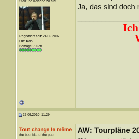
Stolz, ne Kölsche zo sin!
Ja, das sind doch 
_______________
Ich
Registriert seit: 24.06.2007
Ort: Köln
Beiträge: 3.628
23.06.2010, 11:29
AW: Tourpläne 2
Tout change le même
the best bits of the past