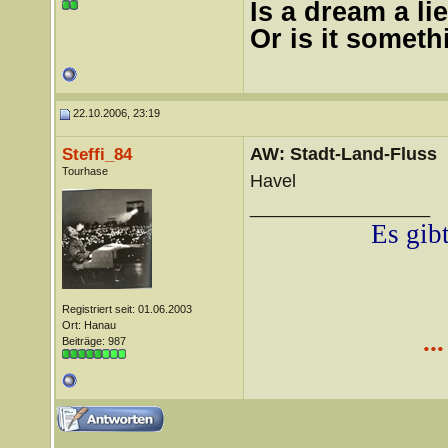
Is a dream a lie
Or is it somet
22.10.2006, 23:19
AW: Stadt-Land-Fluss
Steffi_84
Tourhase
Havel
__________________
Es gibt
Registriert seit: 01.06.2003
Ort: Hanau
..
Beiträge: 987