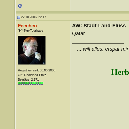
22.10.2006, 22:17
AW: Stadt-Land-Fluss
Feechen
"H"-Typ-Tourhase
Qatar
__________________
....will alles, erspar m
H
erb
Registriert seit: 05.06.2003
Ort: Rheinland-Pfalz
Beiträge: 2.971