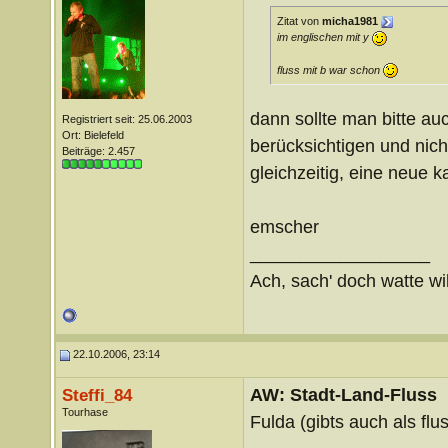
Zitat von
micha1981
im englischen mit y
fluss mit b war schon
dann sollte man bitte auc
Registriert seit: 25.06.2003
Ort: Bielefeld
berücksichtigen und nicht
Beiträge: 2.457
gleichzeitig, eine neue k
emscher
__________________
Ach, sach' doch watte wil
22.10.2006, 23:14
AW: Stadt-Land-Fluss
Steffi_84
Tourhase
Fulda (gibts auch als flu