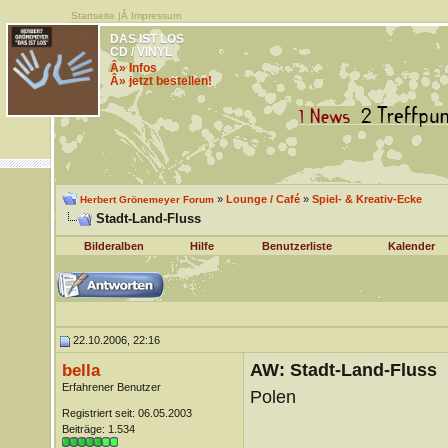
Startseite
|Â
Impressum
DAS IST LOS
CD / VINYL
Â» Infos
Â» jetzt bestellen!
»
Lounge / Café
»
Spiel- & Kreativ-Ecke
Herbert Grönemeyer Forum
Stadt-Land-Fluss
Bilderalben
Hilfe
Benutzerliste
Kalender
22.10.2006, 22:16
AW: Stadt-Land-Fluss
bella
Erfahrener Benutzer
Polen
Registriert seit: 06.05.2003
Beiträge: 1.534