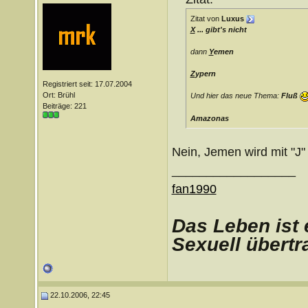
Zitat von
Luxus
X
... gibt's nicht
dann
Y
emen
Z
ypern
Registriert seit: 17.07.2004
Ort: Brühl
Und hier das neue Thema:
Fluß
Beiträge: 221
Amazonas
Nein, Jemen wird mit "J"
__________________
fan1990
D
as Leben ist 
Sexuell übertr
22.10.2006, 22:45