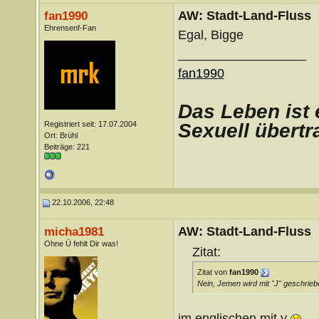
AW: Stadt-Land-Fluss
fan1990
Ehrensenf-Fan
Egal, Bigge
__________________
fan1990
D
as Leben ist 
Registriert seit: 17.07.2004
Sexuell übertr
Ort: Brühl
Beiträge: 221
22.10.2006, 22:48
AW: Stadt-Land-Fluss
micha1981
Ohne Ü fehlt Dir was!
Zitat:
Zitat von
fan1990
Nein, Jemen wird mit "J" geschrieb
im englischen mit y