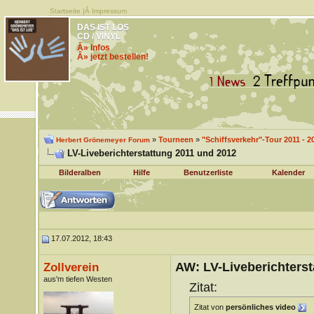
Startseite
|Â
Impressum
DAS IST LOS
CD / VINYL
Â» Infos
Â» jetzt bestellen!
»
Tourneen
»
"Schiffsverkehr"-Tour 2011 - 2
Herbert Grönemeyer Forum
LV-Liveberichterstattung 2011 und 2012
Bilderalben
Hilfe
Benutzerliste
Kalender
17.07.2012, 18:43
AW: LV-Liveberichterst
Zollverein
aus'm tiefen Westen
Zitat:
Zitat von
persönliches video