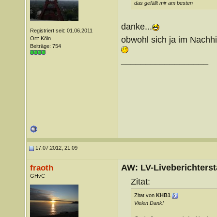
das gefällt mir am besten
danke...
Registriert seit: 01.06.2011
obwohl sich ja im Nachhin
Ort: Köln
Beiträge: 754
__________________
17.07.2012, 21:09
AW: LV-Liveberichterst
fraoth
GHvC
Zitat:
Zitat von
KHB1
Vielen Dank!