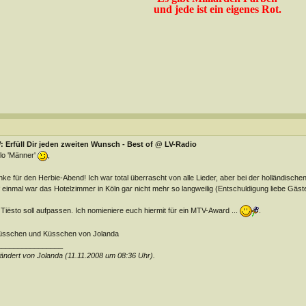
und jede ist ein eigenes Rot.
 Erfüll Dir jeden zweiten Wunsch - Best of @ LV-Radio
lo 'Männer'
,
ke für den Herbie-Abend! Ich war total überrascht von alle Lieder, aber bei der holländischen 
 einmal war das Hotelzimmer in Köln gar nicht mehr so langweilig (Entschuldigung liebe Gäs
Tiësto soll aufpassen. Ich nomieniere euch hiermit für ein MTV-Award ...
.
üsschen und Küsschen von Jolanda
________________
ndert von Jolanda (11.11.2008 um
08:36
Uhr).