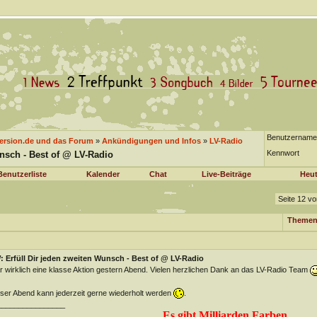
Benutzername
version.de und das Forum
»
Ankündigungen und Infos
»
LV-Radio
Kennwort
unsch - Best of @ LV-Radio
Benutzerliste
Kalender
Chat
Live-Beiträge
Heut
Seite 12 vo
Themen
 Erfüll Dir jeden zweiten Wunsch - Best of @ LV-Radio
 wirklich eine klasse Aktion gestern Abend. Vielen herzlichen Dank an das LV-Radio Team
ser Abend kann jederzeit gerne wiederholt werden
.
________________
Es gibt Milliarden Farben