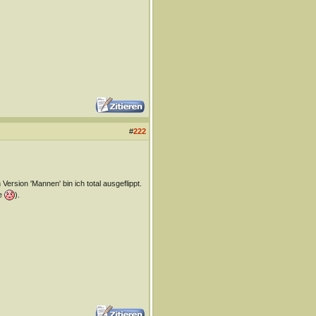
#
222
Version 'Mannen' bin ich total ausgeflippt.
te
).