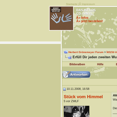
Startseite
|Â
Impressum
DAS IST LOS
CD / VINYL
Â» Infos
Â» jetzt bestellen!
»
letzte-
Herbert Grönemeyer Forum
Erfüll Dir jeden zweiten W
Bilderalben
Hilfe
10.11.2008, 16:58
AW:
Stück vom Himmel
War
5 vor ZWLF
Die
__