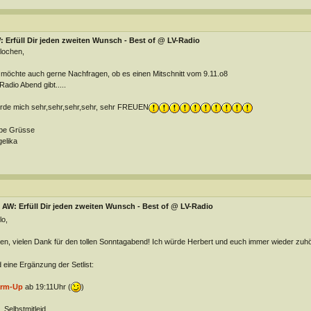
 Erfüll Dir jeden zweiten Wunsch - Best of @ LV-Radio
lochen,
 möchte auch gerne Nachfragen, ob es einen Mitschnitt vom 9.11.o8
Radio Abend gibt.....
de mich sehr,sehr,sehr,sehr, sehr FREUEN
be Grüsse
elika
AW: Erfüll Dir jeden zweiten Wunsch - Best of @ LV-Radio
lo,
len, vielen Dank für den tollen Sonntagabend! Ich würde Herbert und euch immer wieder zu
 eine Ergänzung der Setlist:
rm-Up
ab 19:11Uhr (
)
. Selbstmitleid