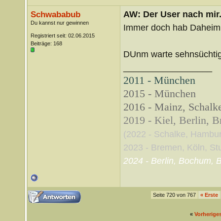
AW: Der User nach mir.
Schwababub
Du kannst nur gewinnen
Immer doch hab Daheim 3
Registriert seit: 02.06.2015
Beiträge: 168
DUnm warte sehnsüchti
__________________
2011 - München
2015 - München
2016 - Mainz, Schalke
2019 - Kiel, Berlin, 
(2022 - Schalke, Hambu
2023 - Bremen, Köln, Stut
2024 - Berlin, Bochum, B
Seite 720 von 767
«
Erste
«
Vorherige