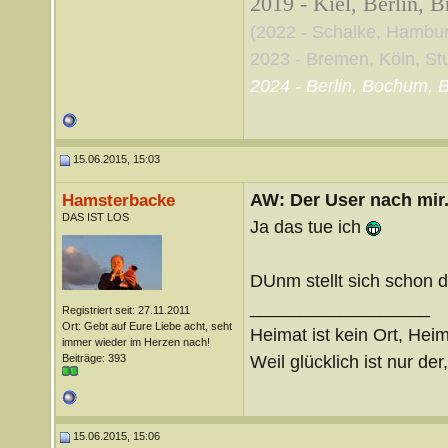
2019 - Kiel, Berlin, 
(2022 - Schalke, Hambu
2023 - Bremen, Köln, Stut
2024 - Berlin, Bochum, B
15.06.2015, 15:03
AW: Der User nach mir.
Hamsterbacke
DAS IST LOS
Ja das tue ich
DUnm stellt sich schon d
__________________
Registriert seit: 27.11.2011
Ort: Gebt auf Eure Liebe acht, seht
Heimat ist kein Ort, Heim
immer wieder im Herzen nach!
Weil glücklich ist nur der
Beiträge: 393
15.06.2015, 15:06