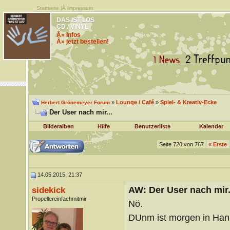
Startseite
|Â
Impressum
DAS IST LOS
CD / VINYL
Â» Infos
Â» jetzt bestellen!
»
Lounge / Café
»
Spiel- & Kreativ-Ecke
Herbert Grönemeyer Forum
Der User nach mir...
Bilderalben
Hilfe
Benutzerliste
Kalender
Seite 720 von 767
«
Erste
14.05.2015, 21:37
AW: Der User nach mir.
sidekick
Propellereinfachmitmir
Nö.
DUnm ist morgen in Hann