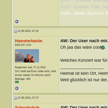
(2022 - Schalke, Hambu
2023 - Bremen, Köln, Stut
2024 - Berlin, Bochum, B
12.06.2015, 07:22
AW: Der User nach mir.
Hamsterbacke
DAS IST LOS
Oh jaa das wäre cool
.
Welches Konzert war für
__________________
Registriert seit: 27.11.2011
Ort: Gebt auf Eure Liebe acht, seht
Heimat ist kein Ort, Heim
immer wieder im Herzen nach!
Weil glücklich ist nur der
Beiträge: 393
12.06.2015, 07:37
AW: Der User nach mir.
Schwababub