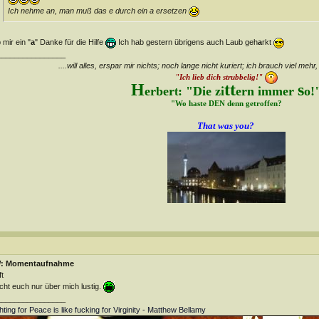
Ich nehme an, man muß das e durch ein a ersetzen
 mir ein "
a
" Danke für die Hilfe
Ich hab gestern übrigens auch Laub geh
a
rkt
________________
....will alles, erspar mir nichts; noch lange nicht kuriert; ich brauch viel mehr,
"Ich lieb dich strubbelig!"
H
tt
s
erber
: "Die zi
ern immer
o!
t
"Wo haste DEN denn getroffen?
That was you?
: Momentaufnahme
ft
ht euch nur über mich lustig.
________________
hting for Peace is like fucking for Virginity - Matthew Bellamy