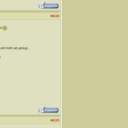
#
8128
rt
 viel mehr als genug....
"
#
8129