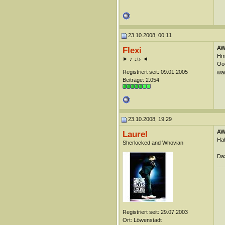
23.10.2008, 00:11
AW
Flexi
Hm.
► ♪ ♫♪ ◄
Ooo
Registriert seit: 09.01.2005
war
Beiträge: 2.054
23.10.2008, 19:29
AW
Laurel
Hab
Sherlocked and Whovian
Daz
__
Registriert seit: 29.07.2003
Ort: Löwenstadt