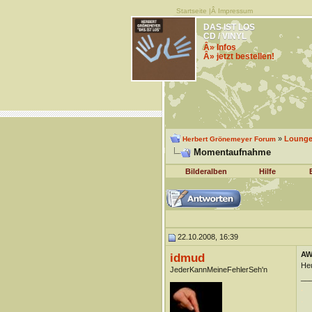
Startseite
|Â
Impressum
DAS IST LOS
CD / VINYL
Â» Infos
Â» jetzt bestellen!
»
Lounge 
Herbert Grönemeyer Forum
Momentaufnahme
Bilderalben
Hilfe
22.10.2008, 16:39
AW
idmud
Heu
JederKannMeineFehlerSeh'n
__
.
.