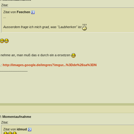
Zitat:
Zitat von
Feechen
...
Ausserdem frage ich mich grad, was "Laubherken" ist
 nehme an, man muß das e durch ein a ersetzen
.:
http://images.google.de/imgres?imgur...%3Dde%26sa%3DN
________________
: Momentaufnahme
Zitat:
Zitat von
idmud