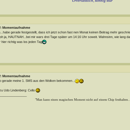
Urverlässlich, sonnig stur
: Momentaufnahme
..habe gerade festgestellt, dass ich jetzt schon fast nen Monat keinen Beitrag mehr geschr
h ja, HAUTNAH...bei mir wars drei Tage später um 14:16 Uhr soweit. Wahnsinn, wie lang da
 hier richtig was los jeden Tag
: Momentaufnahme
 gerade meine 1. SMS aus den Wolken bekommen...
u Udo Lindenberg: Cello
________________
"Man kann einen magischen Moment nicht auf einem Chip festhalten...