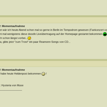
: Momentaufnahme
zt wär ich heute Abend schon mal so gerne in Berlin im Tempodrom gewesen (Fankonzert v
ht mal wenigstens diese dooofe Liveübertragung auf der Homepage gestartet bekommen
h schon längst vorbei...
a, gibts jetzt "zum Trost" ein paar Reamonn-Songs von CD...
: Momentaufnahme
h habe heute Heldenpost bekommen
!
 Hysteria von Muse
________________