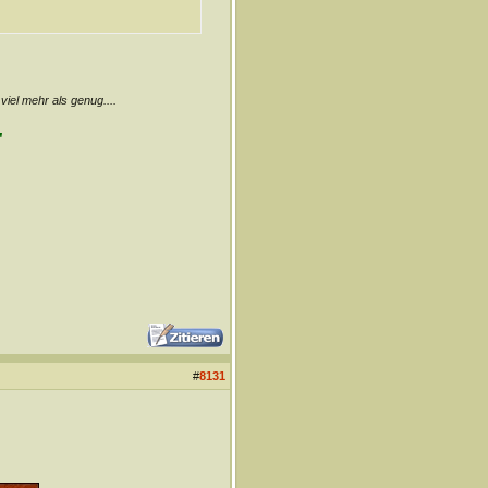
 viel mehr als genug....
"
#
8131