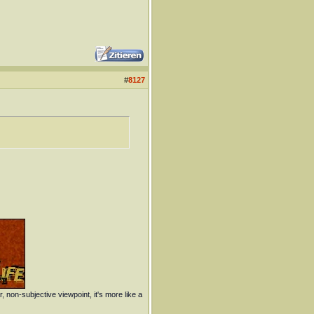
#
8127
r, non-subjective viewpoint, it's more like a