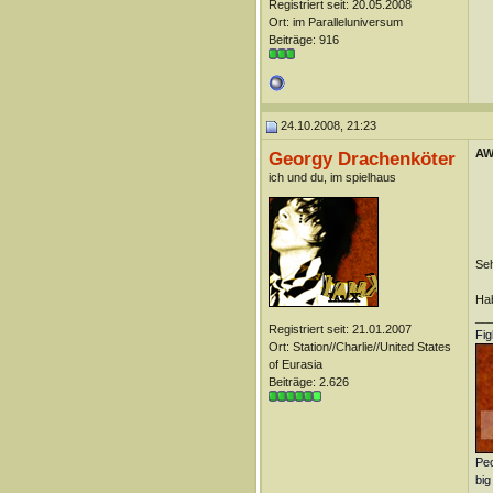
Registriert seit: 20.05.2008
Ort: im Paralleluniversum
Beiträge: 916
24.10.2008, 21:23
AW
Georgy Drachenköter
ich und du, im spielhaus
Seh
Hab
__
Registriert seit: 21.01.2007
Fig
Ort: Station//Charlie//United States
of Eurasia
Beiträge: 2.626
Peo
big