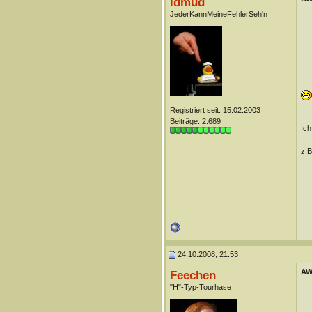
idmud
JederKannMeineFehlerSeh'n
Registriert seit: 15.02.2003
Beiträge: 2.689
Ich
z.B
__
.
.
24.10.2008, 21:53
AW
Feechen
"H"-Typ-Tourhase