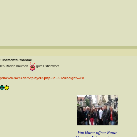
: Momentaufnahme
den-Baden hautnah
gutes stichwort
p://www.swr3.de/tv/player2.php?id...512&height=288
________________
Von klarer offner Natur