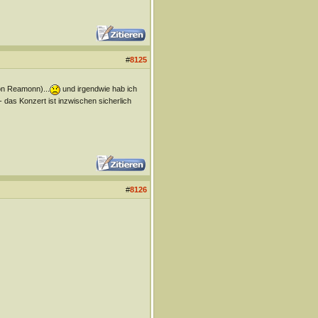
#
8125
on Reamonn)...
und irgendwie hab ich
- das Konzert ist inzwischen sicherlich
#
8126