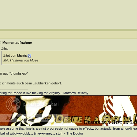
: Momentaufnahme
Zitat:
Zitat von
Mania
MA: Hysteria von Muse
r gut. *thumbs-up*
 ich heute auch beim Laubherken gehört.
________________
hting for Peace is like fucking for Virginity - Matthew Bellamy
ple assume that time is a strict progression of cause to effect... but actually, from a non-linea
 ball of wibbly-wobbly... timey-wimey... stuff. - The Doctor