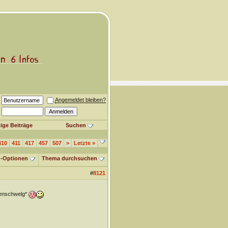
Angemeldet bleiben?
ige Beiträge
Suchen
410
411
417
457
507
>
Letzte
»
-Optionen
Thema durchsuchen
#
8121
genschwelg*