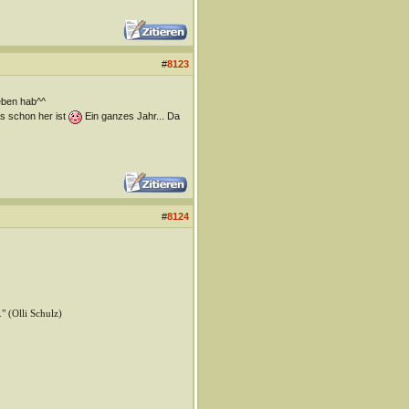
#
8123
ieben hab^^
s schon her ist
Ein ganzes Jahr... Da
#
8124
" (Olli Schulz)