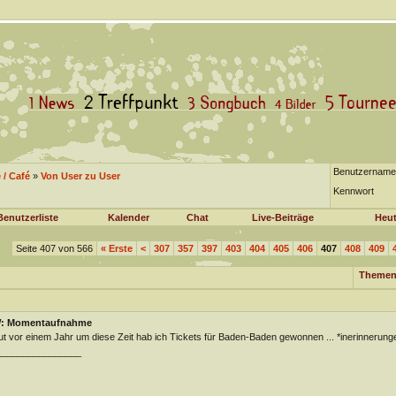
Benutzername
/ Café
»
Von User zu User
Kennwort
Benutzerliste
Kalender
Chat
Live-Beiträge
Heut
Seite 407 von 566
«
Erste
<
307
357
397
403
404
405
406
407
408
409
Themen
: Momentaufnahme
t vor einem Jahr um diese Zeit hab ich Tickets für Baden-Baden gewonnen ... *inerinnerun
________________