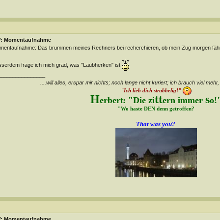
: Momentaufnahme
entaufnahme: Das brummen meines Rechners bei recherchieren, ob mein Zug morgen fäh
serdem frage ich mich grad, was "Laubherken" ist
________________
....will alles, erspar mir nichts; noch lange nicht kuriert; ich brauch viel mehr,
"Ich lieb dich strubbelig!"
H
tt
s
erber
: "Die zi
ern immer
o!
t
"Wo haste DEN denn getroffen?
That was you?
: Momentaufnahme