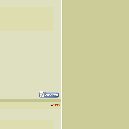
#
8130