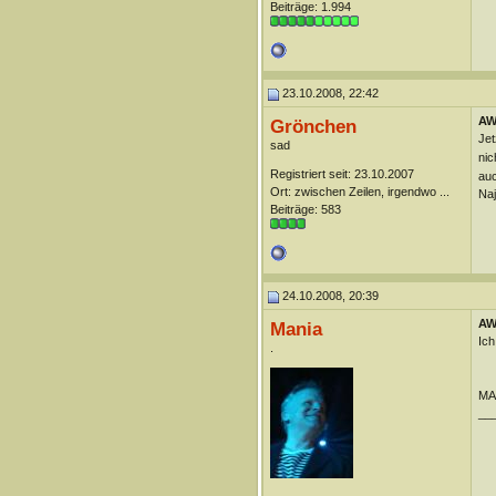
Beiträge: 1.994
23.10.2008, 22:42
AW
Grönchen
Jet
sad
nic
Registriert seit: 23.10.2007
auc
Ort: zwischen Zeilen, irgendwo ...
Naj
Beiträge: 583
24.10.2008, 20:39
AW
Mania
Ic
.
MA:
__