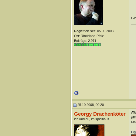
Gib
__
Registriert seit: 05.06.2003
Ort: Rheinland-Pfalz
Beiträge: 2.971
25.10.2008, 00:20
AW
Georgy Drachenköter
pfff
ich und du, im spielhaus
Mac
__
Fig