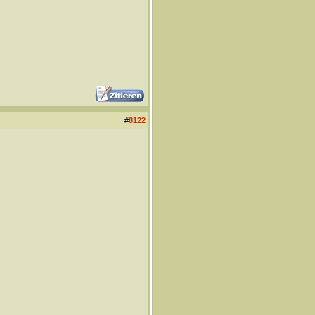
#
8122