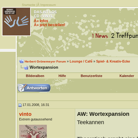
Startseite
|Â
Impressum
DAS IST LOS
CD / VINYL
Â» Infos
Â» jetzt bestellen!
»
Lounge / Café
»
Spiel- & Kreativ-Ecke
Herbert Grönemeyer Forum
Wortexpansion
Bilderalben
Hilfe
Benutzerliste
Kalender
17.01.2008, 16:31
AW: Wortexpansion
vinto
Extrem gutaussehend
Teekannen