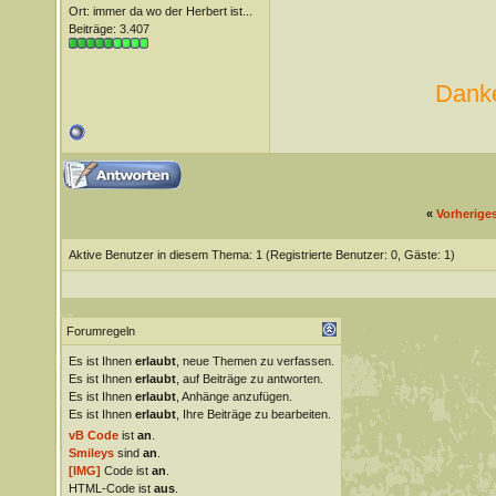
Ort: immer da wo der Herbert ist...
Beiträge: 3.407
Danke
«
Vorherige
Aktive Benutzer in diesem Thema: 1
(Registrierte Benutzer: 0, Gäste: 1)
Forumregeln
Es ist Ihnen
erlaubt
, neue Themen zu verfassen.
Es ist Ihnen
erlaubt
, auf Beiträge zu antworten.
Es ist Ihnen
erlaubt
, Anhänge anzufügen.
Es ist Ihnen
erlaubt
, Ihre Beiträge zu bearbeiten.
vB Code
ist
an
.
Smileys
sind
an
.
[IMG]
Code ist
an
.
HTML-Code ist
aus
.