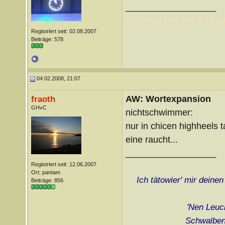
__________________
Wir brauchen keine Heru
Registriert seit: 02.08.2007
Beiträge: 578
04.02.2008, 21:07
AW: Wortexpansion
fraoth
GHvC
nichtschwimmer:
nur in chicen highheels
eine raucht...
__________________
Registriert seit: 12.06.2007
Ort: pantam
Ich tätowier' mir deine
Beiträge: 856
'Nen Leuch
Schwalben 