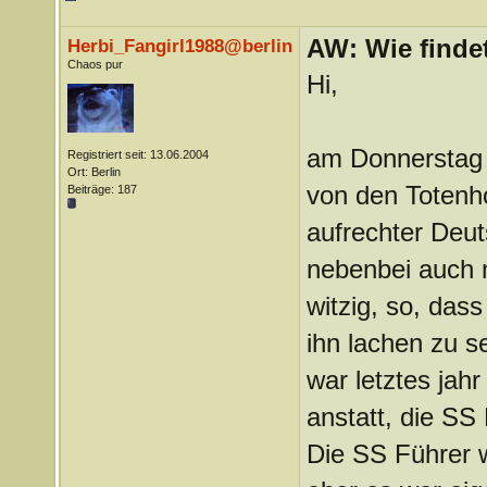
AW: Wie findet
Herbi_Fangirl1988@berlin
Chaos pur
Hi,
am Donnerstag h
Registriert seit: 13.06.2004
Ort: Berlin
von den Totenho
Beiträge: 187
aufrechter Deut
nebenbei auch me
witzig, so, das
ihn lachen zu se
war letztes jah
anstatt, die SS
Die SS Führer 