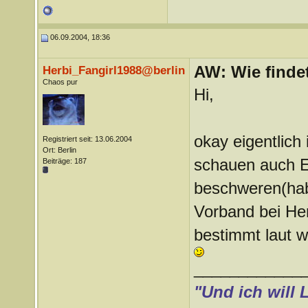
06.09.2004, 18:36
AW: Wie findet
Herbi_Fangirl1988@berlin
Chaos pur
Hi,
okay eigentlich 
Registriert seit: 13.06.2004
Ort: Berlin
schauen auch E
Beiträge: 187
beschweren(hab 
Vorband bei Her
bestimmt laut 
____________
"Und ich will 