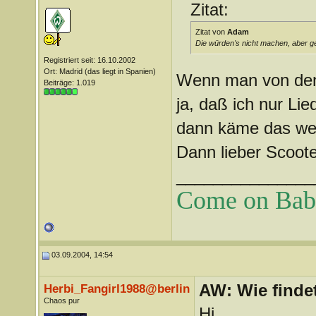
Zitat:
Zitat von
Adam
Die würden's nicht machen, aber g
Registriert seit: 16.10.2002
Ort: Madrid (das liegt in Spanien)
Wenn man von den 
Beiträge: 1.019
ja, daß ich nur Li
dann käme das weni
Dann lieber Scoote
_______________
Come on Baby 
03.09.2004, 14:54
AW: Wie findet
Herbi_Fangirl1988@berlin
Chaos pur
Hi,