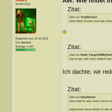
AW: Wie findet I
RUHR.2010
Zitat:
Zitat von
TroyMcClure
Dann lieber Scooter (und das mein
Registriert seit: 25.06.2003
Ort: Bielefeld
Zitat:
Beiträge: 2.457
Zitat von
Herbi_Fangirl1988@berl
Das tut gut, das muss einfach mal s
Ich dachte, wir re
Zitat:
Zitat von
Danyflower
Dann habt ihr aber einen extrem co
(abgesehen davon fände ich das du