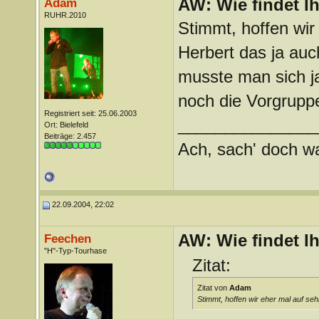
AW: Wie findet I
Adam
RUHR.2010
Stimmt, hoffen wir
Herbert das ja auc
musste man sich ja
noch die Vorgrup
Registriert seit: 25.06.2003
_______________
Ort: Bielefeld
Beiträge: 2.457
Ach, sach' doch wat
22.09.2004, 22:02
AW: Wie findet I
Feechen
"H"-Typ-Tourhase
Zitat:
Zitat von
Adam
Stimmt, hoffen wir eher mal auf se