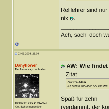
Relilehrer sind nur
nix
.
_______________
Ach, sach' doch wat
03.09.2004, 23:09
AW: Wie findet
Danyflower
Der Name sagt doch alles
Zitat:
Zitat von
Adam
Ich dachte, wir reden hier von den
Spaß für zehn
Registriert seit: 14.06.2003
(verdammt, der kö
Ort: Balkon gegenüber