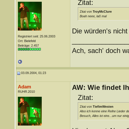
Zitat:
Zitat von
TroyMcClure
Boah neee, laß mal
Die würden's nicht
Registriert seit: 25.06.2003
_______________
Ort: Bielefeld
Beiträge: 2.457
Ach, sach' doch wat
03.09.2004, 01:23
AW: Wie findet I
Adam
RUHR.2010
Zitat:
Zitat von
TiefimWesten
Also ich kenne eine Reihe Lieder d
Besuch, Alles ist eins...um nur ein