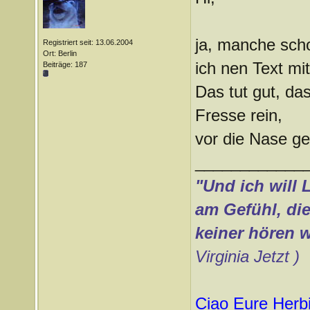
ja, manche scho
Registriert seit: 13.06.2004
Ort: Berlin
ich nen Text mit
Beiträge: 187
Das tut gut, da
Fresse rein,
vor die Nase g
____________
"Und ich will 
am Gefühl, die
keiner hören w
Virginia Jetzt )
Ciao Eure
Herb