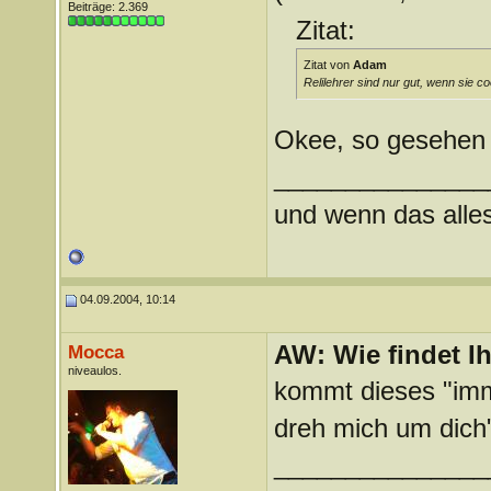
Beiträge: 2.369
Zitat:
Zitat von
Adam
Relilehrer sind nur gut, wenn sie co
Okee, so gesehe
_______________
und wenn das alles 
04.09.2004, 10:14
AW: Wie findet I
Mocca
niveaulos.
kommt dieses "imme
dreh mich um dich
_______________