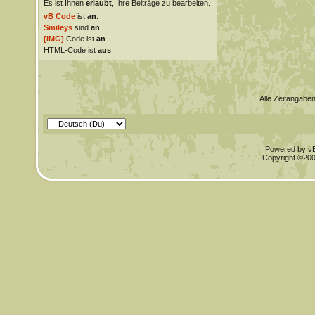
Es ist Ihnen
erlaubt
, Ihre Beiträge zu bearbeiten.
vB Code
ist
an
.
Smileys
sind
an
.
[IMG]
Code ist
an
.
HTML-Code ist
aus
.
Alle Zeitangaben
Powered by vBu
Copyright ©2000