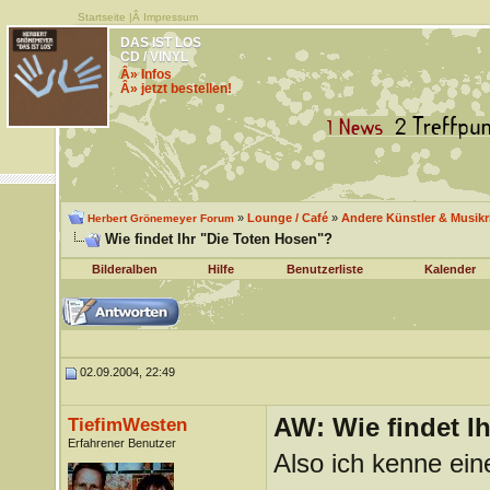
Startseite
|Â
Impressum
DAS IST LOS
CD / VINYL
Â» Infos
Â» jetzt bestellen!
»
Lounge / Café
»
Andere Künstler & Musik
Herbert Grönemeyer Forum
Wie findet Ihr "Die Toten Hosen"?
Bilderalben
Hilfe
Benutzerliste
Kalender
02.09.2004, 22:49
AW: Wie findet I
TiefimWesten
Erfahrener Benutzer
Also ich kenne ein