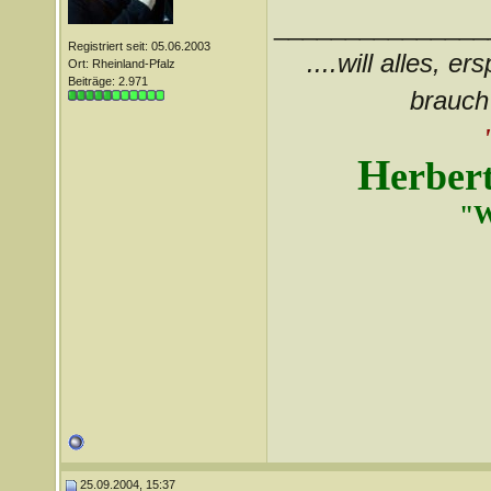
_______________
Registriert seit: 05.06.2003
....will alles, e
Ort: Rheinland-Pfalz
Beiträge: 2.971
brauch 
H
erber
"W
25.09.2004, 15:37