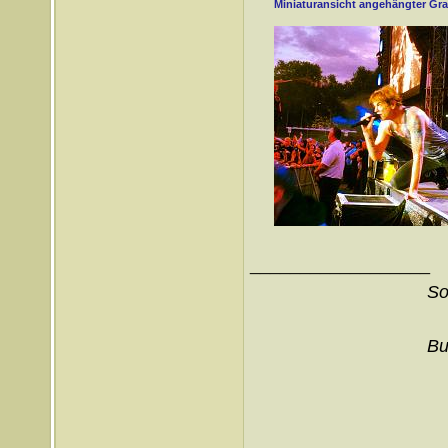
Miniaturansicht angehängter Gra
__________________
So
Bu