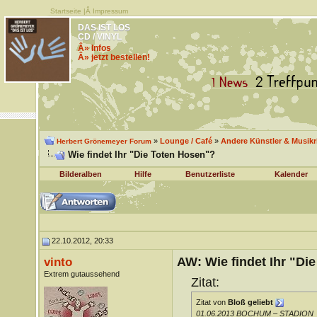
Startseite
|Â
Impressum
DAS IST LOS
CD / VINYL
Â» Infos
Â» jetzt bestellen!
»
Lounge / Café
»
Andere Künstler & Musik
Herbert Grönemeyer Forum
Wie findet Ihr "Die Toten Hosen"?
Bilderalben
Hilfe
Benutzerliste
Kalender
22.10.2012, 20:33
AW: Wie findet Ihr "Di
vinto
Extrem gutaussehend
Zitat:
Zitat von
Bloß geliebt
01.06.2013 BOCHUM – STADION