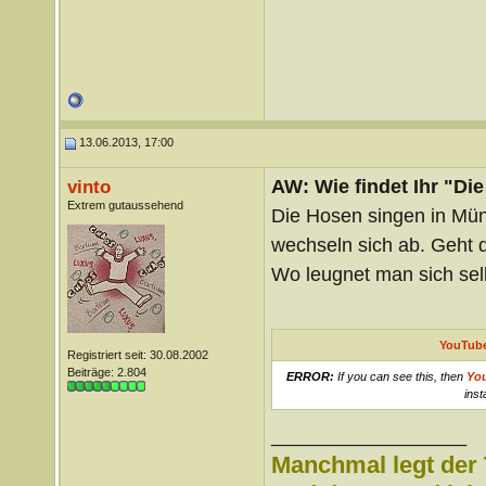
13.06.2013, 17:00
AW: Wie findet Ihr "Di
vinto
Extrem gutaussehend
Die Hosen singen in Mün
wechseln sich ab. Geht 
Wo leugnet man sich sel
YouTube
Registriert seit: 30.08.2002
Beiträge: 2.804
ERROR:
If you can see this, then
Yo
inst
__________________
Manchmal legt der 