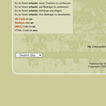
Es ist Ihnen
erlaubt
, neue Themen zu verfassen.
Es ist Ihnen
erlaubt
, auf Beiträge zu antworten.
Es ist Ihnen
erlaubt
, Anhänge anzufügen.
Es ist Ihnen
erlaubt
, Ihre Beiträge zu bearbeiten.
vB Code
ist
an
.
Smileys
sind
an
.
[IMG]
Code ist
an
.
HTML-Code ist
aus
.
Alle Zeitangaben
Powered by vBu
Copyright ©2000