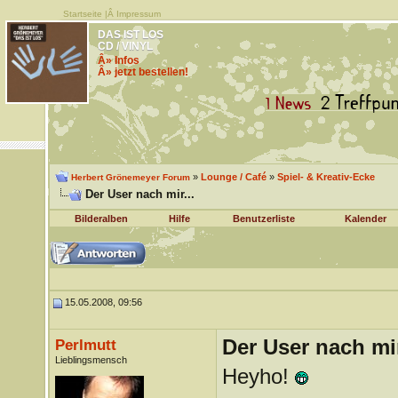
Startseite
|Â
Impressum
DAS IST LOS
CD / VINYL
Â» Infos
Â» jetzt bestellen!
»
Lounge / Café
»
Spiel- & Kreativ-Ecke
Herbert Grönemeyer Forum
Der User nach mir...
Bilderalben
Hilfe
Benutzerliste
Kalender
15.05.2008, 09:56
Der User nach mir
Perlmutt
Lieblingsmensch
Heyho!