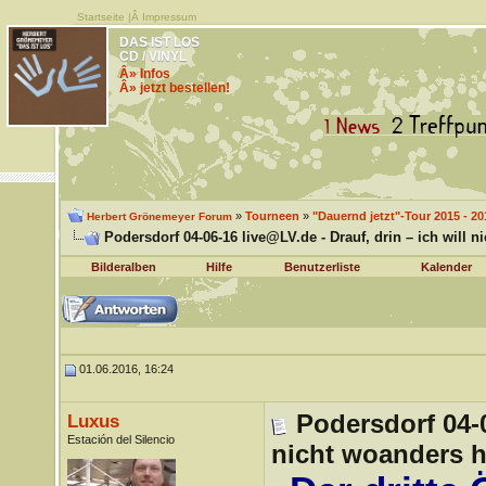
Startseite
|Â
Impressum
DAS IST LOS
CD / VINYL
Â» Infos
Â» jetzt bestellen!
»
Tourneen
»
"Dauernd jetzt"-Tour 2015 - 20
Herbert Grönemeyer Forum
Podersdorf 04-06-16 live@LV.de - Drauf, drin – ich will n
Bilderalben
Hilfe
Benutzerliste
Kalender
01.06.2016, 16:24
Podersdorf 04-0
Luxus
Estación del Silencio
nicht woanders h