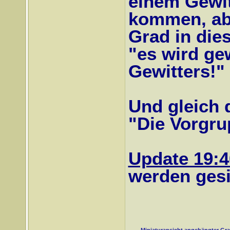
einem Gewit
kommen, abe
Grad in die
"es wird ge
Gewitters!"
Und gleich 
"Die Vorgrup
Update 19:4
werden gesic