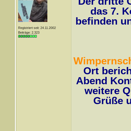
Der dritte
das 7. K
befinden un
Registriert seit: 24.11.2002
Beiträge: 2.323
Wimpernsc
Ort beric
Abend Kont
weitere Q
Grüße u