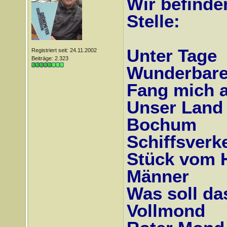
Wir befinde
Stelle:
Unter Tage
Registriert seit: 24.11.2002
Beiträge: 2.323
Wunderbare
Fang mich 
Unser Land
Bochum
Schiffsverk
Stück vom 
Männer
Was soll da
Vollmond