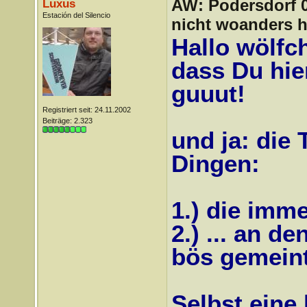
AW: Podersdorf 04
Luxus
Estación del Silencio
nicht woanders h
Hallo wölfch
dass Du hier
guuut!
Registriert seit: 24.11.2002
Beiträge: 2.323
und ja: die 
Dingen:
1.) die imme
2.) ... an de
bös gemeint
Selbst eine