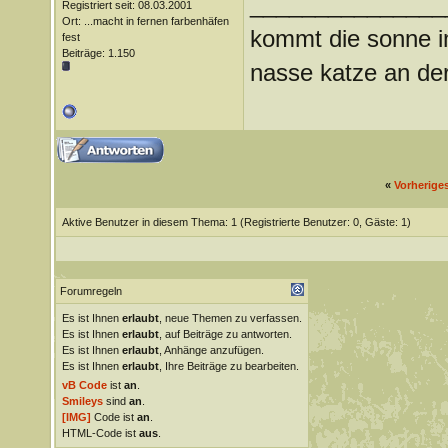
_______________
Registriert seit: 08.03.2001
Ort: ...macht in fernen farbenhäfen
kommt die sonne im
fest
Beiträge: 1.150
nasse katze an der
«
Vorherige
Aktive Benutzer in diesem Thema: 1
(Registrierte Benutzer: 0, Gäste: 1)
Forumregeln
Es ist Ihnen
erlaubt
, neue Themen zu verfassen.
Es ist Ihnen
erlaubt
, auf Beiträge zu antworten.
Es ist Ihnen
erlaubt
, Anhänge anzufügen.
Es ist Ihnen
erlaubt
, Ihre Beiträge zu bearbeiten.
vB Code
ist
an
.
Smileys
sind
an
.
[IMG]
Code ist
an
.
HTML-Code ist
aus
.