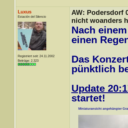
AW: Podersdorf 04
Luxus
Estación del Silencio
nicht woanders h
Nach einem 
einen Rege
Das Konzert
Registriert seit: 24.11.2002
Beiträge: 2.323
pünktlich b
Update 20:1
startet!
Miniaturansicht angehängter Gra