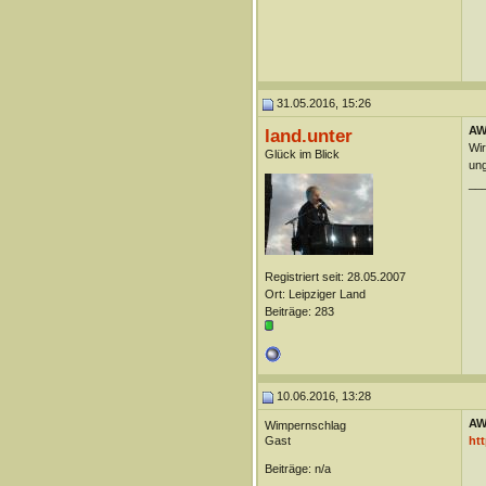
31.05.2016, 15:26
AW:
land.unter
Wir
Glück im Blick
ung
__
Registriert seit: 28.05.2007
Ort: Leipziger Land
Beiträge: 283
10.06.2016, 13:28
AW:
Wimpernschlag
Gast
htt
Beiträge: n/a