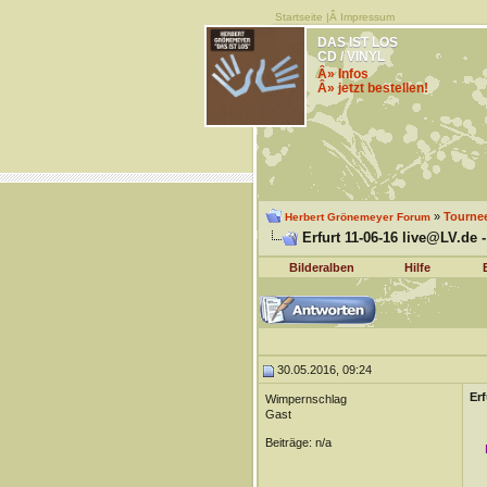
Startseite
|Â
Impressum
DAS IST LOS
CD / VINYL
Â» Infos
Â» jetzt bestellen!
»
Tourne
Herbert Grönemeyer Forum
Erfurt 11-06-16 live@LV.de 
Bilderalben
Hilfe
30.05.2016, 09:24
Erf
Wimpernschlag
Gast
Beiträge: n/a