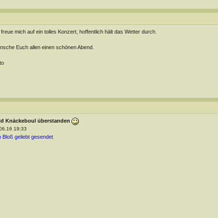
 freue mich auf ein tolles Konzert, hoffentlich hält das Wetter durch.
sche Euch allen einen schönen Abend.
to
ld Knäckeboul überstanden
06.16 19:33
 Bloß geliebt gesendet