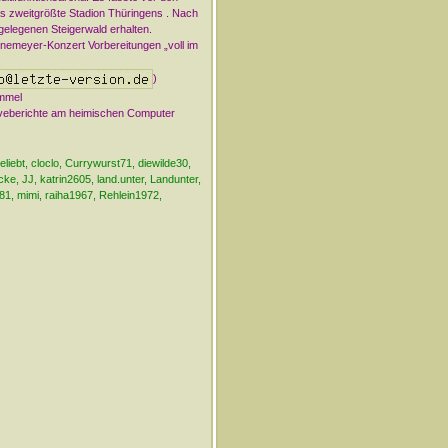
s zweitgrößte Stadion Thüringens . Nach
elegenen Steigerwald erhalten.
önemeyer-Konzert Vorbereitungen „voll im
)
immel
Liveberichte am heimischen Computer
liebt, cloclo, Currywurst71, diewilde30,
, JJ, katrin2605, land.unter, Landunter,
1, mimi, raiha1967, Rehlein1972,