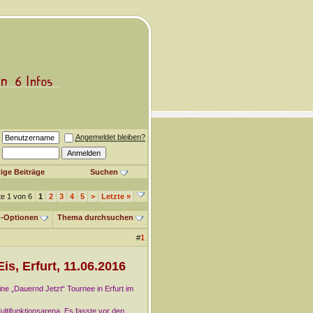
Angemeldet bleiben?
ige Beiträge
Suchen
te 1 von 6
1
2
3
4
5
>
Letzte
»
-Optionen
Thema durchsuchen
#
1
is, Erfurt, 11.06.2016
ne „Dauernd Jetzt“ Tournee in Erfurt im
ultifunktionsarena. Es fasste vor den