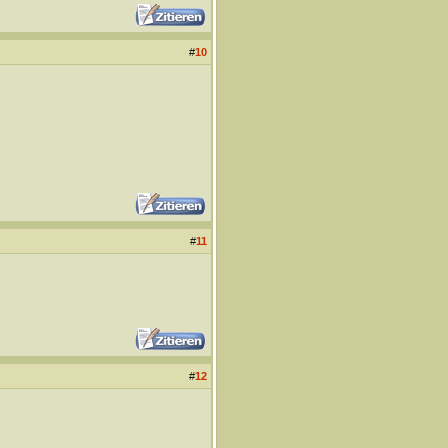
#
10
#
11
#
12