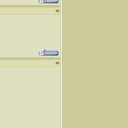
#
8
#
9