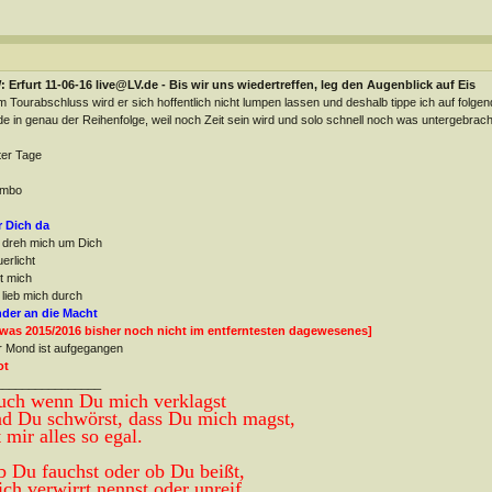
 Erfurt 11-06-16 live@LV.de - Bis wir uns wiedertreffen, leg den Augenblick auf Eis
 Tourabschluss wird er sich hoffentlich nicht lumpen lassen und deshalb tippe ich auf fol
e in genau der Reihenfolge, weil noch Zeit sein wird und solo schnell noch was untergebra
er Tage
)
mbo
r Dich da
 dreh mich um Dich
erlicht
t mich
 lieb mich durch
nder an die Macht
twas 2015/2016 bisher noch nicht im entferntesten dagewesenes]
 Mond ist aufgegangen
ot
________________
ch wenn Du mich verklagst
d Du schwörst, dass Du
mich magst,
t mir alles so egal
.
 Du fauchst oder ob Du beißt,
ch verwirrt ne
nnst oder unreif,