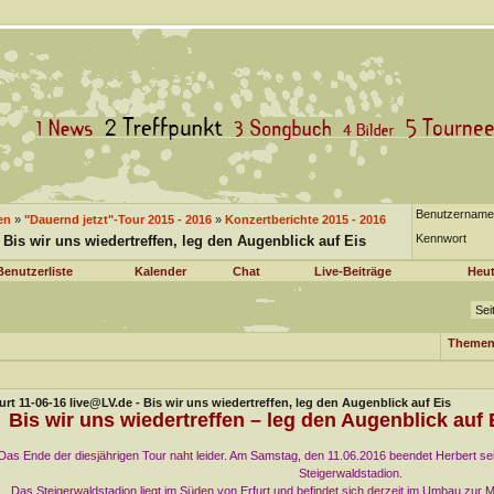
Benutzername
en
»
"Dauernd jetzt"-Tour 2015 - 2016
»
Konzertberichte 2015 - 2016
Kennwort
- Bis wir uns wiedertreffen, leg den Augenblick auf Eis
Benutzerliste
Kalender
Chat
Live-Beiträge
Heut
Sei
Themen
urt 11-06-16 live@LV.de - Bis wir uns wiedertreffen, leg den Augenblick auf Eis
Bis wir uns wiedertreffen – leg den Augenblick auf E
Das Ende der diesjährigen Tour naht leider. Am Samstag, den 11.06.2016 beendet Herbert sei
Steigerwaldstadion.
Das Steigerwaldstadion liegt im Süden von Erfurt und befindet sich derzeit im Umbau zur M