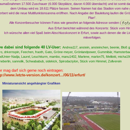
aumaßnahmen 17.500 Zuschauer (6.000 Sitzplätze, davon 4.000 überdacht) und ist somit da
dem Umbau wird es 18.611 Plätze fassen. Seinen Namen hat das Stadion vom nahe g
rbert wird die neue Multifunktionsarena eröffnen. Nach Angabe der Bauleitung laufen die Gr
Plan“.
Alle Konzertbesucher können Fotos wie gewohnt an folgende Adresse senden (
Aus Erfurt berichtet während des Konzerts: Stück vom H
Ich wünsche allen viel Spaß beim Abschlusskonzert in Erfurt, sowie auch denen die die 
mitverfolgen.
ve dabei sind folgende 40 LV-User:
Andrea117, anstein, ansteinchen, beenie, Bloß ge
o, drkernspin, Feechen, fraoth, Gato, Gröne-meyer, Grönlandpower, Gummibär, Hamsterbacke
dUnter-Nadja, Laurel, Leuchtturm, mambo, manu1402, Marlene, marlon75, Melilotti, micha198
eberlin, sannolik, Schwababub, sidekick, Spirodactylon, Stück vom Himmel, Zollverein
r mag darf sich gerne noch eintragen:
tp://www.letzte-version.de/konzert.../06/11/erfurt/
Miniaturansicht angehängter Grafiken