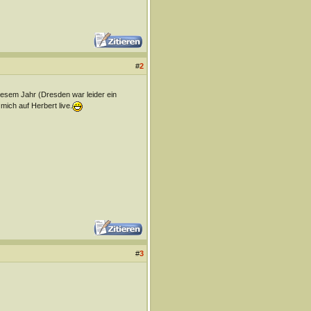
#
2
iesem Jahr (Dresden war leider ein
mich auf Herbert live.
#
3