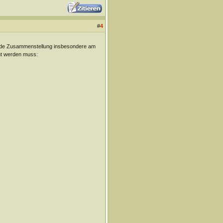
#
4
gende Zusammenstellung insbesondere am
cht werden muss: