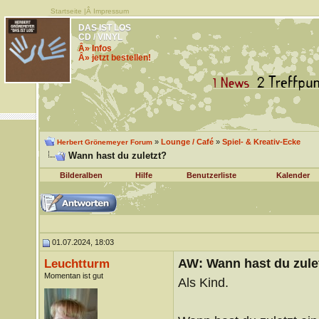
Startseite
|Â
Impressum
DAS IST LOS
CD / VINYL
Â» Infos
Â» jetzt bestellen!
»
Lounge / Café
»
Spiel- & Kreativ-Ecke
Herbert Grönemeyer Forum
Wann hast du zuletzt?
Bilderalben
Hilfe
Benutzerliste
Kalender
01.07.2024, 18:03
AW: Wann hast du zule
Leuchtturm
Momentan ist gut
Als Kind.