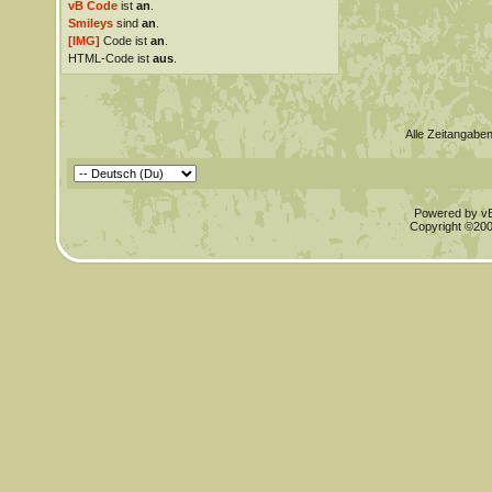
vB Code
ist
an
.
Smileys
sind
an
.
[IMG]
Code ist
an
.
HTML-Code ist
aus
.
Alle Zeitangaben
Powered by vBu
Copyright ©2000