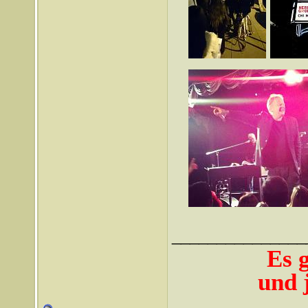
_______________
Es 
und j