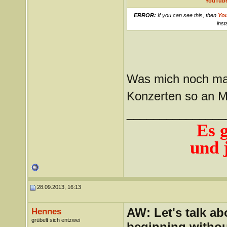
YouTube
ERROR:
If you can see this, then
Yo
inst
Was mich noch mal
Konzerten so an 
_______________
Es 
und j
28.09.2013, 16:13
AW: Let's talk a
Hennes
grübelt sich entzwei
beginning withou