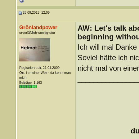
28.09.2013, 12:05
AW: Let's talk a
Grönlandpower
urverläßlich-sonnig-stur
beginning withou
Ich will mal Danke
Soviel hätte ich ni
nicht mal von ein
Registriert seit: 21.01.2009
Ort: in meiner Welt - da kennt man
_______________
mich
Beiträge: 1.163
du