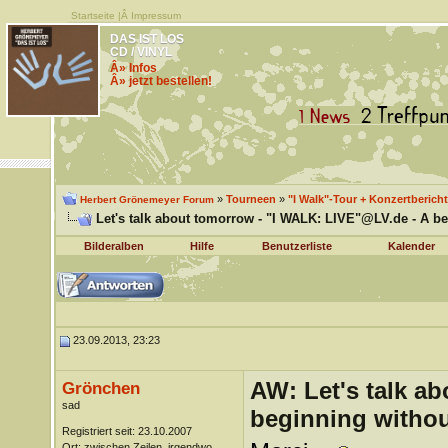
Startseite
|Â
Impressum
DAS IST LOS
CD / VINYL
Â» Infos
Â» jetzt bestellen!
»
Tourneen
»
"I Walk"-Tour + Konzertberich
Herbert Grönemeyer Forum
Let's talk about tomorrow - "I WALK: LIVE"@LV.de - A b
Bilderalben
Hilfe
Benutzerliste
Kalender
23.09.2013, 23:23
AW: Let's talk a
Grönchen
sad
beginning withou
Registriert seit: 23.10.2007
Ort: zwischen Zeilen, irgendwo ...