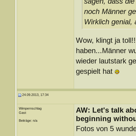
sagen, dass die
noch Männer ges
Wirklich genial
Wow, klingt ja toll
haben...Männer wu
wieder lautstark g
gespielt hat
24.09.2013, 17:34
AW: Let's talk a
Wimpernschlag
Gast
beginning withou
Beiträge: n/a
Fotos von 5 wunde