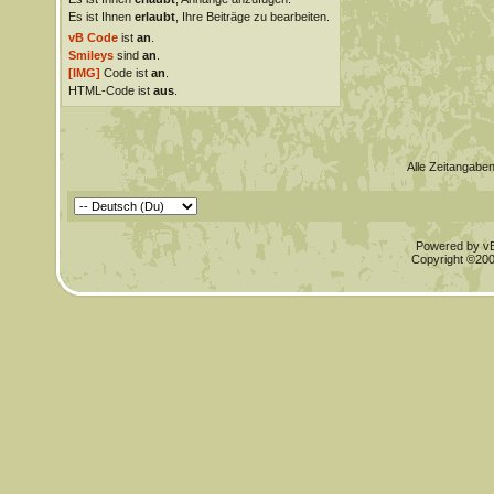
Es ist Ihnen
erlaubt
, Ihre Beiträge zu bearbeiten.
vB Code
ist
an
.
Smileys
sind
an
.
[IMG]
Code ist
an
.
HTML-Code ist
aus
.
Alle Zeitangaben
Powered by vBu
Copyright ©2000