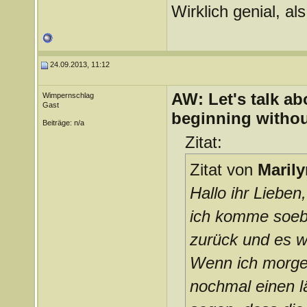
Wirklich genial, a
24.09.2013, 11:12
AW: Let's talk a
Wimpernschlag
Gast
beginning withou
Beiträge: n/a
Zitat:
Zitat von
Marily
Hallo ihr Lieben,
ich komme soeb
zurück und es w
Wenn ich morgen
nochmal einen l