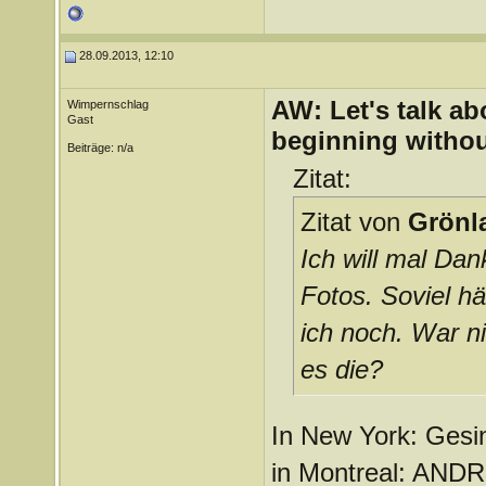
28.09.2013, 12:10
AW: Let's talk a
Wimpernschlag
Gast
beginning withou
Beiträge: n/a
Zitat:
Zitat von
Grönl
Ich will mal Dan
Fotos. Soviel hä
ich noch. War n
es die?
In New York: Gesi
in Montreal: AND