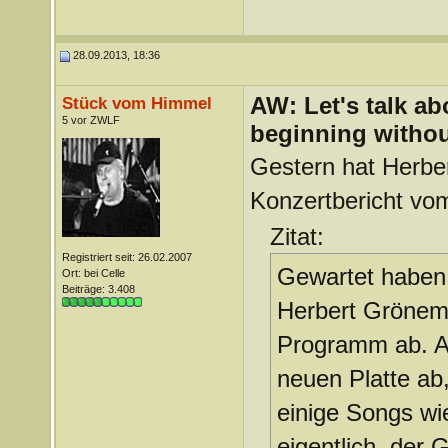
28.09.2013, 18:36
AW: Let's talk a
Stück vom Himmel
5 vor ZWLF
beginning withou
Gestern hat Herber
Konzertbericht vom
Zitat:
Registriert seit: 26.02.2007
Gewartet haben 
Ort: bei Celle
Beiträge: 3.408
Herbert Gröneme
Programm ab. Al
neuen Platte ab,
einige Songs w
eigentlich, der 