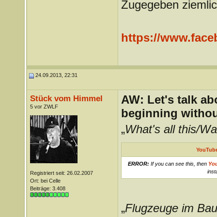
Zugegeben ziemlic
https://www.face
24.09.2013, 22:31
AW: Let's talk a
Stück vom Himmel
5 vor ZWLF
beginning withou
„
What's all this/Wa
YouTube
ERROR:
If you can see this, then
Yo
inst
Registriert seit: 26.02.2007
Ort: bei Celle
Beiträge: 3.408
„
Flugzeuge im Ba