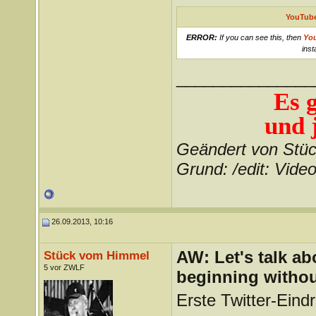
YouTube
ERROR:
If you can see this, then
Yo
inst
_______________
Es 
und j
Geändert von Stü
Grund: /edit: Vide
26.09.2013, 10:16
AW: Let's talk a
Stück vom Himmel
5 vor ZWLF
beginning withou
Erste Twitter-Eind