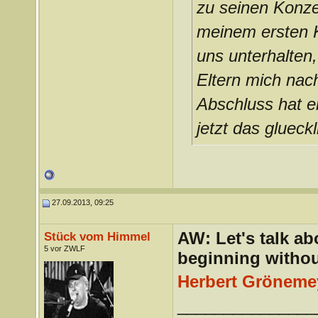
zu seinen Konzer
meinem ersten Ko
uns unterhalten
Eltern mich nac
Abschluss hat er
jetzt das gluec
27.09.2013, 09:25
AW: Let's talk a
Stück vom Himmel
5 vor ZWLF
beginning withou
Herbert Grönemey
_______________