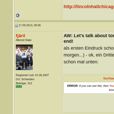
http://lincolnhallchic
17.09.2013, 06:06
AW: Let's talk about t
fjäril
Altered State
end!
als ersten Eindruck sch
morgen...) - ok, ein Dritt
schon mal unten:
Registriert seit: 01.06.2007
YouTube
Ort: Schweden
Beiträge: 312
ERROR:
If you can see this, then
Yo
inst