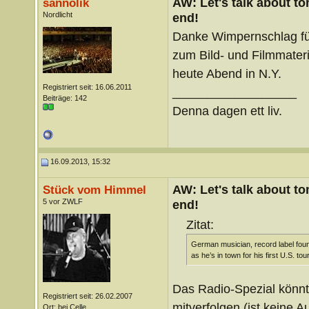
AW: Let's talk about t
sannolik
Nordlicht
end!
Danke Wimpernschlag für
zum Bild- und Filmmater
heute Abend in N.Y.
Registriert seit: 16.06.2011
__________________
Beiträge: 142
Denna dagen ett liv.
16.09.2013, 15:32
AW: Let's talk about t
Stück vom Himmel
5 vor ZWLF
end!
Zitat:
German musician, record label fo
as he’s in town for his first U.S. t
Das Radio-Spezial könnt 
Registriert seit: 26.02.2007
mitverfolgen (ist keine 
Ort: bei Celle