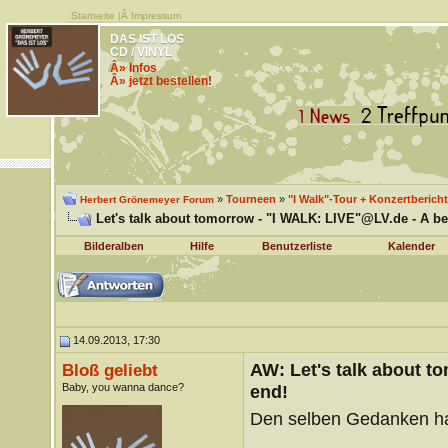
Startseite
|Â
Impressum
DAS IST LOS
CD / VINYL
Â» Infos
Â» jetzt bestellen!
»
Tourneen
»
"I Walk"-Tour + Konzertberich
Herbert Grönemeyer Forum
Let's talk about tomorrow - "I WALK: LIVE"@LV.de - A b
Bilderalben
Hilfe
Benutzerliste
Kalender
14.09.2013, 17:30
AW: Let's talk about t
Bloß geliebt
Baby, you wanna dance?
end!
Den selben Gedanken ha
__________________