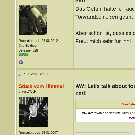
end!
Das Gefühl hatte ich auch
Torwandschießen geübt 
Aber schön ist, dass es
Freut mich sehr für ihn!
Registriert seit: 28.08.2012
Ort: Eschborn
Beiträge: 528
14.09.2013, 22:04
AW: Let's talk about t
Stück vom Himmel
5 vor ZWLF
end!
YouTube
ERROR:
If you can see this, then
Yo
inst
__________________
Registriert seit: 26.02.2007