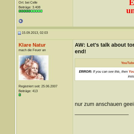
E
Ort: bei Celle
Beiträge: 3.408
un
15.09.2013, 02:03
AW: Let's talk about t
Klare Natur
mach die Feuer an
end!
YouTube
ERROR:
If you can see this, then
Yo
inst
Registriert seit: 25.06.2007
Beiträge: 413
nur zum anschauen geei
__________________