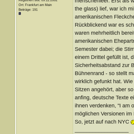
menschenleer. Erst als w
Registriert seit: 09.12.2002
Ort: Frankfurt am Main
the glass) lief, war ich 
Beiträge: 191
amerikanischen Fleckchen
Rückblickend war es scho
waren mehrheitlich berei
amerikanischen Ehepartne
Semester dabei; die Stim
einem Drittel gefüllt ist
Sicherheitsabstand zur B
Bühnenrand - so stellt 
wirklich gefunkt hat. Wi
Sitzen angehört, aber so 
anfing, deutsche Texte e
ihnen verdenken, "I am on
möglichen Versionen im 
So, jetzt auf nach NYC
__________________