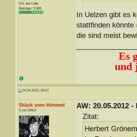
Ort: bei Celle
Beiträge: 3.408
In Uelzen gibt es 
stattfinden könnte
die sind meist bew
_______________
Es 
und j
24.04.2012, 09:27
AW: 20.05.2012 -
Stück vom Himmel
5 vor ZWLF
Zitat:
Herbert Gröneme