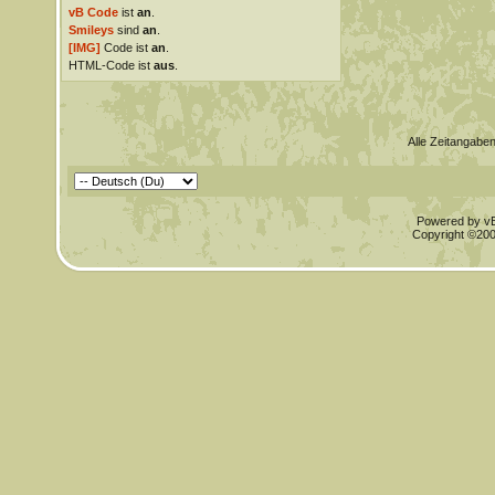
vB Code
ist
an
.
Smileys
sind
an
.
[IMG]
Code ist
an
.
HTML-Code ist
aus
.
Alle Zeitangaben
Powered by vBu
Copyright ©2000