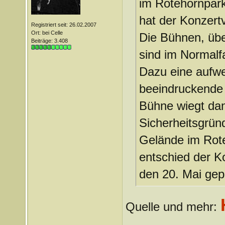
im Rotehornpark
hat der Konzertv
Registriert seit: 26.02.2007
Ort: bei Celle
Die Bühnen, übe
Beiträge: 3.408
sind im Normalfa
Dazu eine aufwe
beeindruckende 
Bühne wiegt dan
Sicherheitsgründ
Gelände im Rote
entschied der Ko
den 20. Mai gep
Quelle und mehr:
_______________