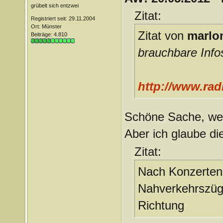
grübelt sich entzwei
Zitat:
Registriert seit: 29.11.2004
Ort: Münster
Zitat von
marlo
Beiträge: 4.810
brauchbare Infos
http://www.rad
Schöne Sache, wen
Aber ich glaube d
Zitat:
Nach Konzerte
Nahverkehrszüg
Richtung