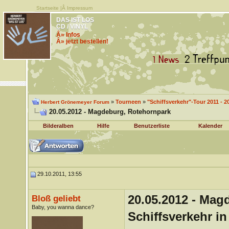
Startseite
|Â
Impressum
DAS IST LOS
CD / VINYL
Â» Infos
Â» jetzt bestellen!
»
Tourneen
»
"Schiffsverkehr"-Tour 2011 - 2
Herbert Grönemeyer Forum
20.05.2012 - Magdeburg, Rotehornpark
Bilderalben
Hilfe
Benutzerliste
Kalender
29.10.2011, 13:55
20.05.2012 - Mag
Bloß geliebt
Baby, you wanna dance?
Schiffsverkehr i