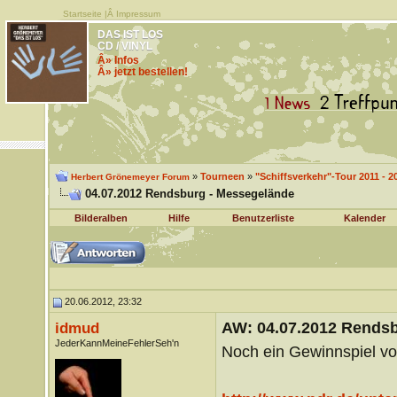
Startseite
|Â
Impressum
DAS IST LOS
CD / VINYL
Â» Infos
Â» jetzt bestellen!
»
Tourneen
»
"Schiffsverkehr"-Tour 2011 - 2
Herbert Grönemeyer Forum
04.07.2012 Rendsburg - Messegelände
Bilderalben
Hilfe
Benutzerliste
Kalender
20.06.2012, 23:32
AW: 04.07.2012 Rends
idmud
JederKannMeineFehlerSeh'n
Noch ein Gewinnspiel 